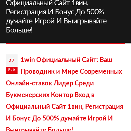
Официальный Сайт 1вин,
Регистрация И Бонус До 500%
думайте Игрой И Выигрывайте
Больше!
1win Официальный Сайт: Ваш
27
Feb
Проводник и Мире Современных
Онлайн-ставок Лидер Среди
Букмекерских Контор Вход в
Официальный Сайт 1вин, Регистрация
И Бонус До 500% думайте Игрой И
Выигрывайте Больше!