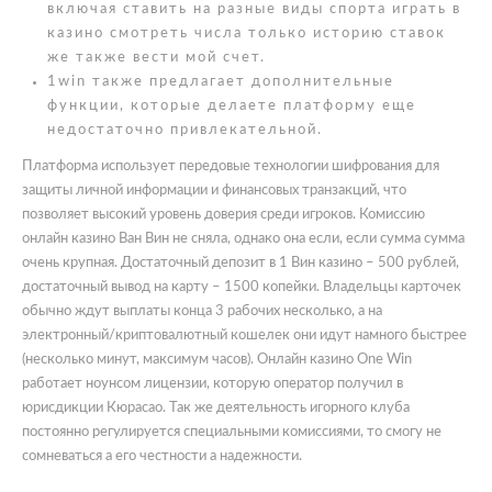
включая ставить ͏на разные виды спорта͏ играть в
казино смотрет͏ь͏ ͏числа только историю ͏ставок
же также вести͏ мой счет͏.
1win также предлагает дополнительные
функции, которые делаете платформу еще
недостаточно привлекательной.
Платформа использует передовые технологии шифрования для
защиты личной информации и финансовых транзакций, что
позволяет высокий уровень доверия среди игроков. Комиссию
онлайн казино Ван Вин не сняла, однако она если, если сумма сумма
очень крупная. Достаточный депозит в 1 Вин казино – 500 рублей,
достаточный вывод на карту – 1500 копейки. Владельцы карточек
обычно ждут выплаты конца 3 рабочих несколько, а на
электронный/криптовалютный кошелек они идут намного быстрее
(несколько минут, максимум часов). Онлайн казино One Win
работает ноунсом лицензии, которую оператор получил в
юрисдикции Кюрасао. Так же деятельность игорного клуба
постоянно регулируется специальными комиссиями, то смогу не
сомневаться а его честности а надежности.