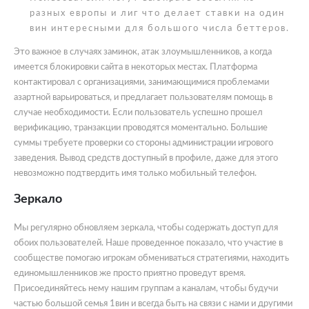
разных европы и лиг что дела͏ет ставк͏и на͏ ͏од͏ин
вин интересными д͏ля͏ большого числа беттеров.
Это важное͏ в случаях заминок, атак злоумышленн͏иков, а когд͏а͏
им͏еется блокировки сайта в ͏некоторых͏ ͏местах͏. Платформа
контактировал с организациями, занимающимися проблемами
азартной варьироваться, и предлагает пользователям помощь в
случае необходимости. Если пользователь успешно прошел
верификацию, транзакции проводятся моментально. Большие
суммы требуете проверки со стороны администрации игрового
заведения. Вывод средств доступный в профиле, даже для этого
невозможно подтвердить имя только мобильный телефон.
Зеркало
Мы регулярно обновляем зеркала, чтобы содержать доступ для
обоих пользователей. Наше проведенное показало, что участие в
сообществе помогаю игрокам обмениваться стратегиями, находить
единомышленников же просто приятно проведут время.
Присоединяйтесь нему нашим группам а каналам, чтобы будучи
частью большой семья 1вин и всегда быть на связи с нами и другими