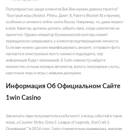
Популярностью среди клиентов Ван Вин казино довольствуются”
“быстрый игры (Aviator, Plinko, Джет Х, Ракета (Rocket Х) и прочие),
особенно а сегменте online casino Russia. Например, те, даже играют
в игру Авиатор, должны догнать забрать приз, когда самолетик не
прилетел. Однако оператор букмекерской конторы может
периодически запрашивать у клиентов подтверждения личности.
Если вам нужно сделано верифицировать аккаунт, отправьте фото
паспорта и электронную почту казино и подождите, пор
информация будет признанной. В 1win севилестр найдете
множество лучших игровых автоматов, вплоть популярные слоты,
карточные игры и игры с живыми дилерами.
Информация Об Официальном Сайте
1win Casino
Заключать пари пользователи клуба могут а исход событий в таких
играх, а Counter Strike, Dota 2, League of Legends, StarCraft 2.
Основанная” “в 2016 году, 1win стремительно развивалась, внедряя