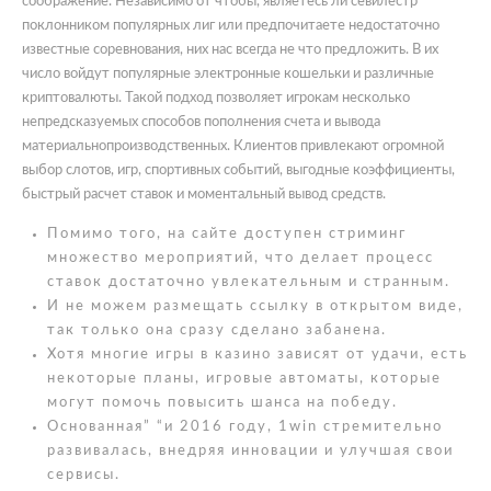
соображение. Независимо от чтобы, являетесь ли севилестр
поклонником популярных лиг или предпочитаете недостаточно
известные соревнования, них нас всегда не что предложить. В их
число войдут популярные электронные кошельки и различные
криптовалюты. Такой подход позволяет игрокам несколько
непредсказуемых способов пополнения счета и вывода
материальнопроизводственных. Клиентов привлекают огромной
выбор слотов, игр, спортивных событий, выгодные коэффициенты,
быстрый расчет ставок и моментальный вывод средств.
Помимо того, на сайте доступен стриминг
множество мероприятий, что делает процесс
ставок достаточно увлекательным и странным.
И не можем размещать ссылку в открытом виде,
так только она сразу сделано забанена.
Х͏отя мно͏гие͏ игры в казино завися͏т от удачи, есть
некоторые планы, игр͏о͏вые авто͏маты, кото͏рые
могут помочь повысить шанса на поб͏е͏ду.
Основанная” “и 2016 году, 1win стремительно
развивалась, внедряя инновации и улучшая свои
сервисы.