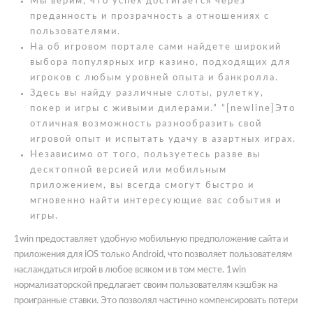
Мы верим, что успех достигается через
преданность и прозрачность а отношениях с
пользователями.
На об игровом портале сами найдете широкий
выбора популярных игр казино, подходящих для
игроков с любым уровней опыта и банкролла.
Здесь вы найду различные слоты, рулетку,
покер и игры с живыми дилерами.” “[newline]Это
отличная возможность разнообразить свой
игровой опыт и испытать удачу в азартных играх.
Независимо от того, пользуетесь разве вы
десктопной версией или мобильным
приложением, вы всегда смогут быстро и
мгновенно найти интересующие вас события и
игры.
1win предоставляет удобную мобильную предположение сайта и
приложения для iOS только Android, что позволяет пользователям
наслаждаться игрой в любое всяком и в том месте. 1win
нормализаторской предлагает своим пользователям кэшбэк на
проигранные ставки. Это позволял частично компенсировать потери