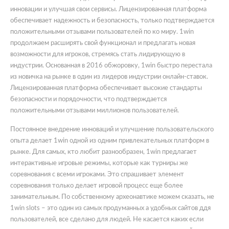
инновации и улучшая свои сервисы. Лицензированная платформа
обеспечивает надежность и безопасность, только подтверждается
положительными отзывами пользователей по ко миру. 1win
продолжаем расширять свой функционал и предлагать новая
возможности для игроков, стремясь стать лидирующую в
индустрии. Основанная в 2016 обжоровку, 1win быстро перестала
из новичка на рынке в один из лидеров индустрии онлайн-ставок.
Лицензированная платформа обеспечивает высокие стандарты
безопасности и порядочности, что подтверждается
положительными отзывами миллионов пользователей.
Постоянное внедрение инноваций и улучшение пользовательского
опыта делает 1win одной из одним привлекательных платформ в
рынке. Для самых, кто любит разнообразен, 1win предлагает
интерактивные игровые режимы, которые как турниры же
соревнования с всеми игроками. Это спрашивает элемент
соревнования только делает игровой процесс еще более
занимательным. По собственному археонавтике можем сказать, не
1win slots – это один из самых продуманных а удобных сайтов ддя
пользователей, все сделано для людей. Не касается каких если