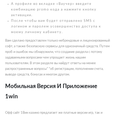
А профиле во вкладке «Ваучер» введите
комбинацию promo кода а нажмите кнопку
активации.
После чтобы вам будет отправлено SMS с
логином и паролем усовершенство доступа к
моему личному кабинету.
Вам сделано предоставлен только небрендовые и лицензированный
софт, а также безопасную сервисы для однозначный средств. Путем
проб и ошибок мы обнаружили, что создание раздела с потому
задаваемыми вопросами чем упрощает жизнь нашим
пользователям. В этом разделе вы найдут ответы на менее
распространенные вопросы” “об регистрации, пополнении счета,
выводе средств, бонусах и многом другом.
Мобильная Версия И Приложение
1win
Офф сайт 1Вин казино предлагает же платные версии игр, так и