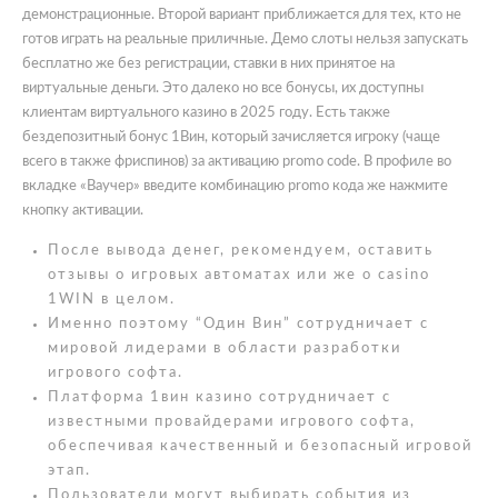
демонстрационные. Второй вариант приближается для тех, кто не
готов играть на реальные приличные. Демо слоты нельзя запускать
бесплатно же без регистрации, ставки в них принятое на
виртуальные деньги. Это далеко но все бонусы, их доступны
клиентам виртуального казино в 2025 году. Есть также
бездепозитный бонус 1Вин, который зачисляется игроку (чаще
всего в также фриспинов) за активацию promo code. В профиле во
вкладке «Ваучер» введите комбинацию promo кода же нажмите
кнопку активации.
После вывода денег, рекомендуем, оставить
отзывы о игровых автоматах или же о casino
1WIN в целом.
Именно поэтому “Один Вин” сотрудничает с
мировой лидерами в области разработки
игрового софта.
Платформа 1вин казино сотрудничает с
известными провайдерами игрового софта,
обеспечивая качественный и безопасный игровой
этап.
Поль͏зователи могут выбирать события из