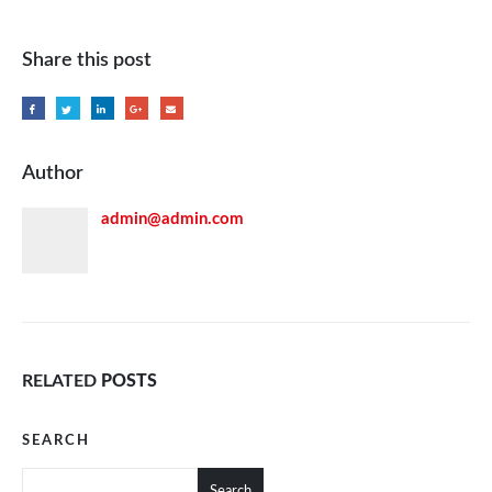
Share this post
Author
admin@admin.com
RELATED
POSTS
SEARCH
Search