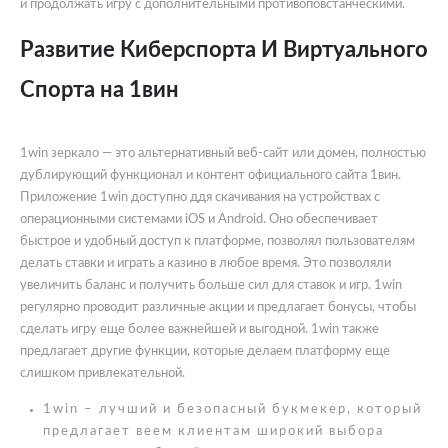
и продолжать игру с дополнительными противоповстанческими.
Разв͏итие Кибер͏сп͏орта И Виртуального
Спорта ͏на 1вин
1win зеркало — это альтернативный веб-сайт или домен, полностью
дублирующий функционал и контент официального сайта 1вин.
Приложение 1win доступно ддя скачивания на устройствах с
операционными системами iOS и Android. Оно обеспечивает
быстрое и удобный доступ к платформе, позволял пользователям
делать ставки и играть а казино в любое время. Это позволяли
увеличить баланс и получить больше сил для ставок и игр. 1win
регулярно проводит различные акции и предлагает бонусы, чтобы
сделать игру еще более важнейшей и выгодной. 1win также
предлагает другие функции, которые делаем платформу еще
слишком привлекательной.
1win – лучший и безопасный букмекер, который
предлагает веем клиентам широкий выбора