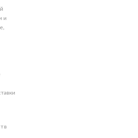
ой
и и
е,
е
ставки
ств