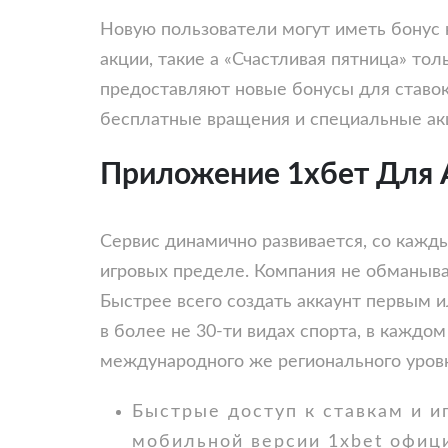
Новую пользователи могут иметь бонус 
акции, такие а «Счастливая пятница» то
предоставляют новые бонусы для ставок
бесплатные вращения и специальные ак
Приложение 1хбет Для 
Сервис динамично развивается, со каж
игровых пределе. Компания не обманываю
Быстрее всего создать аккаунт первым 
в более не 30-ти видах спорта, в кажд
международного же регионального уровн
Быстрые доступ к ставкам и и
мобильной версии 1xbet офици