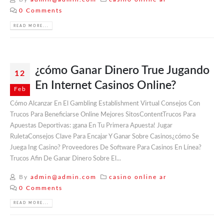
0 Comments
READ MORE...
¿cómo Ganar Dinero True Jugando
12
En Internet Casinos Online?
Feb
Cómo Alcanzar En El Gambling Establishment Virtual Consejos Con
Trucos Para Beneficiarse Online Mejores SitosContentTrucos Para
Apuestas Deportivas: ¡gana En Tu Primera Apuesta! Jugar
RuletaConsejos Clave Para Encajar Y Ganar Sobre Casinos¿cómo Se
Juega Ing Casino? Proveedores De Software Para Casinos En Línea?
Trucos Afin De Ganar Dinero Sobre El...
By
admin@admin.com
casino online ar
0 Comments
READ MORE...