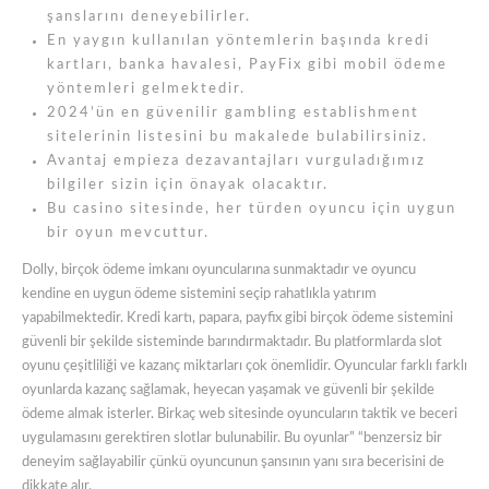
şanslarını deneyebilirler.
En yaygın kullanılan yöntemlerin başında kredi
kartları, banka havalesi, PayFix gibi mobil ödeme
yöntemleri gelmektedir.
2024’ün en güvenilir gambling establishment
sitelerinin listesini bu makalede bulabilirsiniz.
Avantaj empieza dezavantajları vurguladığımız
bilgiler sizin için önayak olacaktır.
Bu casino sitesinde, her türden oyuncu için uygun
bir oyun mevcuttur.
Dolly, birçok ödeme imkanı oyuncularına sunmaktadır ve oyuncu
kendine en uygun ödeme sistemini seçip rahatlıkla yatırım
yapabilmektedir. Kredi kartı, papara, payfix gibi birçok ödeme sistemini
güvenli bir şekilde sisteminde barındırmaktadır. Bu platformlarda slot
oyunu çeşitliliği ve kazanç miktarları çok önemlidir. Oyuncular farklı farklı
oyunlarda kazanç sağlamak, heyecan yaşamak ve güvenli bir şekilde
ödeme almak isterler. Birkaç web sitesinde oyuncuların taktik ve beceri
uygulamasını gerektiren slotlar bulunabilir. Bu oyunlar” “benzersiz bir
deneyim sağlayabilir çünkü oyuncunun şansının yanı sıra becerisini de
dikkate alır.