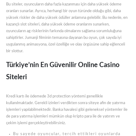
Bu siteler, oyuncuların daha fazla kazanması için daha yüksek ödeme
oranları sunarlar. Ayrıca, herhangi bir oyun türünde olduğu gibi, daha
yüksek riskler de daha yüksek ödüller anlamına gelebilir. Bu nedenle, en
kazançlı slot siteleri, daha yüksek ödeme oranlarını sunarken,
oyuncuların ag risklerinin farkında olmalarını sağlama sorumluluğuna
sahiptirler. Jumanji filminin temasına dayanan bu oyun, çok sayıda iyi
uygulanmış animasyona, özel özelliğe ve olay örgüsüne sahip eğlenceli
bir slottur.
Türkiye’nin En Güvenilir Online Casino
Siteleri
Kredi kartı ile ödemede 3d protection yöntemi genellikle
kullanılmaktadır. Gerekli izinleri verdikten sonra siteye afin de yatırma
işlemleri yapılabilmektedir. Banka havalesi gibi geleneksel yöntemler ile
de para yatırma işlemleri mümkün olup kripto para ile de yatırım ve
çekim işlemi gerçekleştirebilirsiniz.
Bu sayede oyuncular, tercih ettikleri oyunlarda