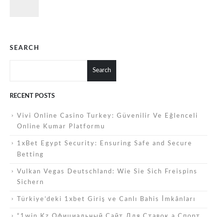
SEARCH
Search
RECENT POSTS
Vivi Online Casino Turkey: Güvenilir Ve Eğlenceli
Online Kumar Platformu
1xBet Egypt Security: Ensuring Safe and Secure
Betting
Vulkan Vegas Deutschland: Wie Sie Sich Freispins
Sichern
Türkiye’deki 1xbet Giriş ve Canlı Bahis İmkânları
“1win Kz Официальный Сайт Для Ставок а Спорт