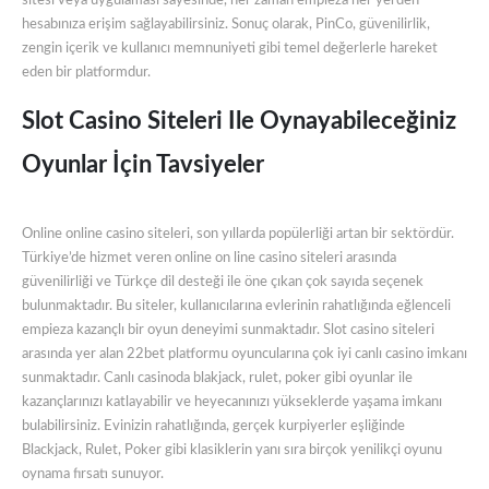
sitesi veya uygulaması sayesinde, her zaman empieza her yerden
hesabınıza erişim sağlayabilirsiniz. Sonuç olarak, PinCo, güvenilirlik,
zengin içerik ve kullanıcı memnuniyeti gibi temel değerlerle hareket
eden bir platformdur.
Slot Casino Siteleri Ile Oynayabileceğiniz
Oyunlar İçin Tavsiyeler
Online online casino siteleri, son yıllarda popülerliği artan bir sektördür.
Türkiye’de hizmet veren online on line casino siteleri arasında
güvenilirliği ve Türkçe dil desteği ile öne çıkan çok sayıda seçenek
bulunmaktadır. Bu siteler, kullanıcılarına evlerinin rahatlığında eğlenceli
empieza kazançlı bir oyun deneyimi sunmaktadır. Slot casino siteleri
arasında yer alan 22bet platformu oyuncularına çok iyi canlı casino imkanı
sunmaktadır. Canlı casinoda blakjack, rulet, poker gibi oyunlar ile
kazançlarınızı katlayabilir ve heyecanınızı yükseklerde yaşama imkanı
bulabilirsiniz. Evinizin rahatlığında, gerçek kurpiyerler eşliğinde
Blackjack, Rulet, Poker gibi klasiklerin yanı sıra birçok yenilikçi oyunu
oynama fırsatı sunuyor.