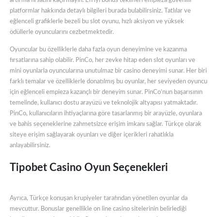
artırma fırsatını kaçırmayın. En iyi bonus teklifleri empieza güvenilir
platformlar hakkında detaylı bilgileri burada bulabilirsiniz. Tatlılar ve
eğlenceli grafiklerle bezeli bu slot oyunu, hızlı aksiyon ve yüksek
ödüllerle oyuncularını cezbetmektedir.
Oyuncular bu özelliklerle daha fazla oyun deneyimine ve kazanma
fırsatlarına sahip olabilir. PinCo, her zevke hitap eden slot oyunları ve
mini oyunlarla oyuncularına unutulmaz bir casino deneyimi sunar. Her biri
farklı temalar ve özelliklerle donatılmış bu oyunlar, her seviyeden oyuncu
için eğlenceli empieza kazançlı bir deneyim sunar. PinCo’nun başarısının
temelinde, kullanıcı dostu arayüzü ve teknolojik altyapısı yatmaktadır.
PinCo, kullanıcıların ihtiyaçlarına göre tasarlanmış bir arayüzle, oyunlara
ve bahis seçeneklerine zahmetsizce erişim imkanı sağlar. Türkçe olarak
siteye erişim sağlayarak oyunları ve diğer içerikleri rahatlıkla
anlayabilirsiniz.
Tipobet Casino Oyun Seçenekleri
Ayrıca, Türkçe konuşan krupiyeler tarafından yönetilen oyunlar da
mevcuttur. Bonuslar genellikle on line casino sitelerinin belirlediği