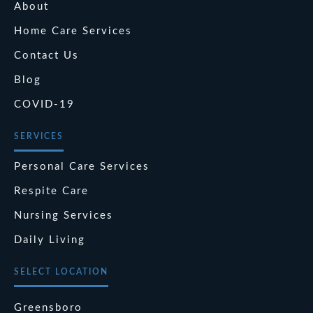
About
Home Care Services
Contact Us
Blog
COVID-19
SERVICES
Personal Care Services
Respite Care
Nursing Services
Daily Living
SELECT LOCATION
Greensboro