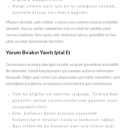
bilgilere ulaşabilirsiniz.
Hangi sitenin sizin için en iyi olduğunu seçmek,
özellikle kişisel tercihlere bağlıdır.
Müşteri desteği, canlı sohbet, e-posta veya telefon yoluyla erişilebilir
olmalıdır. Ayrıca, yardım taleplerine hızlı ve etkili bir şekilde yanıt
vermesi beklenir. Yeni casino slot sitelerinin adresi, genellikle en boy
çıkan oyunları bünyesinde barındırır.
Yorum Bırakın Yanıtı Iptal Et
Oyuncuların oyunlara olan ilgisi estetik ve güzel görsellerle artırılabilir.
Bu tahminler, futbol karşılaşmaları için sunulan yüzlerce tahminden
birkaçıdır. Diğer spor türleri için oluşturulan canlı bahis tahminleri, spor
etkinliğinin kurallarına ve kazanma yöntemlerine göre belirleniyor.
Tüm bu bilgiler ve öneriler ışığında, Türkiye’deki
güvenilir online casino sitelerinde güvenle oyun
oynayabilirsiniz.
Site, kullanıcı dostu arayüzü sayesinde
kullanıcıların oyunları kolayca bulmasını sağlar.
Bazı sitelerde bu bonusun yanı sıra siteye özel