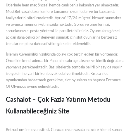
liglerinde hem maç öncesi hemde canlı bahis imkanları yer almaktadır.
MostBet yasal düzenlemlere tamamen uyumludur ve bu kapsamda
faaliyetlerini sürdürmektedir. Ayrıca” “7/24 müşteri hizmeti sunmakta
ve oyuncu memnuniyetini sağlamaktadır. Görüş ve önerilerinizi,
sorunlarınızı e-posta yöntemi ile para iletebilirsiniz. Oyunculara görsel
açıdan daha çekici bir deneyim sunmak için slot oyunlarına benzersiz
temalar empieza daha sofistike görseller eklenebilir.
İşlemin güvenirliliği hızlılığında dolayı çok tercih edilen bir yöntemdir.
Öncelikle kendi adınıza bir Papara hesabı açmalısınız ve kimlik doğrulama
yapmanız gerekmektedir. Bazı sitelerde tombala belirli bir sayıda yapılır
ise goldmine yani biriken büyük ödül verilmektedir. Kısaca slot
oyunlarından bahsetmek gerekirse, slot oyunların en başında Entrance
Of Olympos oyunu gelmektedir.
Cashalot – Çok Fazla Yatırım Metodu
Kullanabileceğiniz Site
Betrupi on-line oyun sitesi, Curaçao oyun yasalarına göre hizmet sunan