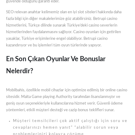
güvende olduğunu garanti eder.
SEO relevan anahtar kelimemiz olan en iyi slot siteleri hakkında daha
fazla bilgi için diğer makalelerimize göz atabilirsiniz. Betrupi casino
hizmetlerini, Türkçe dilinde sunarak Türkiye’deki casino severlerin
hizmetlerinden faydalanmasını sağlıyor. Casino oyunları için getirilen
yasaklar, Türkiye erişimlerine engel olabiliyor. Betrupi casino
kazandırıyor ve bu işlemleri tüm oyun türlerinde yapıyor.
En Son Çıkan Oyunlar Ve Bonuslar
Nelerdir?
Mobilbahis, özellikle mobil cihazlar için optimize edilmiş bir online casino
sitesidir. Malta Game playing Authority tarafından lisanslanmıştır ve
geniş oyun seçenekleriyle kullanıcılarına hizmet verir. Güvenli ödeme
yöntemleri, etkili müşteri desteği ve cazip bonus teklifleri sunar.
Müşteri temsilcileri çok aktif çalıştığı için soru ve
cevaplarınızı hemen yanıt” “alabilir sorun veya
problemlerinizi kolayca çözüme