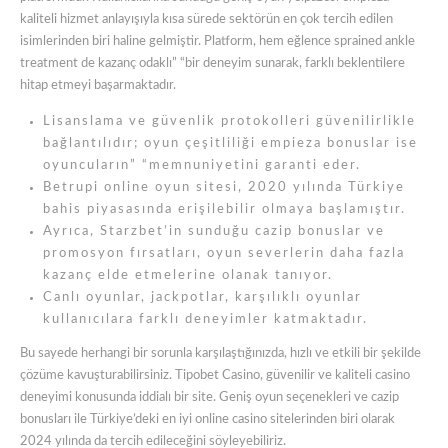
kaliteli hizmet anlayışıyla kısa sürede sektörün en çok tercih edilen
isimlerinden biri haline gelmiştir. Platform, hem eğlence sprained ankle
treatment de kazanç odaklı” “bir deneyim sunarak, farklı beklentilere
hitap etmeyi başarmaktadır.
Lisanslama ve güvenlik protokolleri güvenilirlikle
bağlantılıdır; oyun çeşitliliği empieza bonuslar ise
oyuncuların” “memnuniyetini garanti eder.
Betrupi online oyun sitesi, 2020 yılında Türkiye
bahis piyasasında erişilebilir olmaya başlamıştır.
Ayrıca, Starzbet’in sunduğu cazip bonuslar ve
promosyon fırsatları, oyun severlerin daha fazla
kazanç elde etmelerine olanak tanıyor.
Canlı oyunlar, jackpotlar, karşılıklı oyunlar
kullanıcılara farklı deneyimler katmaktadır.
Bu sayede herhangi bir sorunla karşılaştığınızda, hızlı ve etkili bir şekilde
çözüme kavuşturabilirsiniz. Tipobet Casino, güvenilir ve kaliteli casino
deneyimi konusunda iddialı bir site. Geniş oyun seçenekleri ve cazip
bonusları ile Türkiye’deki en iyi online casino sitelerinden biri olarak
2024 yılında da tercih edileceğini söyleyebiliriz.