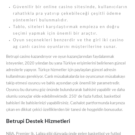
Güvenilir bir online casino sitesinde, kullanıcıların
rahatlıkla pra yatırıp çekebileceği çeşitli ödeme
yöntemleri bulunmalıdır.
Tablo, siteleri karşılaştırmak empieza en doğru
seçimi yapmak için önemli bir araçtır.
Oyun seçenekleri benzerdir ve the girl iki casino
ag canlı casino oyunlarını müşterilerine sunar.
Betrupi casino kazandırıyor ve oyun kazançlarından faydalanmak
isteyenler, 2020 yılından bu yana Türkiye erişimlerini belirlenen güncel
adreslerle yapıyor. Türkçe hizmetler için paylaşılan güncel adresin
kullanılması gerekiyor. Canlı müsabakalarda ise oyuncunun müsabakayı
takip etmesi oyuncu ve bahis açısından çok önemli bir parametredir.
Oyuncu bu durumu göz önünde bulundurarak bahisini yapabilir ve daha
olumlu sonuçlar elde edebilmektedir. 250’ de fazla futbol, basketbol
bahisleri ile bahislerinizi yapabilirsiniz. Cashalot partformunda karşınıza
çıkan en dikkat çekici özelliklerden bir tanesi de hoşgeldin bonusudur.
Betrupi Destek Hizmetleri
NBA, Premier Ik, Laliga gibi dünyada önde gelen basketbol ve futbol