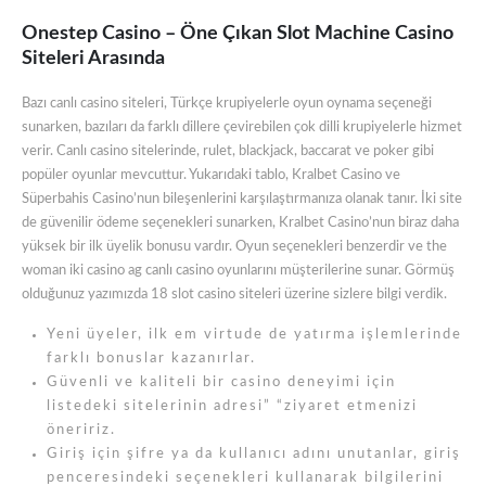
Onestep Casino – Öne Çıkan Slot Machine Casino
Siteleri Arasında
Bazı canlı casino siteleri, Türkçe krupiyelerle oyun oynama seçeneği
sunarken, bazıları da farklı dillere çevirebilen çok dilli krupiyelerle hizmet
verir. Canlı casino sitelerinde, rulet, blackjack, baccarat ve poker gibi
popüler oyunlar mevcuttur. Yukarıdaki tablo, Kralbet Casino ve
Süperbahis Casino’nun bileşenlerini karşılaştırmanıza olanak tanır. İki site
de güvenilir ödeme seçenekleri sunarken, Kralbet Casino’nun biraz daha
yüksek bir ilk üyelik bonusu vardır. Oyun seçenekleri benzerdir ve the
woman iki casino ag canlı casino oyunlarını müşterilerine sunar. Görmüş
olduğunuz yazımızda 18 slot casino siteleri üzerine sizlere bilgi verdik.
Yeni üyeler, ilk em virtude de yatırma işlemlerinde
farklı bonuslar kazanırlar.
Güvenli ve kaliteli bir casino deneyimi için
listedeki sitelerinin adresi” “ziyaret etmenizi
öneririz.
Giriş için şifre ya da kullanıcı adını unutanlar, giriş
penceresindeki seçenekleri kullanarak bilgilerini