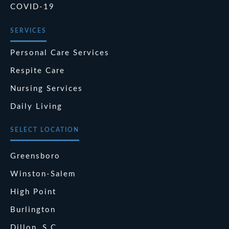
COVID-19
SERVICES
Personal Care Services
Respite Care
Nursing Services
Daily Living
SELECT LOCATION
Greensboro
Winston-Salem
High Point
Burlington
Dillon, S.C.