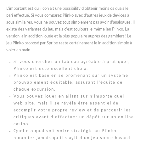
L’important est qu’il con ait une possibility d’obtenir moins os quais le
pari effectué. Si vous comparez Plinko avec d’autres jeux de devices à
sous similaires, vous ne pouvez tout simplement pas avoir d’analogues. Il
existe des variantes du jeu, mais c’est toujours le même jeu Plinko. La
version la in addition jouée et la plus populaire auprès des gamblers! Le
jeu Plinko proposé par Spribe reste certainement le in addition simple à
voler en main.
Si vous cherchez un tableau agréable à pratiquer,
Plinko est este excellent choix.
Plinko est basé en se promenant sur un système
prouvablement équitable, assurant l’équité de
chaque excursion.
Vous pouvez jouer en allant sur n’importe quel
web-site, mais il se révèle être essentiel de
accomplir votre propre review et de parcourir les
critiques avant d’effectuer un dépôt sur un on line
casino.
Quelle o qual soit votre stratégie au Plinko,
n’oubliez jamais qu’il s’agit d’un jeu sobre hasard