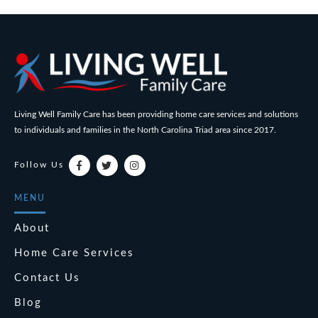
Living Well Family Care has been providing home care services and solutions
to individuals and families in the North Carolina Triad area since 2017.
Follow Us
MENU
About
Home Care Services
Contact Us
Blog