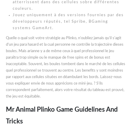
atterrissent dans des cellules sobre différentes
couleurs.
Jouez uniquement à des versions fournies par des
développeurs réputés, tel Spribe, BGaming
systems GameArt.
Quelle o qual soit votre stratégie au Plinko, n’oubliez jamais qu’il s’agit
d’un jeu para hasard et la cual personne ne contrôle la trajectoire dieses
boules. Mais arianne y a de même ceux à quel professionnel le jeu
paraîtra trop simple ou le manque de free spins et de bonus est
inacceptable. Souvent, les boules tombent dans le marché de les cellules
quel professionnel se trouvent au centre. Les benefits y sont moindres
par rapport aux cellules situées en déambulant les bords. Laissez-nous
vous expliquer envie de nous apprécions ce mini-jeu. ? S’ils
correspondent parfaitement, alors votre résultat du tableau est prouvé,
the jeu est équitable.
Mr Animal Plinko Game Guidelines And
Tricks