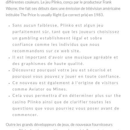
différentes couleurs. Le jeu Plinko, conçu par le producteur Frank
Wayne, the fait ses débuts dans une émission de télévision américaine
intitulée The Price Is usually Right (Le correct prix) en 1983.
Sans aucun faiblesse, Plinko est algun jeu
parfaitement sûr, tant que les joueurs choisissez
un gambling establishment légal et sobre
confiance comme les individus que nous
recommandons sur ce web site.
Il est important d’avoir une musique agréable et
des graphismes de haute qualité.
Découvrez pourquoi votre jeu est sécurisé et
pourquoi vous pouvez y jouer en toute confiance.
Ce nouveau est également à l’origine de visitors
comme Aviator ou Mines.
Cela vous permettra d’en déterminer plus sur the
casino Plinko ainsi que de clarifier toutes les
questions que vous pourriez vous poser avant de
commencer.
Outre les grands développeurs de jeux, de nouveaux fournisseurs