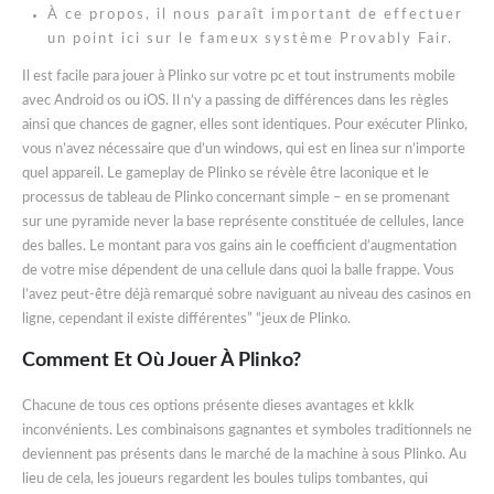
À ce propos, il nous paraît important de effectuer
un point ici sur le fameux système Provably Fair.
Il est facile para jouer à Plinko sur votre pc et tout instruments mobile
avec Android os ou iOS. Il n’y a passing de différences dans les règles
ainsi que chances de gagner, elles sont identiques. Pour exécuter Plinko,
vous n’avez nécessaire que d’un windows, qui est en linea sur n’importe
quel appareil. Le gameplay de Plinko se révèle être laconique et le
processus de tableau de Plinko concernant simple – en se promenant
sur une pyramide never la base représente constituée de cellules, lance
des balles. Le montant para vos gains ain le coefficient d’augmentation
de votre mise dépendent de una cellule dans quoi la balle frappe. Vous
l’avez peut-être déjà remarqué sobre naviguant au niveau des casinos en
ligne, cependant il existe différentes” “jeux de Plinko.
Comment Et Où Jouer À Plinko?
Chacune de tous ces options présente dieses avantages et kklk
inconvénients. Les combinaisons gagnantes et symboles traditionnels ne
deviennent pas présents dans le marché de la machine à sous Plinko. Au
lieu de cela, les joueurs regardent les boules tulips tombantes, qui