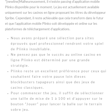
“[newline]Malheureusement, il n’existe passing d’application mobile
Plinko disponible pour le moment. Le jeu est actuellement available
uniquement sur les casinos en ligne proposant les titres du développeur
Spribe. Cependant, il reste achievable que cela transform dans le futur
et que l’application mobile Plinko soit développée et online sur les
plateformes de téléchargement d’applications.
Nous avons préparé une sélection para sites
éprouvés quel professionnel rendront votre spiel
de Plinko inoubliable.
Ne pensez pas que le succès au online casino en
ligne Plinko est déterminé par une grande
stratégie.
Plinko reste un excellent préférence pour ceux qui
souhaitent faire votre pause loin dieses
blockbusters tapageurs ainsi que des jeux de
casino classiques.
Pour commencer the jeu, il suffit de sélectionner
une taille de mise de 1 à 100 et d’appuyer sur le
bouton “Jouer” pour lancer la balle sur le terrain
sobre jeu.