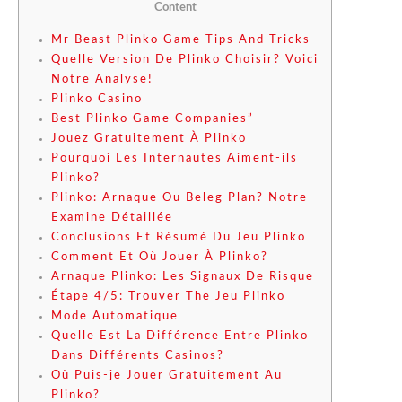
Content
Mr Beast Plinko Game Tips And Tricks
Quelle Version De Plinko Choisir? Voici
Notre Analyse!
Plinko Casino
Best Plinko Game Companies”
Jouez Gratuitement À Plinko
Pourquoi Les Internautes Aiment-ils
Plinko?
Plinko: Arnaque Ou Beleg Plan? Notre
Examine Détaillée
Conclusions Et Résumé Du Jeu Plinko
Comment Et Où Jouer À Plinko?
Arnaque Plinko: Les Signaux De Risque
Étape 4/5: Trouver The Jeu Plinko
Mode Automatique
Quelle Est La Différence Entre Plinko
Dans Différents Casinos?
Où Puis-je Jouer Gratuitement Au
Plinko?