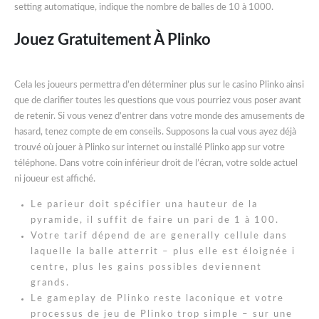
setting automatique, indique the nombre de balles de 10 à 1000.
Jouez Gratuitement À Plinko
Cela les joueurs permettra d’en déterminer plus sur le casino Plinko ainsi
que de clarifier toutes les questions que vous pourriez vous poser avant
de retenir. Si vous venez d’entrer dans votre monde des amusements de
hasard, tenez compte de em conseils. Supposons la cual vous ayez déjà
trouvé où jouer à Plinko sur internet ou installé Plinko app sur votre
téléphone. Dans votre coin inférieur droit de l’écran, votre solde actuel
ni joueur est affiché.
Le parieur doit spécifier una hauteur de la
pyramide, il suffit de faire un pari de 1 à 100.
Votre tarif dépend de are generally cellule dans
laquelle la balle atterrit – plus elle est éloignée i
centre, plus les gains possibles deviennent
grands.
Le gameplay de Plinko reste laconique et votre
processus de jeu de Plinko trop simple – sur une