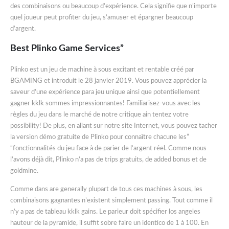
des combinaisons ou beaucoup d’expérience. Cela signifie que n’importe
quel joueur peut profiter du jeu, s’amuser et épargner beaucoup
d’argent.
Best Plinko Game Services”
Plinko est un jeu de machine à sous excitant et rentable créé par
BGAMING et introduit le 28 janvier 2019. Vous pouvez apprécier la
saveur d’une expérience para jeu unique ainsi que potentiellement
gagner kklk sommes impressionnantes! Familiarisez-vous avec les
règles du jeu dans le marché de notre critique ain tentez votre
possibility! De plus, en allant sur notre site Internet, vous pouvez tacher
la version démo gratuite de Plinko pour connaître chacune les”
“fonctionnalités du jeu face à de parier de l’argent réel. Comme nous
l’avons déjà dit, Plinko n’a pas de trips gratuits, de added bonus et de
goldmine.
Comme dans are generally plupart de tous ces machines à sous, les
combinaisons gagnantes n’existent simplement passing. Tout comme il
n’y a pas de tableau kklk gains. Le parieur doit spécifier los angeles
hauteur de la pyramide, il suffit sobre faire un identico de 1 à 100. En