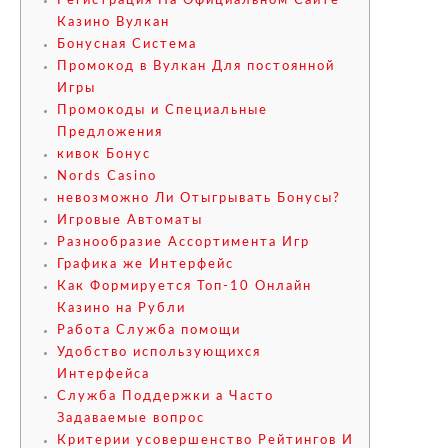
Регистрация На Официальном Сайте
Казино Вулкан
Бонусная Система
Промокод в Вулкан Для постоянной
Игры
Промокоды и Специальные
Предложения
кивок Бонус
Nords Casino
невозможно Ли Отыгрывать Бонусы?
Игровые Автоматы
Разнообразие Ассортимента Игр
Графика же Интерфейс
Как Формируется Топ-10 Онлайн
Казино на Рубли
Работа Служба помощи
Удобство использующихся
Интерфейса
Служба Поддержки а Часто
Задаваемые вопрос
Критерии усовершенство Рейтингов И