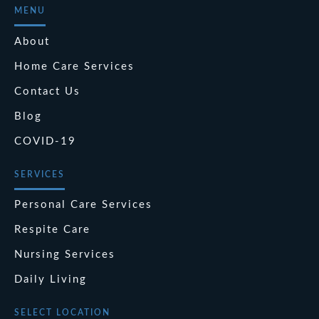
MENU
About
Home Care Services
Contact Us
Blog
COVID-19
SERVICES
Personal Care Services
Respite Care
Nursing Services
Daily Living
SELECT LOCATION