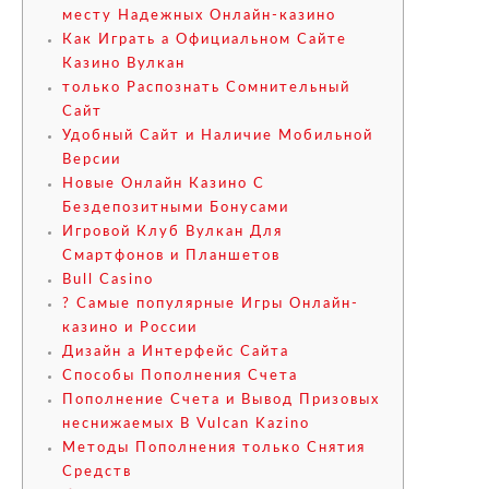
месту Надежных Онлайн-казино
Как Играть а Официальном Сайте
Казино Вулкан
только Распознать Сомнительный
Сайт
Удобный Сайт и Наличие Мобильной
Версии
Новые Онлайн Казино С
Бездепозитными Бонусами
Игровой Клуб Вулкан Для
Смартфонов и Планшетов
Bull Casino
? Самые популярные Игры Онлайн-
казино и России
Дизайн а Интерфейс Сайта
Способы Пополнения Счета
Пополнение Счета и Вывод Призовых
неснижаемых В Vulcan Kazino
Методы Пополнения только Снятия
Средств