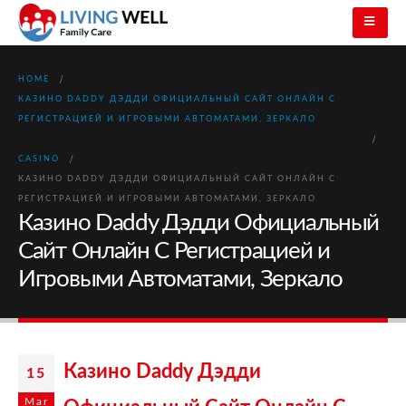
HOME
КАЗИНО DADDY ДЭДДИ ОФИЦИАЛЬНЫЙ САЙТ ОНЛАЙН С
РЕГИСТРАЦИЕЙ И ИГРОВЫМИ АВТОМАТАМИ, ЗЕРКАЛО
CASINO
КАЗИНО DADDY ДЭДДИ ОФИЦИАЛЬНЫЙ САЙТ ОНЛАЙН С
РЕГИСТРАЦИЕЙ И ИГРОВЫМИ АВТОМАТАМИ, ЗЕРКАЛО
Казино Daddy Дэдди Официальный
Сайт Онлайн С Регистрацией и
Игровыми Автоматами, Зеркало
Казино Daddy Дэдди
15
Mar