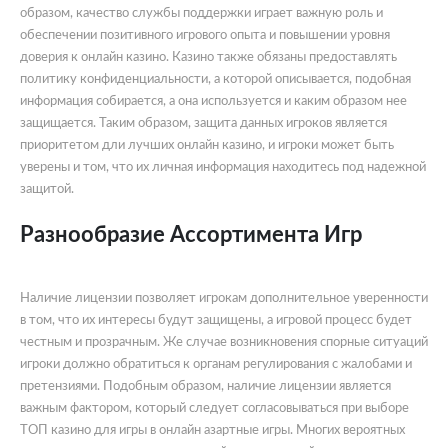
образом, качество службы поддержки играет важную роль и
обеспечении позитивного игрового опыта и повышении уровня
доверия к онлайн казино. Казино также обязаны предоставлять
политику конфиденциальности, а которой описывается, подобная
информация собирается, а она используется и каким образом нее
защищается. Таким образом, защита данных игроков является
приоритетом дли лучших онлайн казино, и игроки может быть
уверены и том, что их личная информация находитесь под надежной
защитой.
Разнообразие Ассортимента Игр
Наличие лицензии позволяет игрокам дополнительное уверенности
в том, что их интересы будут защищены, а игровой процесс будет
честным и прозрачным. Же случае возникновения спорные ситуаций
игроки должно обратиться к органам регулирования с жалобами и
претензиями. Подобным образом, наличие лицензии является
важным фактором, который следует согласовываться при выборе
ТОП казино для игры в онлайн азартные игры. Многих вероятных