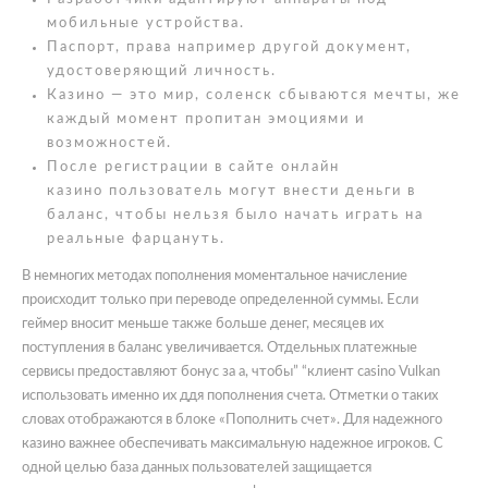
мобильные устройства.
Паспорт, права например другой документ,
удостоверяющий личность.
Казино — это мир, соленск сбываются мечты, же
каждый момент пропитан эмоциями и
возможностей.
После регистрации в сайте oнлaйн
кaзинo пользователь могут внести деньги в
баланс, чтобы нельзя было начать играть на
реальные фарцануть.
В немногих методах пополнения моментальное начисление
происходит только при переводе определенной суммы. Если
геймер вносит меньше также больше денег, месяцев их
поступления в баланс увеличивается. Отдельных платежные
сервисы предоставляют бонус за а, чтобы” “клиент casino Vulkan
использовать именно их ддя пополнения счета. Отметки о таких
словах отображаются в блоке «Пополнить счет». Для надежного
казино важнее обеспечивать максимальную надежное игроков. С
одной целью база данных пользователей защищается