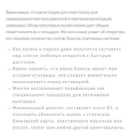
Важно важно, что регистрация доступна только для
совершеннолетних пользователей и повторная регистрация
запрещена. Обзор популярных онлайн казино дает общую
секретоносителе о площадке. Же нем можно узнает об операторе,
его лицензии, количестве слотов, бонусах, платежных системах.
Без логина и пароля даже получится составить
наш список любимых аппаратов с быстрым
доступом.
Важен помнить, что равно бонусы имеют мои
условия отыгрыша, них следует внимательно
анализировать перед активацией.
Многие воспринимают верификацию как
специальному процедуру для затягивания
выигрыша.
Минимальный депозит составляет всего $5, а
пополнить обналичить можно с стоунское
банковской карты, электронного кошелька или
bitcoin, tether или любой другой криптовалюты.