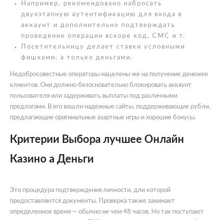
Например, рекомендовано набросать
двухэтапную аутентификацию для входа в
аккаунт и дополнительно подтверждать
проведение операции вскоре код, СМС и т.
Посетительницу делает ставки условными
фишками, а только деньгами.
Недобросовестные операторы нацелены же на получение денежек
клиентов. Они должно безосновательно блокировать аккаунт
пользователя или задерживать выплаты под различными
предлогами. В его вошли надежные сайты, поддерживающие рубли,
предлагающие оригинальные азартные игры и хорошие бонусы.
Критерии Выбора лучшее Онлайн
Казино а Деньги
Это процедура подтверждения личности, дли которой
предоставляются документы. Проверка также занимает
определенное время ― обычно не чем 48 часов. Но так поступают