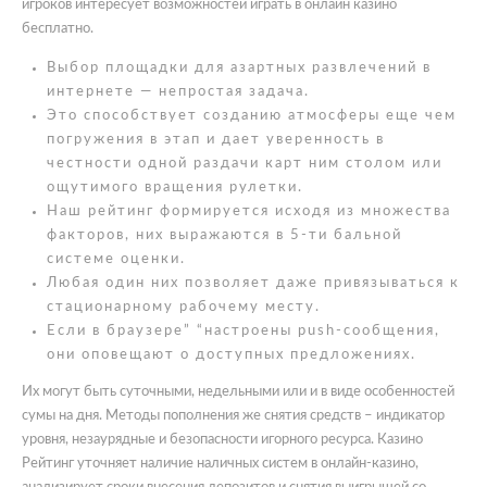
игроков интересует возможностей играть в онлайн казино
бесплатно.
Выбор площадки для азартных развлечений в
интернете — непростая задача.
Это способствует созданию атмосферы еще чем
погружения в этап и дает уверенность в
честности одной раздачи карт ним столом или
ощутимого вращения рулетки.
Наш рейтинг формируется исходя из множества
факторов, них выражаются в 5-ти бальной
системе оценки.
Любая один них позволяет даже привязываться к
стационарному рабочему месту.
Если в браузере” “настроены push-сообщения,
они оповещают о доступных предложениях.
Их могут быть суточными, недельными или и в виде особенностей
сумы на дня. Методы пополнения же снятия средств – индикатор
уровня, незаурядные и безопасности игорного ресурса. Казино
Рейтинг уточняет наличие наличных систем в онлайн-казино,