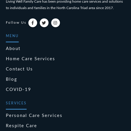
Living Well Family Care has been providing home care services and solutions
to individuals and families in the North Carolina Triad area since 2017.
Follow Us
MENU
About
Home Care Services
Contact Us
Blog
COVID-19
SERVICES
Personal Care Services
Respite Care