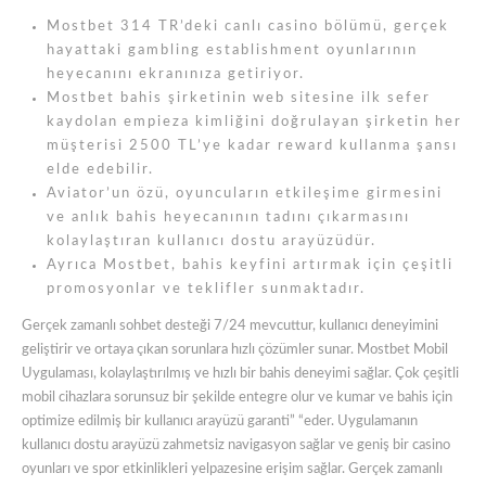
Mostbet 314 TR’deki canlı casino bölümü, gerçek
hayattaki gambling establishment oyunlarının
heyecanını ekranınıza getiriyor.
Mostbet bahis şirketinin web sitesine ilk sefer
kaydolan empieza kimliğini doğrulayan şirketin her
müşterisi 2500 TL’ye kadar reward kullanma şansı
elde edebilir.
Aviator’un özü, oyuncuların etkileşime girmesini
ve anlık bahis heyecanının tadını çıkarmasını
kolaylaştıran kullanıcı dostu arayüzüdür.
Ayrıca Mostbet, bahis keyfini artırmak için çeşitli
promosyonlar ve teklifler sunmaktadır.
Gerçek zamanlı sohbet desteği 7/24 mevcuttur, kullanıcı deneyimini
geliştirir ve ortaya çıkan sorunlara hızlı çözümler sunar. Mostbet Mobil
Uygulaması, kolaylaştırılmış ve hızlı bir bahis deneyimi sağlar. Çok çeşitli
mobil cihazlara sorunsuz bir şekilde entegre olur ve kumar ve bahis için
optimize edilmiş bir kullanıcı arayüzü garanti” “eder. Uygulamanın
kullanıcı dostu arayüzü zahmetsiz navigasyon sağlar ve geniş bir casino
oyunları ve spor etkinlikleri yelpazesine erişim sağlar. Gerçek zamanlı