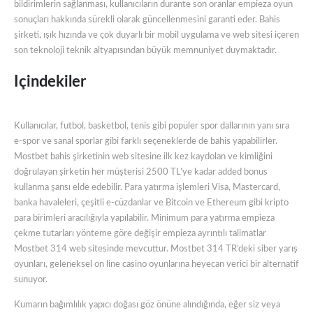
bildirimlerin sağlanması, kullanıcıların durante son oranlar empieza oyun
sonuçları hakkında sürekli olarak güncellenmesini garanti eder. Bahis
şirketi, ışık hızında ve çok duyarlı bir mobil uygulama ve web sitesi içeren
son teknoloji teknik altyapısından büyük memnuniyet duymaktadır.
Içindekiler
Kullanıcılar, futbol, basketbol, tenis gibi popüler spor dallarının yanı sıra
e-spor ve sanal sporlar gibi farklı seçeneklerde de bahis yapabilirler.
Mostbet bahis şirketinin web sitesine ilk kez kaydolan ve kimliğini
doğrulayan şirketin her müşterisi 2500 TL’ye kadar added bonus
kullanma şansı elde edebilir. Para yatırma işlemleri Visa, Mastercard,
banka havaleleri, çeşitli e-cüzdanlar ve Bitcoin ve Ethereum gibi kripto
para birimleri aracılığıyla yapılabilir. Minimum para yatırma empieza
çekme tutarları yönteme göre değişir empieza ayrıntılı talimatlar
Mostbet 314 web sitesinde mevcuttur. Mostbet 314 TR’deki siber yarış
oyunları, geleneksel on line casino oyunlarına heyecan verici bir alternatif
sunuyor.
Kumarın bağımlılık yapıcı doğası göz önüne alındığında, eğer siz veya