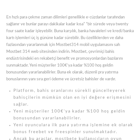
En hızlı para çekme zaman dilimleri genellikle e-cüzdanlar tarafından
sağlanır ve bunlar parayı dakikalar kadar kısa” “bir sürede veya twenty
four saate kadar işleyebilir. Buna karşılık, banka havaleleri ve kredi/banka
kartı işlemleri üç iş gününe kadar sürebilir. Bu özelliklerden ve daha
fazlasından yararlanmak için Mostbet314 mobil uygulamasını sah
Mostbet 314 web sitesinden indirin. Mostbet, çevrimiçi bahis
endüstrisindeki en rekabetçi benefit ve promosyonlardan bazılarını
sunmaktadır. Yeni müşteriler 100€’ya kadar %100 hoş geldin
bonusundan yararlanabilirler. Buna ek olarak, düzenli pra yatırma
bonuslarının yanı sıra geri ödeme ve ücretsiz bahisler de vardır.
Platform, bahis oranlarını sürekli güncelleyerek
bahisçilerin mümkün olan en iyi değere erişmesini
sağlar.
Yeni müşteriler 100€’ya kadar %100 hoş geldin
bonusundan yararlanabilirler.
Yeni oyunculara ilk para yatırma işlemine ek olarak
bonus freebet ve freespinler sunulmaktadır.
Ancak bu araçlar, mostbete kullanıcıların oyun