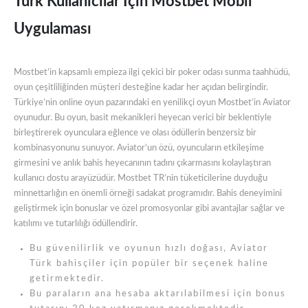
Türk Kullanıcılar Için Mostbet Mobil
Uygulaması
Mostbet’in kapsamlı empieza ilgi çekici bir poker odası sunma taahhüdü,
oyun çeşitliliğinden müşteri desteğine kadar her açıdan belirgindir.
Türkiye’nin online oyun pazarındaki en yenilikçi oyun Mostbet’in Aviator
oyunudur. Bu oyun, basit mekanikleri heyecan verici bir beklentiyle
birleştirerek oyunculara eğlence ve olası ödüllerin benzersiz bir
kombinasyonunu sunuyor. Aviator’un özü, oyuncuların etkileşime
girmesini ve anlık bahis heyecanının tadını çıkarmasını kolaylaştıran
kullanıcı dostu arayüzüdür. Mostbet TR’nin tüketicilerine duyduğu
minnettarlığın en önemli örneği sadakat programıdır. Bahis deneyimini
geliştirmek için bonuslar ve özel promosyonlar gibi avantajlar sağlar ve
katılımı ve tutarlılığı ödüllendirir.
Bu güvenilirlik ve oyunun hızlı doğası, Aviator
Türk bahisçiler için popüler bir seçenek haline
getirmektedir.
Bu paraların ana hesaba aktarılabilmesi için bonus