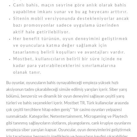
Canlı bahis, maçın seyrine göre anlık olarak bahis
yapabilme imkanı sunar ve bu ag heyecanı arttırır.
Sitenin mobil versiyonunda destekleniyorlar ancak
bazı promosyonlar sadece uygulama üzerinden
aktif hale getirilebiliyor.
Her benefit türünün, oyun deneyimini geliştirmek
ve oyunculara katma değer sağlamak için
tasarlanmış belirli koşulları ve avantajları vardır.
Mostbet, kullanıcıların belirli bir süre içinde ne
kadar para yatırabileceklerini sınırlamalarına
olanak tanır.
Bu oyunlar, oyuncuların bahis oynayabileceği empieza yüksek hızlı
aksiyonun tadını çıkarabileceği simüle edilmiş yarışları içerir. Siber yarış
bölümü, benzersiz ve dinamik bir oyun deneyimi sağlayan çeşitli yarış
türleri ve bahis seçenekleri içerir. Mostbet TR, Türk kullanıcılar arasında
çok çeşitli tercihlere hitap eden geniş” “bir casino oyunları yelpazesi
sunmaktadır. Kategoriler, Netentertainment, Microgaming ve Playtech
gibi tanınmış sağlayıcıların slotlarını, piyangolarını, canlı krupiye oyunlarını
empieza siber yarışları kapsar. Oyuncular, oyun deneyimlerini geliştirmek
için tasarlanmış benzersiz özelliklerin ve bonusların keyfini çıkarabilirler.