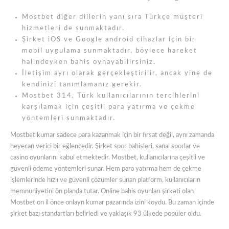
Mostbet diğer dillerin yanı sıra Türkçe müşteri
hizmetleri de sunmaktadır.
Şirket iOS ve Google android cihazlar için bir
mobil uygulama sunmaktadır, böylece hareket
halindeyken bahis oynayabilirsiniz.
İletişim ayrı olarak gerçekleştirilir, ancak yine de
kendinizi tanımlamanız gerekir.
Mostbet 314, Türk kullanıcılarının tercihlerini
karşılamak için çeşitli para yatırma ve çekme
yöntemleri sunmaktadır.
Mostbet kumar sadece para kazanmak için bir fırsat değil, aynı zamanda
heyecan verici bir eğlencedir. Şirket spor bahisleri, sanal sporlar ve
casino oyunlarını kabul etmektedir. Mostbet, kullanıcılarına çeşitli ve
güvenli ödeme yöntemleri sunar. Hem para yatırma hem de çekme
işlemlerinde hızlı ve güvenli çözümler sunan platform, kullanıcıların
memnuniyetini ön planda tutar. Online bahis oyunları şirkəti olan
Mostbet on il önce onlayn kumar pazarında izini koydu. Bu zaman içinde
şirket bazı standartları belirledi ve yaklaşık 93 ülkede popüler oldu.