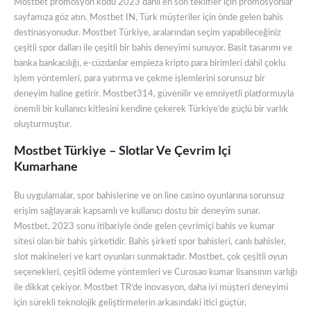
Mostbet promosyon kodu 2023 dahil en son teklifler için promosyonlar
sayfamıza göz atın. Mostbet IN, Türk müşteriler için önde gelen bahis
destinasyonudur. Mostbet Türkiye, aralarından seçim yapabileceğiniz
çeşitli spor dalları ile çeşitli bir bahis deneyimi sunuyor. Basit tasarımı ve
banka bankacılığı, e-cüzdanlar empieza kripto para birimleri dahil çoklu
işlem yöntemleri, para yatırma ve çekme işlemlerini sorunsuz bir
deneyim haline getirir. Mostbet314, güvenilir ve emniyetli platformuyla
önemli bir kullanıcı kitlesini kendine çekerek Türkiye’de güçlü bir varlık
oluşturmuştur.
Mostbet Türkiye – Slotlar Ve Çevrim Içi
Kumarhane
Bu uygulamalar, spor bahislerine ve on line casino oyunlarına sorunsuz
erişim sağlayarak kapsamlı ve kullanıcı dostu bir deneyim sunar.
Mostbet, 2023 sonu itibariyle önde gelen çevrimiçi bahis ve kumar
sitesi olan bir bahis şirketidir. Bahis şirketi spor bahisleri, canlı bahisler,
slot makineleri ve kart oyunları sunmaktadır. Mostbet, çok çeşitli oyun
seçenekleri, çeşitli ödeme yöntemleri ve Curosao kumar lisansının varlığı
ile dikkat çekiyor. Mostbet TR’de inovasyon, daha iyi müşteri deneyimi
için sürekli teknolojik geliştirmelerin arkasındaki itici güçtür.