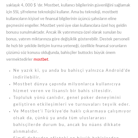
yaklaşık 4, 000 $ ‘dır. Mostbet, kullanıcı bilgilerinin güvenliğini sağlamak
için SSL şifreleme teknolojisi kullanır. Ama bu teknoloji, mostbett
kullanıcıların kişisel ve finansal bilgilerinin üçüncü şahısların eline
geçmesini engeller. Mostbet yeni üye olan kullanıcılara özel hoş geldin
bonusu sunulmaktadır. Ancak ilk yatırımınıza özel olarak sunulan bu
bonus, yatırım miktarınıza göre değişiklik gösterebilir. Destek personeli
ile hızlı bir şekilde iletişim kurma yeteneği, özellikle finansal sorunların
çözümü söz konusu olduğunda, bahisçiler buttocks büyük önem
vermektedirler
mostbet
.
Ne yazık ki, şu anda bu bahisçi yalnızca Android’de
indirilebilir.
Mostbet dünya çapında milyonlarca kullanıcıya
hizmet veren ve lisanslı bir bahis sitesidir.
Topluluk yönü canlıdır, genel poker deneyimini
geliştiren etkileşimleri ve turnuvaları teşvik eder.
Ve Mostbet’i Türkiye’de haklı çıkarmaya çalışmıyor
olsak da, çünkü şu anda tüm uluslararası
bahisçilerde durum bu, ancak bu nüans dikkate
alınmalıdır.