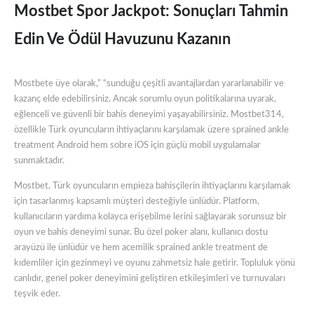
Mostbet Spor Jackpot: Sonuçları Tahmin
Edin Ve Ödül Havuzunu Kazanın
Mostbete üye olarak,” “sunduğu çeşitli avantajlardan yararlanabilir ve
kazanç elde edebilirsiniz. Ancak sorumlu oyun politikalarına uyarak,
eğlenceli ve güvenli bir bahis deneyimi yaşayabilirsiniz. Mostbet314,
özellikle Türk oyuncuların ihtiyaçlarını karşılamak üzere sprained ankle
treatment Android hem sobre iOS için güçlü mobil uygulamalar
sunmaktadır.
Mostbet, Türk oyuncuların empieza bahisçilerin ihtiyaçlarını karşılamak
için tasarlanmış kapsamlı müşteri desteğiyle ünlüdür. Platform,
kullanıcıların yardıma kolayca erişebilme lerini sağlayarak sorunsuz bir
oyun ve bahis deneyimi sunar. Bu özel poker alanı, kullanıcı dostu
arayüzü ile ünlüdür ve hem acemilik sprained ankle treatment de
kıdemliler için gezinmeyi ve oyunu zahmetsiz hale getirir. Topluluk yönü
canlıdır, genel poker deneyimini geliştiren etkileşimleri ve turnuvaları
teşvik eder.