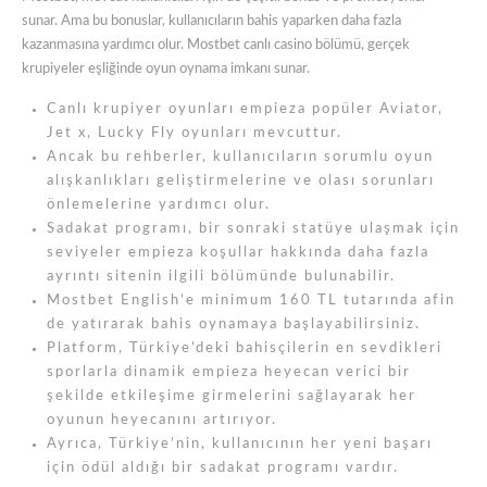
sunar. Ama bu bonuslar, kullanıcıların bahis yaparken daha fazla
kazanmasına yardımcı olur. Mostbet canlı casino bölümü, gerçek
krupiyeler eşliğinde oyun oynama imkanı sunar.
Canlı krupiyer oyunları empieza popüler Aviator,
Jet x, Lucky Fly oyunları mevcuttur.
Ancak bu rehberler, kullanıcıların sorumlu oyun
alışkanlıkları geliştirmelerine ve olası sorunları
önlemelerine yardımcı olur.
Sadakat programı, bir sonraki statüye ulaşmak için
seviyeler empieza koşullar hakkında daha fazla
ayrıntı sitenin ilgili bölümünde bulunabilir.
Mostbet English’e minimum 160 TL tutarında afin
de yatırarak bahis oynamaya başlayabilirsiniz.
Platform, Türkiye’deki bahisçilerin en sevdikleri
sporlarla dinamik empieza heyecan verici bir
şekilde etkileşime girmelerini sağlayarak her
oyunun heyecanını artırıyor.
Ayrıca, Türkiye’nin, kullanıcının her yeni başarı
için ödül aldığı bir sadakat programı vardır.