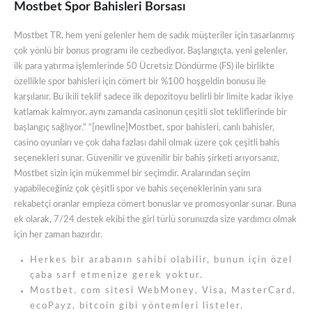
Mostbet Spor Bahisleri Borsası
Mostbet TR, hem yeni gelenler hem de sadık müşteriler için tasarlanmış
çok yönlü bir bonus programı ile cezbediyor. Başlangıçta, yeni gelenler,
ilk para yatırma işlemlerinde 50 Ücretsiz Döndürme (FS) ile birlikte
özellikle spor bahisleri için cömert bir %100 hoşgeldin bonusu ile
karşılanır. Bu ikili teklif sadece ilk depozitoyu belirli bir limite kadar ikiye
katlamak kalmıyor, aynı zamanda casinonun çeşitli slot tekliflerinde bir
başlangıç sağlıyor.” “[newline]Mostbet, spor bahisleri, canlı bahisler,
casino oyunları ve çok daha fazlası dahil olmak üzere çok çeşitli bahis
seçenekleri sunar. Güvenilir ve güvenilir bir bahis şirketi arıyorsanız,
Mostbet sizin için mükemmel bir seçimdir. Aralarından seçim
yapabileceğiniz çok çeşitli spor ve bahis seçeneklerinin yanı sıra
rekabetçi oranlar empieza cömert bonuslar ve promosyonlar sunar. Buna
ek olarak, 7/24 destek ekibi the girl türlü sorunuzda size yardımcı olmak
için her zaman hazırdır.
Herkes bir arabanın sahibi olabilir, bunun için özel
çaba sarf etmenize gerek yoktur.
Mostbet. com sitesi WebMoney, Visa, MasterCard,
ecoPayz, bitcoin gibi yöntemleri listeler.