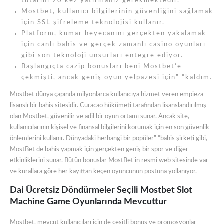
tutarını 20 kez yatırmanız gerekmektedir.
Mostbet, kullanıcı bilgilerinin güvenliğini sağlamak
için SSL şifreleme teknolojisi kullanır.
Platform, kumar heyecanını gerçekten yakalamak
için canlı bahis ve gerçek zamanlı casino oyunları
gibi son teknoloji unsurları entegre ediyor.
Başlangıçta cazip bonusları beni Mostbet’e
çekmişti, ancak geniş oyun yelpazesi için” “kaldım.
Mostbet dünya çapında milyonlarca kullanıcıya hizmet veren empieza
lisanslı bir bahis sitesidir. Curacao hükümeti tarafından lisanslandırılmış
olan Mostbet, güvenilir ve adil bir oyun ortamı sunar. Ancak site,
kullanıcılarının kişisel ve finansal bilgilerini korumak için en son güvenlik
önlemlerini kullanır. Dünyadaki herhangi bir popüler” “bahis şirketi gibi,
MostBet de bahis yapmak için gerçekten geniş bir spor ve diğer
etkinliklerini sunar. Bütün bonuslar MostBet’in resmi web sitesinde var
ve kurallara göre her kayıttan keçen oyuncunun postuna yollanıyor.
Dai Ücretsiz Döndürmeler Seçili Mostbet Slot
Machine Game Oyunlarında Mevcuttur
Mostbet, mevcut kullanıcıları için de çeşitli bonus ve promosyonlar