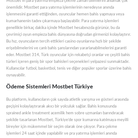
Mostbet’in para yatırma empieza çekme zaman dilimlerini anlamak çok
önemlidir. Mostbet para yatırma işlemlerinin neredeyse anında
işlenmesini garanti ettiğinden, oyuncular hemen bahis yapmaya veya
kumarhanenin tadını çıkarmaya başlayabilir. Para yatırma işlemleri
genellikle birkaç dakika içinde Mostbet hesabınızda görünür, bu da
çevrimiçi oyun empieza bahis dünyasına doğrudan girmenizi kolaylaştırır.
Bu hız, oyuncuların tercih ettikleri casino oyunlarına hızlı bir şekilde
erişebilmelerini ve canlı bahis şanslarından yararlanabilmelerini garanti
eder. Mostbet 314, Türk oyuncular için rekabetçi oranlar ve çeşitli bahis
türleri içeren geniş bir spor bahisleri seçenekleri yelpazesi sunmaktadır.
Kullanıcılar futbol, basketbol, tenis ve diğer popüler sporlar üzerine bahis
oynayabilir.
Ödeme Sistemleri Mostbet Türkiye
Bu platform, kullanıcıların çok sayıda atletik yarışma ve gösteri arasında
geçişini kolaylaştırarak akıcı bir yolculuk sağlar. Bahis konusunda
sprained ankle treatment acemilik hem sobre uzmanları barındıracak
şekilde tasarlanan Mostbet, Türkiye’de spor kumarına katılmaya meyilli
bireyler için mükemmel bir seçim olarak öne çıkıyor. Para çekme
işlemleri 24 saat içinde yapılabilir ve pra yatırma işlemleri anında