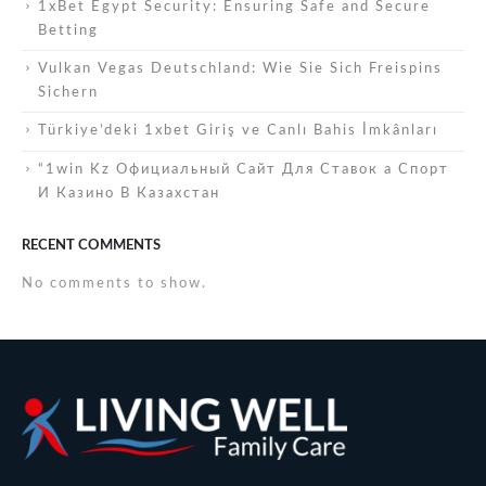
1xBet Egypt Security: Ensuring Safe and Secure
Betting
Vulkan Vegas Deutschland: Wie Sie Sich Freispins
Sichern
Türkiye’deki 1xbet Giriş ve Canlı Bahis İmkânları
“1win Kz Официальный Сайт Для Ставок а Спорт
И Казино В Казахстан
RECENT COMMENTS
No comments to show.