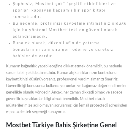
Şüphesiz, Mostbet çok” “çeşitli etkinlikleri ve
sporları kapsayan kapsamlı bir spor kitabı
sunmaktadır.
Bu nedenle, profilinizi kaybetme ihtimaliniz olduğu
için bu yöntemi Mostbet’teki en güvenli olarak
adlandıramadık.
Buna ek olarak, düzenli afin de yatırma
bonuslarının yanı sıra geri ödeme ve ücretsiz
bahisler de vardır.
Kumarın bağımlılık yapabileceğine dikkat etmek önemlidir, bu nedenle
sorumlu bir şekilde alınmalıdır. Kumar alışkanlıklarınızın kontrolünü
kaybettiğinizi düşünüyorsanız, profesyonel yardım almanızı öneririz.
Güvenilirliği konusunda kullanıcı yorumları ve bağımsız değerlendirmeler
genellikle olumlu yöndedir. Ancak, her zaman dikkatli olmak ve sadece
güvenilir kaynaklardan bilgi almak önemlidir. Mostbet olarak
müşterilerimize acil olmayan sorularınız için [email protected] adresinden
e-posta destek seçeneği sunuyoruz.
Mostbet Türkiye Bahis Şirketine Genel