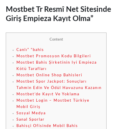
Mostbet Tr Resmî Net Sitesinde
Giriş Empieza Kayıt Olma”
Content
Canlı” “bahis
Mostbet Promosyon Kodu Bilgileri
Mostbet Bahis Şirketinin Iyi Empieza
Kötü Tarafları
Mostbet Online Shop Bahisleri
Mostbet Spor Jackpot: Sonuçları
Tahmin Edin Ve Ödül Havuzunu Kazanın
Mostbet’de Kayıt Ve Yoklama
Mostbet Login – Mostbet Türkiye
Mobil Giriş
Sosyal Medya
Sanal Sporlar
Bahisçi Ofisinde Mobil Bahis