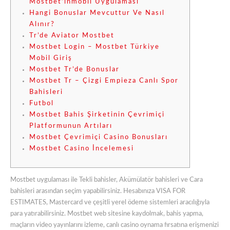
Mostbet’inmobil Uygulaması
Hangi Bonuslar Mevcuttur Ve Nasıl
Alınır?
Tr’de Aviator Mostbet
Mostbet Login – Mostbet Türkiye
Mobil Giriş
Mostbet Tr’de Bonuslar
Mostbet Tr – Çizgi Empieza Canlı Spor
Bahisleri
Futbol
Mostbet Bahis Şirketinin Çevrimiçi
Platformunun Artıları
Mostbet Çevrimiçi Casino Bonusları
Mostbet Casino İncelemesi
Mostbet uygulaması ile Tekli bahisler, Akümülatör bahisleri ve Cara
bahisleri arasından seçim yapabilirsiniz. Hesabınıza VISA FOR
ESTIMATES, Mastercard ve çeşitli yerel ödeme sistemleri aracılığıyla
para yatırabilirsiniz. Mostbet web sitesine kaydolmak, bahis yapma,
maçların video yayınlarını izleme, canlı casino oynama fırsatına erişmenizi