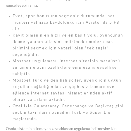
güncelleyebilirsiniz.
Evet, spor bonusunu seçmeniz durumunda, her
müşteri yalnızca kaydolduğu için Aviator’da 5 FB
alır.
Kayıt olmanın en hızlı ve en basit yolu, oyuncunun
ikametgahının ülkesini belirtmek empieza para
birimini seçmek için yeterli olan “tek tuşla”
seçeneğidir.
Mostbet uygulaması, internet sitesinin masaüstü
sürümü ile aynı özelliklere empieza işlevselliğe
sahiptir.
Mostbet Türkiye den bahisçiler, üyelik için uygun
koşullar sağladığından ve şüphesiz kumar» «ve
eğlence internet sayfası hizmetlerinden aktif
olarak yararlanmaktadır.
Özellikle Galatasaray, Fenerbahçe ve Beşiktaş gibi
seçkin takımların oynadığı Türkiye Süper Lig
maçlarında.
Orada, sistemin bilinmeyen kaynaklardan uygulama indirmesine izin