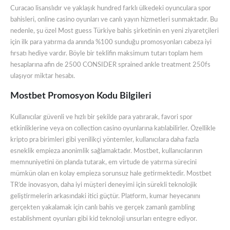
Curacao lisanslıdır ve yaklaşık hundred farklı ülkedeki oyunculara spor
bahisleri, online casino oyunları ve canlı yayın hizmetleri sunmaktadır. Bu
nedenle, şu özel Most guess Türkiye bahis şirketinin en yeni ziyaretçileri
için ilk para yatırma da anında %100 sunduğu promosyonları cabeza iyi
fırsatı hediye vardır. Böyle bir teklifin maksimum tutarı toplam hem
hesaplarına afin de 2500 CONSIDER sprained ankle treatment 250fs
ulaşıyor miktar hesabı.
Mostbet Promosyon Kodu Bilgileri
Kullanıcılar güvenli ve hızlı bir şekilde para yatırarak, favori spor
etkinliklerine veya on collection casino oyunlarına katılabilirler. Özellikle
kripto pra birimleri gibi yenilikçi yöntemler, kullanıcılara daha fazla
esneklik empieza anonimlik sağlamaktadır. Mostbet, kullanıcılarının
memnuniyetini ön planda tutarak, em virtude de yatırma sürecini
mümkün olan en kolay empieza sorunsuz hale getirmektedir. Mostbet
TR’de inovasyon, daha iyi müşteri deneyimi için sürekli teknolojik
geliştirmelerin arkasındaki itici güçtür. Platform, kumar heyecanını
gerçekten yakalamak için canlı bahis ve gerçek zamanlı gambling
establishment oyunları gibi kid teknoloji unsurları entegre ediyor.