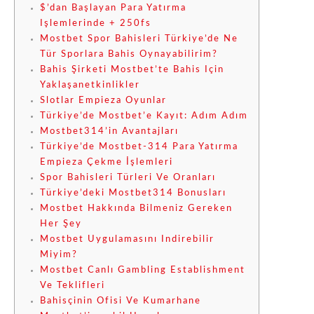
$’dan Başlayan Para Yatırma
Işlemlerinde + 250fs
Mostbet Spor Bahisleri Türkiye’de Ne
Tür Sporlara Bahis Oynayabilirim?
Bahis Şirketi Mostbet’te Bahis Için
Yaklaşanetkinlikler
Slotlar Empieza Oyunlar
Türkiye’de Mostbet’e Kayıt: Adım Adım
Mostbet314’in Avantajları
Türkiye’de Mostbet-314 Para Yatırma
Empieza Çekme İşlemleri
Spor Bahisleri Türleri Ve Oranları
Türkiye’deki Mostbet314 Bonusları
Mostbet Hakkında Bilmeniz Gereken
Her Şey
Mostbet Uygulamasını Indirebilir
Miyim?
Mostbet Canlı Gambling Establishment
Ve Teklifleri
Bahisçinin Ofisi Ve Kumarhane