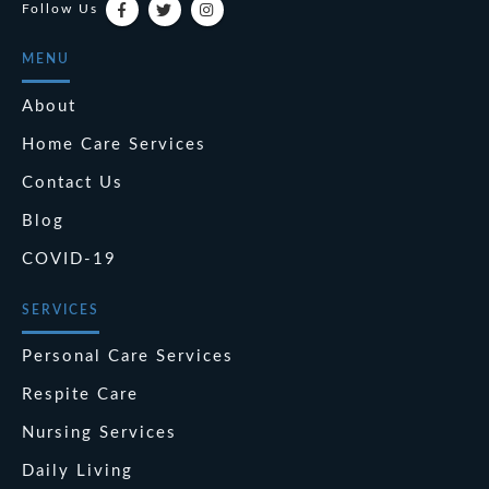
Follow Us
MENU
About
Home Care Services
Contact Us
Blog
COVID-19
SERVICES
Personal Care Services
Respite Care
Nursing Services
Daily Living