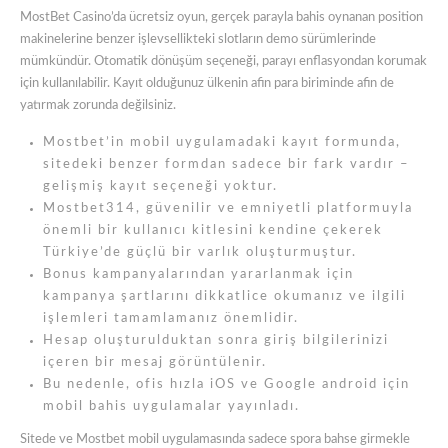
MostBet Casino’da ücretsiz oyun, gerçek parayla bahis oynanan position
makinelerine benzer işlevsellikteki slotların demo sürümlerinde
mümkündür. Otomatik dönüşüm seçeneği, parayı enflasyondan korumak
için kullanılabilir. Kayıt olduğunuz ülkenin afin para biriminde afin de
yatırmak zorunda değilsiniz.
Mostbet’in mobil uygulamadaki kayıt formunda,
sitedeki benzer formdan sadece bir fark vardır –
gelişmiş kayıt seçeneği yoktur.
Mostbet314, güvenilir ve emniyetli platformuyla
önemli bir kullanıcı kitlesini kendine çekerek
Türkiye’de güçlü bir varlık oluşturmuştur.
Bonus kampanyalarından yararlanmak için
kampanya şartlarını dikkatlice okumanız ve ilgili
işlemleri tamamlamanız önemlidir.
Hesap oluşturulduktan sonra giriş bilgilerinizi
içeren bir mesaj görüntülenir.
Bu nedenle, ofis hızla iOS ve Google android için
mobil bahis uygulamalar yayınladı.
Sitede ve Mostbet mobil uygulamasında sadece spora bahse girmekle