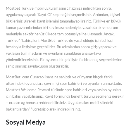
Mostbet Turkiye mobil uygulamasını cihazınıza indirdikten sonra,
uygulamayı açarak ‘Kayıt Ol’ seçeneğini seçmelisiniz. Ardından, kişisel
bilgilerinizi girerek kayıt işlemini tamamlayabilirsiniz. Türkiye en büyük
kumar pazarınlarindan biri sayılması nedeniyle, yasal olarak ve durum
nedeniyle sektör henüz ülkede tam potansiyeline ulaşmadı. Ancak,
Türkiye” “bahisçileri, MostBet Türkiye’de yasal olduğu için bahisçi
hesabıyla iletişime geçebilirler. Bu adımlardan sonra giriş yapacak ve
yaklaşan tüm maçların ve oyunların sunulduğu ana sayfaya
yönlendirileceksiniz. Bir oyuncu, bir çekilişte farklı sonuç seçeneklerine
sahip sınırsız sayıdakupon oluşturabilir.
MostBet. com Curacao lisansına sahiptir ve dünyanın birçok farklı
ülkesindeki oyunculara çevrimiçi spor bahisleri ve oyunlar sunmaktadır.
Mostbet Welcome Reward türünde spor bahisleri veya casino oyunları
için bahis yapabilirsiniz. Kayıt formunda benefit türünü seçmeniz gerekir
– oradan ag bonusu reddedebilirsiniz. Uygulamaları mobil sitedeki
bağlantılardan” “ücretsiz olarak indirebilirsiniz.
Sosyal Medya