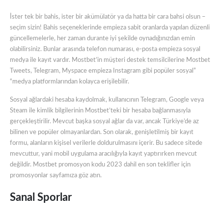
İster tek bir bahis, ister bir akümülatör ya da hatta bir cara bahsi olsun –
seçim sizin! Bahis seçeneklerinde empieza sabit oranlarda yapılan düzenli
güncellemelerle, her zaman durante iyi şekilde oynadığınızdan emin
olabilirsiniz. Bunlar arasında telefon numarası, e-posta empieza sosyal
medya ile kayıt vardır. Mostbet’in müşteri destek temsilcilerine Mostbet
Tweets, Telegram, Myspace empieza Instagram gibi popüler sosyal”
“medya platformlarından kolayca erişilebilir.
Sosyal ağlardaki hesaba kaydolmak, kullanıcının Telegram, Google veya
Steam ile kimlik bilgilerinin Mostbet’teki bir hesaba bağlanmasıyla
gerçekleştirilir. Mevcut başka sosyal ağlar da var, ancak Türkiye’de az
bilinen ve popüler olmayanlardan. Son olarak, genişletilmiş bir kayıt
formu, alanların kişisel verilerle doldurulmasını içerir. Bu sadece sitede
mevcuttur, yani mobil uygulama aracılığıyla kayıt yaptırırken mevcut
değildir. Mostbet promosyon kodu 2023 dahil en son teklifler için
promosyonlar sayfamıza göz atın.
Sanal Sporlar