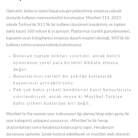
Operatör, binlerce işlemi başarıyla gerçekleştirmiş empieza yüksek
düzeyde kullanıcı memnuniyetini korumuştur. Mostbet 314, 2023
yılında Türkiye’de %15’lik bir kullanıcı büyümesi kaydetmiş ve toplam
bahis hacmi 500 milyon ₺’yi aşmıştır. Platformun sürekli güncellemeleri,
kapsamlı oyun kütüphanesi empieza duyarlı müşteri desteği, %90’lık bir
kullanıcı tutma oranına katkıda bulunmuştur.
Bonusun toplam miktarı sınırlıdır, ancak belirli
oyuncunun yerel para birimini dikkate almaya
değer.
Bonuslarınızı verimli bir şekilde kullanarak
kazancınızı artırabilirsiniz.
Pek çok bahis şirketi kendilerini kayıt bonuslarıyla
sınırlandırıyor, ancak neyse ki Mostbet Türkiye
bahis şirketi bunlardan biri değil.
Mostbet’te the woman spor tutkununun ilgi alanına hitap eden geniş bir
spor kategorisi yelpazesi sunuyoruz. «Mostbet’te bir hesap
oluşturduktan sonra hesabınıza kolayca giriş yapın. Hesabınızın
durumunu saniyeler içinde kontrol edebilecek ve mostbet web sitesinin