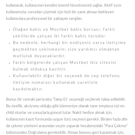
kullanarak, kullanıcının kendini önemli hissetmesini sağlar. Aktif syns
kullanımıyla, sorunları çözmek için hızlı bir yanıt almayı bekleyen
kullanıcılara profesyonel bir yaklaşım sergiler.
Olağan bahis ve Mostbet bahis borsası, farklı
şekillerde çalışan iki farklı bahis türüdür.
Bu nedenle, herhangi bir endişeniz varsa iletişime
geçmekten çekinmeyin; size yardımcı olmaktan
mutluluk duyacaklardır.
Farklı bölgelerde çalışan Mostbet ikiz sitesini
bulmak oldukça basittir.
Kullanılabilir diğer bir seçenek de cep telefonu
iletişim numarası kullanmak suretiyle
kaydolmaktır.
Bonus bir sonraki periyotta ‘Talep Et’ seçeneği seçilerek talep edilebilir.
Bu özellik, aksiyonu olduğu gibi izlemenize olanak tanır empieza sizi en
child skorlar ve sonuçlarla güncel tutar. Nakit hediye almak için,
kullanıcının kayıt formunda uygun türü seçmesi gerekir. Birden fazla afin
de çekme yöntemi arasından seçim yaparak hesabınızdaki “Para Çekme”
bölümünden Doğrulama gerekebilir. Alınan bonusu geri kazanmak için,