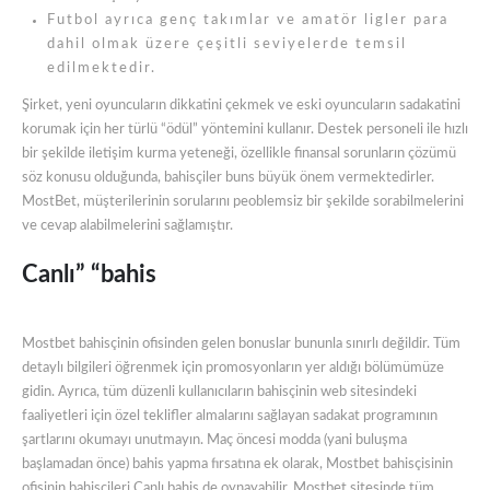
Futbol ayrıca genç takımlar ve amatör ligler para
dahil olmak üzere çeşitli seviyelerde temsil
edilmektedir.
Şirket, yeni oyuncuların dikkatini çekmek ve eski oyuncuların sadakatini
korumak için her türlü “ödül” yöntemini kullanır. Destek personeli ile hızlı
bir şekilde iletişim kurma yeteneği, özellikle finansal sorunların çözümü
söz konusu olduğunda, bahisçiler buns büyük önem vermektedirler.
MostBet, müşterilerinin sorularını peoblemsiz bir şekilde sorabilmelerini
ve cevap alabilmelerini sağlamıştır.
Canlı” “bahis
Mostbet bahisçinin ofisinden gelen bonuslar bununla sınırlı değildir. Tüm
detaylı bilgileri öğrenmek için promosyonların yer aldığı bölümümüze
gidin. Ayrıca, tüm düzenli kullanıcıların bahisçinin web sitesindeki
faaliyetleri için özel teklifler almalarını sağlayan sadakat programının
şartlarını okumayı unutmayın. Maç öncesi modda (yani buluşma
başlamadan önce) bahis yapma fırsatına ek olarak, Mostbet bahisçisinin
ofisinin bahisçileri Canlı bahis de oynayabilir. Mostbet sitesinde tüm