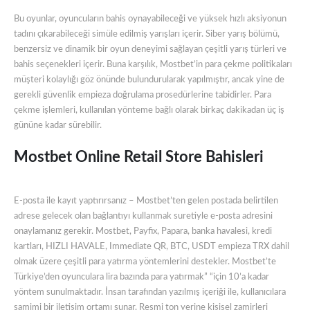
Bu oyunlar, oyuncuların bahis oynayabileceği ve yüksek hızlı aksiyonun
tadını çıkarabileceği simüle edilmiş yarışları içerir. Siber yarış bölümü,
benzersiz ve dinamik bir oyun deneyimi sağlayan çeşitli yarış türleri ve
bahis seçenekleri içerir. Buna karşılık, Mostbet’in para çekme politikaları
müşteri kolaylığı göz önünde bulundurularak yapılmıştır, ancak yine de
gerekli güvenlik empieza doğrulama prosedürlerine tabidirler. Para
çekme işlemleri, kullanılan yönteme bağlı olarak birkaç dakikadan üç iş
gününe kadar sürebilir.
Mostbet Online Retail Store Bahisleri
E-posta ile kayıt yaptırırsanız – Mostbet’ten gelen postada belirtilen
adrese gelecek olan bağlantıyı kullanmak suretiyle e-posta adresini
onaylamanız gerekir. Mostbet, Payfix, Papara, banka havalesi, kredi
kartları, HIZLI HAVALE, Immediate QR, BTC, USDT empieza TRX dahil
olmak üzere çeşitli para yatırma yöntemlerini destekler. Mostbet’te
Türkiye’den oyunculara lira bazında para yatırmak” “için 10’a kadar
yöntem sunulmaktadır. İnsan tarafından yazılmış içeriği ile, kullanıcılara
samimi bir iletişim ortamı sunar. Resmi ton yerine kişisel zamirleri