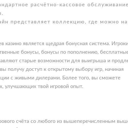
андартное расчётно-кассовое обслуживани
.
айн представляет коллекцию, где можно на
в казино является щедрая бонусная система. Игроки
твенные бонусы, бонусы по пополнению, бесплатны
тавляют старые возможности для выигрыша и продл
 вы получу доступ к открытому выбору игр, начиная
пции с живыми дилерами. Более того, вы сможете
ах, улучшающих твой игровой опыт.
грового счёта со любого из вышеперечисленным выш