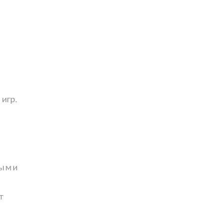
игр.
ными
т