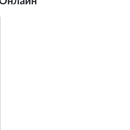
 Онлайн