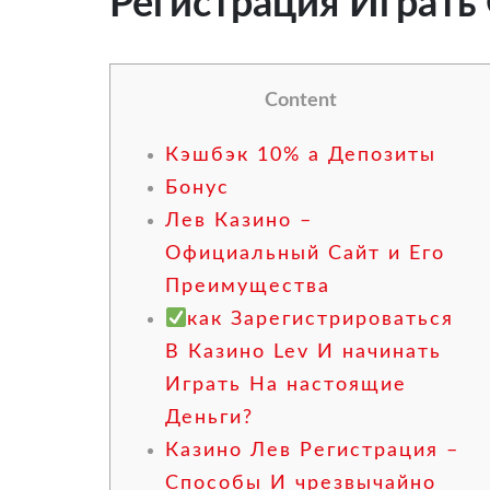
Регистрация Играть
Content
Кэшбэк 10% а Депозиты
Бонус
Лев Казино –
Официальный Сайт и Его
Преимущества
как Зарегистрироваться
В Казино Lev И начинать
Играть На настоящие
Деньги?
Казино Лев Регистрация –
Способы И чрезвычайно