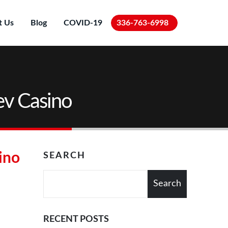
t Us
Blog
COVID-19
336-763-6998
v Casino
ino
SEARCH
Search
RECENT POSTS