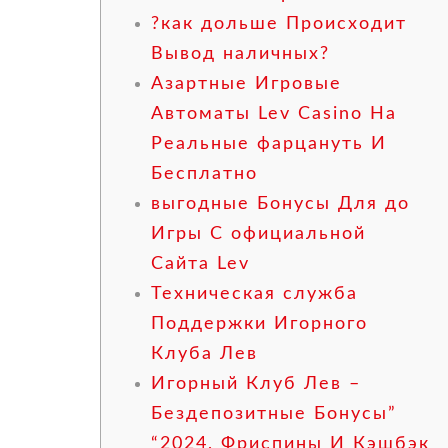
?как дольше Происходит
Вывод наличных?
Азартные Игровые
Автоматы Lev Casino На
Реальные фарцануть И
Бесплатно
выгодные Бонусы Для до
Игры С официальной
Сайта Lev
Техническая служба
Поддержки Игорного
Клуба Лев
Игорный Клуб Лев –
Бездепозитные Бонусы”
“2024, Фриспины И Кэшбэк