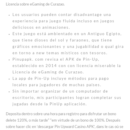
Licencia sobre eGaming de Curazao.
Los usuarios pueden contar disadvantage una
experiencia para juego fluida incluso en juegos
deliciosos en animaciones.
Este juego está ambientado en un Antiguo Egipto,
que tiene dioses del sol y faraones, que tiene
gráficos emocionantes y una jugabilidad o qual gira
en torno a new temas místicos con tesoros.
Pinupapk. com revisa el APK de Pin-Up,
establecido en 2014 con con licencia miserable la
Licencia de eGaming de Curazao.
La app de Pin-Up incluye métodos para pago
locales para jugadores de muchas países.
Sin importar organizar de un computador de
escritorio, mis participantes logran completar sus
jugadas desde la PinUp aplicación.
Deposita dentro sobre una hora para registro para disfrutar un bono
delete 120%, o más tarde” “em virtude de un bono de 100%. Después
sobre hacer clic en ‘descargar Pin Upward Casino APK’, dans le cas où se