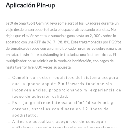
Aplicación Pin-up
JetX de SmartSoft Gaming lleva some sort of los jugadores durante un
viaje desde un aeropuerto hasta el espacio, atravesando planetas. No
dejes que el avión se estalle sumado a gana hasta un 2, 000x sobre lo
apostado con una RTP de 96. 7–98. 8%. Este tragamonedas por PGSfot
de temática de robos con algun multiplicador progresivo sobre ganancias
en catarata sin límite outstanding te traslada a una fiesta mexicana. El
multiplicador no se reinicia en la ronda de bonificación, con pagos de
hasta twenty five, 000 veces su apuesta.
Cumplir con estos requisitos del sistema asegura
que la iphone app de Pin Upwards funcione sin
inconveniencias, proporcionando mi experiencia de
juego de adhesión calidad.
Este juego ofrece intensa acción” “disadvantage
coronas, estrellas con dinero en 12 líneas de
soddisfatto.
Antes de actualizar, asegúrese de conseguir