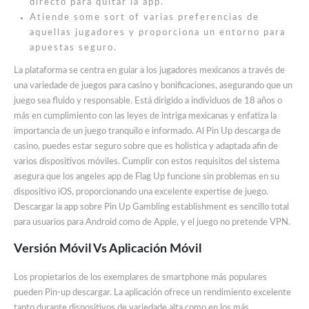
directo para quitar la app.
Atiende some sort of varias preferencias de
aquellas jugadores y proporciona un entorno para
apuestas seguro.
La plataforma se centra en guiar a los jugadores mexicanos a través de
una variedade de juegos para casino y bonificaciones, asegurando que un
juego sea fluido y responsable. Está dirigido a individuos de 18 años o
más en cumplimiento con las leyes de intriga mexicanas y enfatiza la
importancia de un juego tranquilo e informado. Al Pin Up descarga de
casino, puedes estar seguro sobre que es holistica y adaptada afin de
varios dispositivos móviles. Cumplir con estos requisitos del sistema
asegura que los angeles app de Flag Up funcione sin problemas en su
dispositivo iOS, proporcionando una excelente expertise de juego.
Descargar la app sobre Pin Up Gambling establishment es sencillo total
para usuarios para Android como de Apple, y el juego no pretende VPN.
Versión Móvil Vs Aplicación Móvil
Los propietarios de los exemplares de smartphone más populares
pueden Pin-up descargar. La aplicación ofrece un rendimiento excelente
tanto durante dispositivos de variedade alta como en los más