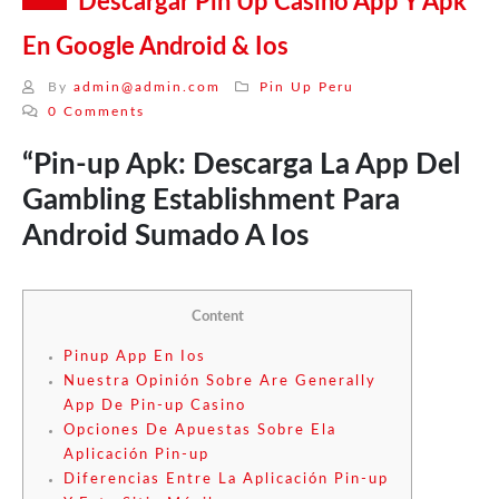
Descargar Pin Up Casino App Y Apk
En Google Android & Ios
By
admin@admin.com
Pin Up Peru
0 Comments
“Pin-up Apk: Descarga La App Del
Gambling Establishment Para
Android Sumado A Ios
Content
Pinup App En Ios
Nuestra Opinión Sobre Are Generally
App De Pin-up Casino
Opciones De Apuestas Sobre Ela
Aplicación Pin-up
Diferencias Entre La Aplicación Pin-up