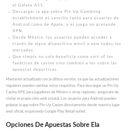
el Galaxy A55.
Descargar la app sobre Pin Up Gambling
establishment es sencillo tanto para usuarios de
Android como de Apple, y el juego no pretende
VPN.
Desde México, los usuarios pueden acceder a
través de algun dispositivo móvil a new todos los
mercados.
Que simply no solo beneficia some sort of los
fanáticos de casino sino también a los sobre las
apuestas deportivas.
Mantente actualizado con la última versión, ya que las actualizaciones
regulares pueden cambiar estos requisitos. Para descargar un Pin Up
Casino APK para jugadores de México y otras regiones, asegúrate de
visitar el propio sitio web estatal. Los usuarios para Android pueden
golpear la app sobre Pin-Up Casino directamente desde nuestro lugar
web oficial, esquivando Google Play Retail outlet.
Opciones De Apuestas Sobre Ela