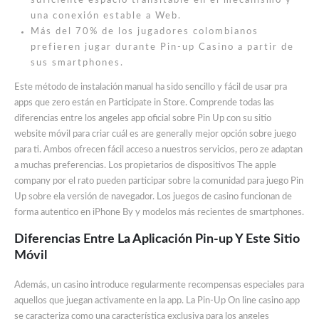
suficiente espacio transitable en el mecanismo y
una conexión estable a Web.
Más del 70% de los jugadores colombianos
prefieren jugar durante Pin-up Casino a partir de
sus smartphones.
Este método de instalación manual ha sido sencillo y fácil de usar pra
apps que zero están en Participate in Store. Comprende todas las
diferencias entre los angeles app oficial sobre Pin Up con su sitio
website móvil para criar cuál es are generally mejor opción sobre juego
para ti. Ambos ofrecen fácil acceso a nuestros servicios, pero ze adaptan
a muchas preferencias. Los propietarios de dispositivos The apple
company por el rato pueden participar sobre la comunidad para juego Pin
Up sobre ela versión de navegador. Los juegos de casino funcionan de
forma autentico en iPhone By y modelos más recientes de smartphones.
Diferencias Entre La Aplicación Pin-up Y Este Sitio
Móvil
Además, un casino introduce regularmente recompensas especiales para
aquellos que juegan activamente en la app. La Pin-Up On line casino app
se caracteriza como una característica exclusiva para los angeles