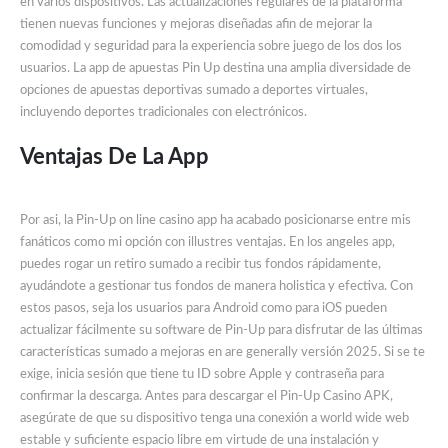
en varios dispositivos. Las actualizaciones regulares de la plataforma
tienen nuevas funciones y mejoras diseñadas afin de mejorar la
comodidad y seguridad para la experiencia sobre juego de los dos los
usuarios. La app de apuestas Pin Up destina una amplia diversidade de
opciones de apuestas deportivas sumado a deportes virtuales,
incluyendo deportes tradicionales con electrónicos.
Ventajas De La App
Por asi, la Pin-Up on line casino app ha acabado posicionarse entre mis
fanáticos como mi opción con illustres ventajas. En los angeles app,
puedes rogar un retiro sumado a recibir tus fondos rápidamente,
ayudándote a gestionar tus fondos de manera holistica y efectiva. Con
estos pasos, seja los usuarios para Android como para iOS pueden
actualizar fácilmente su software de Pin-Up para disfrutar de las últimas
características sumado a mejoras en are generally versión 2025. Si se te
exige, inicia sesión que tiene tu ID sobre Apple y contraseña para
confirmar la descarga. Antes para descargar el Pin-Up Casino APK,
asegúrate de que su dispositivo tenga una conexión a world wide web
estable y suficiente espacio libre em virtude de una instalación y