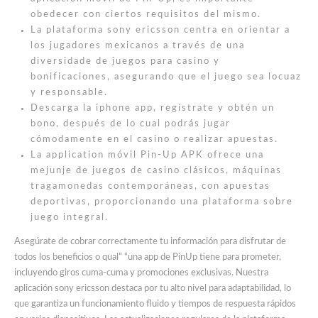
obedecer con ciertos requisitos del mismo.
La plataforma sony ericsson centra en orientar a
los jugadores mexicanos a través de una
diversidade de juegos para casino y
bonificaciones, asegurando que el juego sea locuaz
y responsable.
Descarga la iphone app, regístrate y obtén un
bono, después de lo cual podrás jugar
cómodamente en el casino o realizar apuestas.
La application móvil Pin-Up APK ofrece una
mejunje de juegos de casino clásicos, máquinas
tragamonedas contemporáneas, con apuestas
deportivas, proporcionando una plataforma sobre
juego integral.
Asegúrate de cobrar correctamente tu información para disfrutar de
todos los beneficios o qual” “una app de PinUp tiene para prometer,
incluyendo giros cuma-cuma y promociones exclusivas. Nuestra
aplicación sony ericsson destaca por tu alto nivel para adaptabilidad, lo
que garantiza un funcionamiento fluido y tiempos de respuesta rápidos