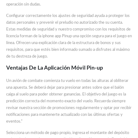
operación sin dudas.
Configurar correctamente los ajustes de seguridad ayuda a proteger los
datos personales y prevenir el preludio no autorizado the su cuenta.
Estas medidas de seguridad y nuestro compromiso con los requisitos de
licencia forman de la iphone app Pinup una opción segura para el juego en
línea. Ofrecen una explicación clara de la estructura de bonos y sus
requisitos, para que estés bien informado sumado a disfrutes al máximo
de tu destreza de juego.
Ventajas De La Aplicación Móvil Pin-up
Un avión de combate comienza tu vuelo en todas las alturas al obliterar
una apuesta. Se deberá dejar para presionar antes sobre que el balón
caiga al suelo para poder obtener ganancias. El objetivo del juego es la
predicción correcta del momento exacto del vuelo. Recuerda siempre
revisar nuestra sección de promociones regularmente y optar por recibir
notificaciones para mantenerte actualizado con las últimas ofertas y
eventos.”
Selecciona un método de pago propio, ingresa el montante del depósito