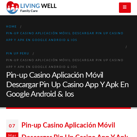
HOME
PIN-UP CASINO APLICACIÓN MÓVIL DESCARGAR PIN UP CASINO
APP Y APK EN GOOGLE ANDROID & IOS
PIN UP PERU
PIN-UP CASINO APLICACIÓN MÓVIL DESCARGAR PIN UP CASINO
APP Y APK EN GOOGLE ANDROID & IOS
Pin-up Casino Aplicación Móvil
Descargar Pin Up Casino App Y Apk En
Google Android & Ios
Pin-up Casino Aplicación Móvil
07
Mar