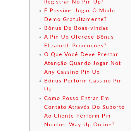
Registrar No Pin Up?
É Possível Jogar O Modo
Demo Gratuitamente?
Bônus De Boas-vindas
A Pin Up Oferece Bônus
Elizabeth Promoções?
O Que Você Deve Prestar
Atenção Quando Jogar Not
Any Cassino Pin Up
Bônus Perform Cassino Pin
Up
Como Posso Entrar Em
Contato Através Do Suporte
Ao Cliente Perform Pin
Number Way Up Online?