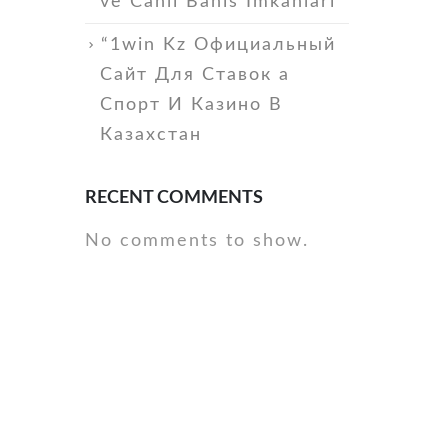
ve Canlı Bahis İmkânları
“1win Kz Официальный
Сайт Для Ставок а
Спорт И Казино В
Казахстан
RECENT COMMENTS
No comments to show.