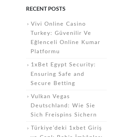
RECENT POSTS
Vivi Online Casino
Turkey: Güvenilir Ve
Eğlenceli Online Kumar
Platformu
1xBet Egypt Security:
Ensuring Safe and
Secure Betting
Vulkan Vegas
Deutschland: Wie Sie
Sich Freispins Sichern
Türkiye’deki 1xbet Giriş