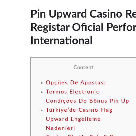
Pin Upward Casino Re
Registar Oficial Perf
International
Content
Opções De Apostas:
Termos Electronic
Condições Do Bônus Pin Up
Türkiye’de Casino Flag
Upward Engelleme
Nedenleri