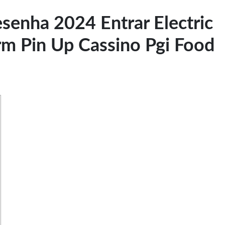
senha 2024 Entrar Electric
orm Pin Up Cassino Pgi Food