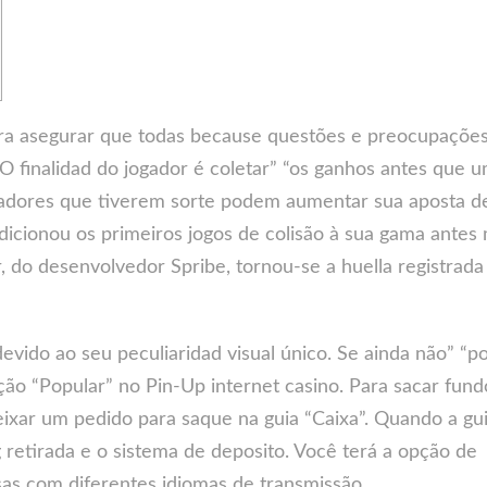
para asegurar que todas because questões e preocupaçõe
 O finalidad do jogador é coletar” “os ganhos antes que 
adores que tiverem sorte podem aumentar sua aposta d
dicionou os primeiros jogos de colisão à sua gama ante
, do desenvolvedor Spribe, tornou-se a huella registrada
evido ao seu peculiaridad visual único. Se ainda não” “po
ção “Popular” no Pin-Up internet casino. Para sacar fund
ixar um pedido para saque na guia “Caixa”. Quando a gui
g retirada e o sistema de deposito. Você terá a opção de
as com diferentes idiomas de transmissão.