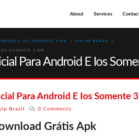
About
Services
Contac
ANDROID E IOS SOMENTE 3 MB
PIN UP BRAZIL
 IOS SOMENTE 3 MB
cial Para Android E Ios Som
cial Para Android E Ios Somente 
Up Brazil
0 Comments
Download Grátis Apk