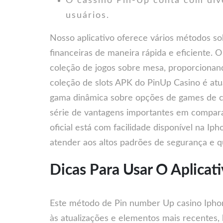
O cassino Pin-Up conta com div
usuários.
Nosso aplicativo oferece vários métodos so
financeiras de maneira rápida e eficiente.
coleção de jogos sobre mesa, proporcionand
coleção de slots APK do PinUp Casino é at
gama dinâmica sobre opções de games de ca
série de vantagens importantes em compar
oficial está com facilidade disponível na Ip
atender aos altos padrões de segurança e q
Dicas Para Usar O Aplicat
Este método de Pin number Up casino Iph
às atualizações e elementos mais recentes