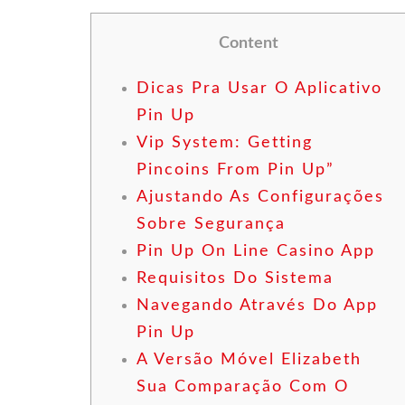
Content
Dicas Pra Usar O Aplicativo
Pin Up
Vip System: Getting
Pincoins From Pin Up”
Ajustando As Configurações
Sobre Segurança
Pin Up On Line Casino App
Requisitos Do Sistema
Navegando Através Do App
Pin Up
A Versão Móvel Elizabeth
Sua Comparação Com O