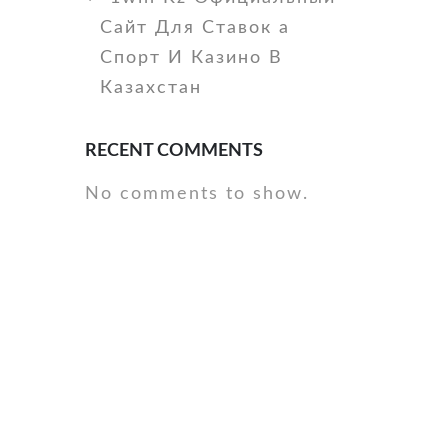
Сайт Для Ставок а
Спорт И Казино В
Казахстан
RECENT COMMENTS
No comments to show.