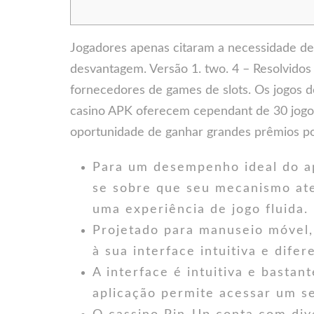
Jogadores apenas citaram a necessidade de 
desvantagem. Versão 1. two. 4 – Resolvidos 
fornecedores de games de slots. Os jogos d
casino APK oferecem cependant de 30 jogos
oportunidade de ganhar grandes prêmios po
Para um desempenho ideal do ap
se sobre que seu mecanismo aten
uma experiência de jogo fluida.
Projetado para manuseio móvel,
à sua interface intuitiva e dife
A interface é intuitiva e bastan
aplicação permite acessar um s