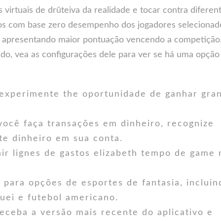
s virtuais de drūteiva da realidade e tocar contra diferen
tos com base zero desempenho dos jogadores selecionad
pe apresentando maior pontuação vencendo a competição
ado, vea as configurações dele para ver se há uma opção
experimente the oportunidade de ganhar gra
ocê faça transações em dinheiro, recognize
te dinheiro em sua conta.
ir lignes de gastos elizabeth tempo de game 
para opções de esportes de fantasia, incluin
quei e futebol americano.
eceba a versão mais recente do aplicativo e