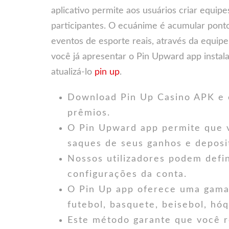
aplicativo permite aos usuários criar equipe
participantes. O ecuánime é acumular pon
eventos de esporte reais, através da equi
você já apresentar o Pin Upward app instal
atualizá-lo
pin up
.
Download Pin Up Casino APK e 
prêmios.
O Pin Upward app permite que v
saques de seus ganhos e deposi
Nossos utilizadores podem defin
configurações da conta.
O Pin Up app oferece uma gama 
futebol, basquete, beisebol, hó
Este método garante que você r