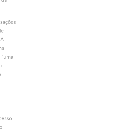
eus
nsações
de
 A
ma
” “uma
p
e
cesso
o