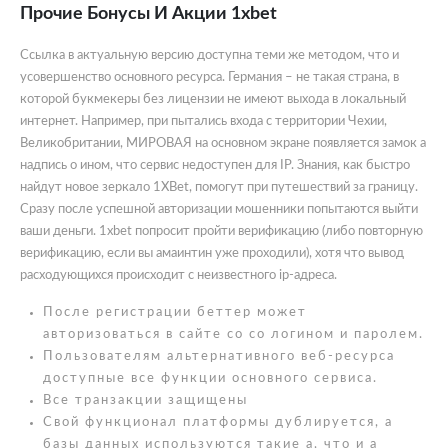
Прочие Бонусы И Акции 1xbet
Ссылка в актуальную версию доступна теми же методом, что и
усовершенство основного ресурса. Германия – не такая страна, в
которой букмекеры без лицензии не имеют выхода в локальный
интернет. Например, при пытались входа с территории Чехии,
Великобритании, МИРОВАЯ на основном экране появляется замок а
надпись о ином, что сервис недоступен для IP. Знания, как быстро
найдут новое зеркало 1XBet, помогут при путешествий за границу.
Сразу после успешной авторизации мошенники попытаются выйти
ваши деньги. 1xbet попросит пройти верификацию (либо повторную
верификацию, если вы амаинтин уже проходили), хотя что вывод
расходующихся происходит с неизвестного ip-адреса.
После регистрации беттер может
авторизоваться в сайте со со логином и паролем.
Пользователям альтернативного веб-ресурса
доступные все функции основного сервиса.
Все транзакции защищены
Свой функционал платформы дублируется, а
базы данных используются такие а, что и а