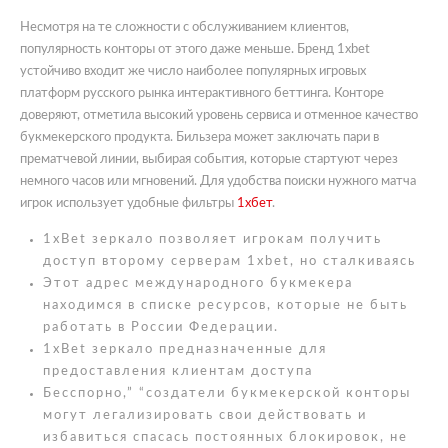
Несмотря на те сложности с обслуживанием клиентов,
популярность конторы от этого даже меньше. Бренд 1xbet
устойчиво входит же число наиболее популярных игровых
платформ русского рынка интерактивного беттинга. Конторе
доверяют, отметила высокий уровень сервиса и отменное качество
букмекерского продукта. Бильзера может заключать пари в
прематчевой линии, выбирая события, которые стартуют через
немного часов или мгновений. Для удобства поиски нужного матча
игрок использует удобные фильтры
1хбет
.
1xBet зеркало позволяет игрокам получить
доступ второму серверам 1xbet, но сталкиваясь
Этот адрес международного букмекера
находимся в списке ресурсов, которые не быть
работать в России Федерации.
1xBet зеркало предназначенные для
предоставления клиентам доступа
Бесспорно,” “создатели букмекерской конторы
могут легализировать свои действовать и
избавиться спасась постоянных блокировок, не