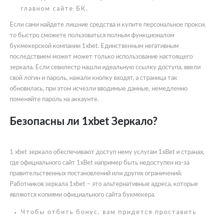
главном сайте БК.
Если сами найдете лишние средства и купите персональное прокси,
то быстро сможете пользоваться полным функционалом
букмекерской компании 1xbet. Единственным негативным
последствием может может только использование настоящего
зеркала. Если севилестр нашли идеальную ссылку доступа, ввели
свой логин и пароль, нажали кнопку входят, а страница так
обновилась, при этом исчезли вводимые данные, немедленно
поменяйте пароль на аккаунте.
Безопасны ли 1xbet Зеркало?
1 xbet зеркало обеспечивают доступ нему услугам 1xBet и странах,
где официального сайт 1xBet например быть недоступен из-за
правительственных постановлений или других ограничений.
Работников зеркала 1xbet – это альтернативные адреса, которые
являются копиями официального сайта букмекера.
Чтобы отбить бонус, вам придется проставить