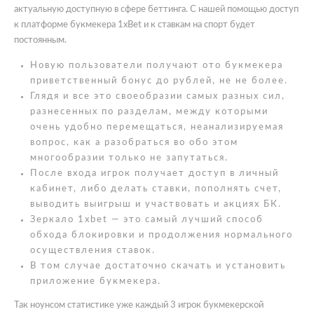
актуальную доступную в сфере беттинга. С нашей помощью доступ
к платформе букмекера 1xBet и к ставкам на спорт будет
постоянным.
Новую пользователи получают ото букмекера
приветственный бонус до рублей, не не более.
Глядя и все это своеобразии самых разных сил,
разнесенных по разделам, между которыми
очень удобно перемещаться, неанализируемая
вопрос, как а разобраться во обо этом
многообразии только не запутаться.
После входа игрок получает доступ в личный
кабинет, либо делать ставки, пополнять счет,
выводить выигрыш и участвовать и акциях БК.
Зеркало 1xbet — это самый лучший способ
обхода блокировки и продолжения нормального
осуществления ставок.
В том случае достаточно скачать и установить
приложение букмекера.
Так ноунсом статистике уже каждый 3 игрок букмекерской