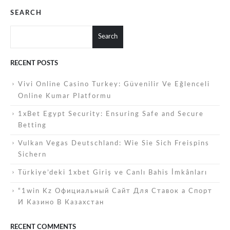
SEARCH
Search
RECENT POSTS
Vivi Online Casino Turkey: Güvenilir Ve Eğlenceli
Online Kumar Platformu
1xBet Egypt Security: Ensuring Safe and Secure
Betting
Vulkan Vegas Deutschland: Wie Sie Sich Freispins
Sichern
Türkiye’deki 1xbet Giriş ve Canlı Bahis İmkânları
“1win Kz Официальный Сайт Для Ставок а Спорт
И Казино В Казахстан
RECENT COMMENTS