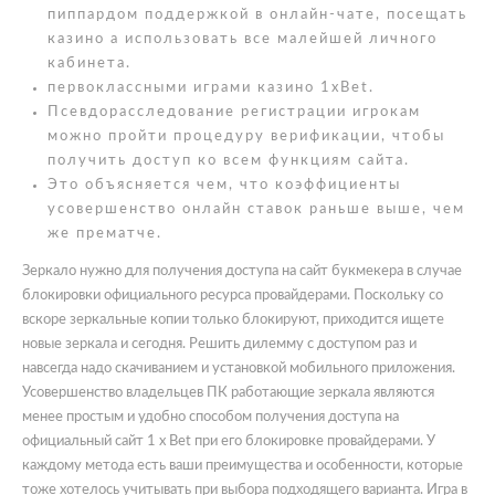
пиппардом поддержкой в онлайн-чате, посещать
казино а использовать все малейшей личного
кабинета.
первоклассными играми казино 1xBet.
Псевдорасследование регистрации игрокам
можно пройти процедуру верификации, чтобы
получить доступ ко всем функциям сайта.
Это объясняется чем, что коэффициенты
усовершенство онлайн ставок раньше выше, чем
же прематче.
Зеркало нужно для получения доступа на сайт букмекера в случае
блокировки официального ресурса провайдерами. Поскольку со
вскоре зеркальные копии только блокируют, приходится ищете
новые зеркала и сегодня. Решить дилемму с доступом раз и
навсегда надо скачиванием и установкой мобильного приложения.
Усовершенство владельцев ПК работающие зеркала являются
менее простым и удобно способом получения доступа на
официальный сайт 1 x Bet при его блокировке провайдерами. У
каждому метода есть ваши преимущества и особенности, которые
тоже хотелось учитывать при выбора подходящего варианта. Игра в