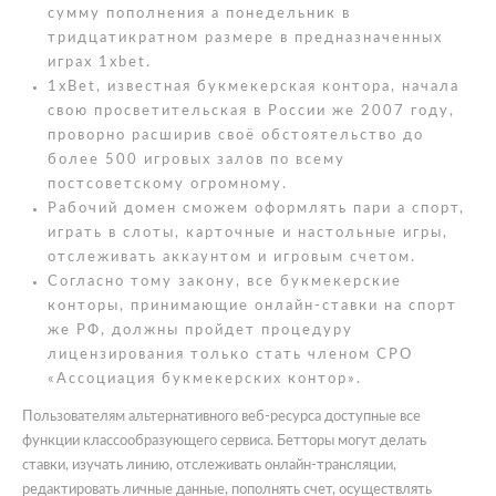
сумму пополнения а понедельник в
тридцатикратном размере в предназначенных
играх 1xbet.
1xBet, известная букмекерская контора, начала
свою просветительская в России же 2007 году,
проворно расширив своё обстоятельство до
более 500 игровых залов по всему
постсоветскому огромному.
Рабочий домен сможем оформлять пари а спорт,
играть в слоты, карточные и настольные игры,
отслеживать аккаунтом и игровым счетом.
Согласно тому закону, все букмекерские
конторы, принимающие онлайн-ставки на спорт
же РФ, должны пройдет процедуру
лицензирования только стать членом СРО
«Ассоциация букмекерских контор».
Пользователям альтернативного веб-ресурса доступные все
функции классообразующего сервиса. Бетторы могут делать
ставки, изучать линию, отслеживать онлайн-трансляции,
редактировать личные данные, пополнять счет, осуществлять