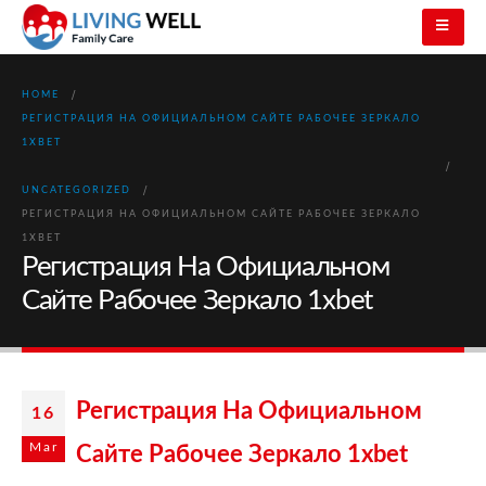
HOME
РЕГИСТРАЦИЯ НА ОФИЦИАЛЬНОМ САЙТЕ РАБОЧЕЕ ЗЕРКАЛО
1XBET
UNCATEGORIZED
РЕГИСТРАЦИЯ НА ОФИЦИАЛЬНОМ САЙТЕ РАБОЧЕЕ ЗЕРКАЛО
1XBET
Регистрация На Официальном
Сайте Рабочее Зеркало 1xbet
Регистрация На Официальном
16
Mar
Сайте Рабочее Зеркало 1xbet