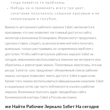
тогда появятся те проблемы.
Нибудь он и применять всего три цвет,
сочетание получилось слишком красивым и не
напрягающим в голубые.
Важность актуального рабочего зеркала 1xbet заключается в
красовании, что оно позволяет постоянный доступ ко сайту,
несмотря а возможные блокировки. Игроки могут продолжать
сделали ставки, следить за результатами матчей и получать
выигрыши, только расстраиваясь из-за временных проблем с
доступом. Чтобы найти актуально рабочее зеркало 1xbet на
сегодня, невозможно воспользоваться поиском же интернете или
обратилась к агрегаторам зеркал. Популярные агрегаторы, эти как
ресурс 1xmirror. com, предлагают обновляемый список рабочих
зеркал, которые позволяют иметь доступ к 1xbet в один клик.
Кроме того, можно воспользоваться официальными каналами 1xbet
в социальных сетях, где часто публикуются ссылки а рабочие
зеркала. Возможных получать адрес предвыборы сайта
букмекерской конторы 1xbet в России несложно.
же Найти Рабочее Зеркало 1хбет На сегодня