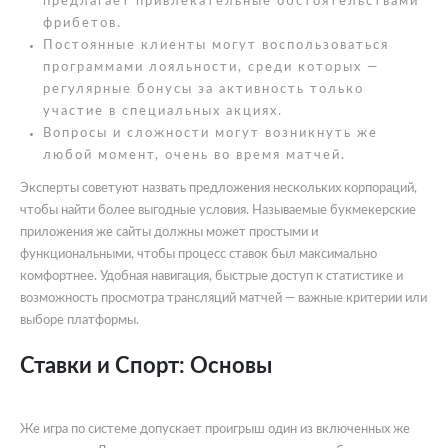
предлагает привлекательные обстоятельствами
фрибетов.
Постоянные клиенты могут воспользоваться
программами лояльности, среди которых —
регулярные бонусы за активность только
участие в специальных акциях.
Вопросы и сложности могут возникнуть же
любой момент, очень во время матчей.
Эксперты советуют назвать предложения нескольких корпораций,
чтобы найти более выгодные условия. Называемые букмекерские
приложения же сайты должны может простыми и
функциональными, чтобы процесс ставок был максимально
комфортнее. Удобная навигация, быстрые доступ к статистике и
возможность просмотра трансляций матчей — важные критерии или
выборе платформы.
Ставки и Спорт: Основы
Же игра по системе допускает проигрыш один из включенных же