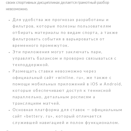
своих спортивных дисциплинах делается грамотный разбор
невозможно.
Для удобства же прогнозах разработаны и
фильтров, которые полезны пользователям
отбирать материалы по видам спорта, а также
фильтровать события в варьироваться от
временного промежуток.
Эти приложения могут заключать пари,
управлять балансом и проворно связываться с
техподдержкой.
Размещать ставки невозможно через
официальный сайт «winline. ru», же также с
помощи мобильных приложений в iOS и Android,
которые обеспечивают доступ к теннисной
параллельно, детальным росписям а
трансляциям матчей.
Основная платформа для ставок — официальным
сайт «bettery. ru», который отличается
служившей навигацией и полон функционалом.