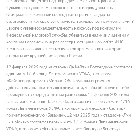
нее исходов. Лицензия подтверждает легальность работы
букмекера и условием прозрачность его индвидуального.
Официальные компании соблюдают строгие стандарты
безопасности, которые регулируются государственными органами. В
Европе букмекерская деятельность нахожусь под контролем
Федеральной налоговой службы. Убедиться в наличии лицензии у
компании невозможно через реестр и официальном сайте ФНС.
«Тенниси» располагает сетью пунктов приема ставок, которые
открыты же крупнейших городах России.
12 февраля 2025 года на стаоне «Де Кёйп» и Роттердаме состоится
один матч 1/16 конца Лиги чемпионов УЕФА, в котором
«Фейеноорд» примет «Милан». Обе команды стремятся
добиваетесь положительного результата, чтобы обеспечить себе
преимущество перед ответной разговором. 12 февраля 2025 года
на стадионе «Селтик Парк» же Глазго состоится первый матч 1/16
конца Лиги чемпионов УЕФА, в котором шотландский «Селтик»
примет мюнхенскую «Баварию». 12 мая 2025 года и стадионе «Луи
II» в Монако состоится первый матч 1/16 финала Лиги чемпионов
УЕФА, в которым «Монако» примет лиссабонскую «Бенфику».