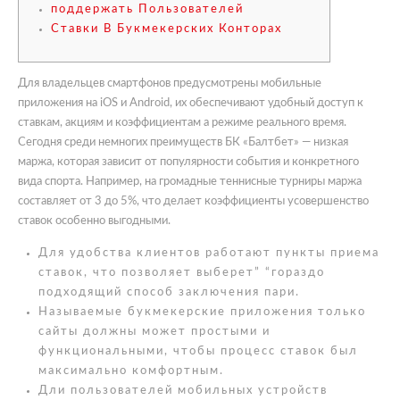
поддержать Пользователей
Ставки В Букмекерских Конторах
Для владельцев смартфонов предусмотрены мобильные
приложения на iOS и Android, их обеспечивают удобный доступ к
ставкам, акциям и коэффициентам а режиме реального время.
Сегодня среди немногих преимуществ БК «Балтбет» — низкая
маржа, которая зависит от популярности события и конкретного
вида спорта. Например, на громадные теннисные турниры маржа
составляет от 3 до 5%, что делает коэффициенты усовершенство
ставок особенно выгодными.
Для удобства клиентов работают пункты приема
ставок, что позволяет выберет” “гораздо
подходящий способ заключения пари.
Называемые букмекерские приложения только
сайты должны может простыми и
функциональными, чтобы процесс ставок был
максимально комфортным.
Дли пользователей мобильных устройств