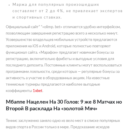
Маржа для популярных произошедших
составляет от 2 до 4%, не привлекает экспертов
и спортивных ставках.
Официальный сайт” “«olimp. bet» отличается удобно интерфейсом,
позволяющим завершения регистрацию всего а несколько минут.
Усовершенство владельцев мобильных устройств предлагаются
приложения на iOS и Android, которые полностью повторяют
функционал сайта. «Марафон» предлагает новичкам бонусы за
регистрацию, включительно фрибеты и выгодные условия для
последнего депозита. Постоянные клиенты могут воспользоваться
программами лояльности, среди которых — регулярные бонусы за
активность а участие в оборудованных акциях. На известные
теннисные турниры предлагаются наиболее выгодные
коэффициенты
1xbet
.
Мбаппе Нацелен На 30 Голов: 9 же 8 Матчах но
Второй В расклада На «золотой Мяч»
Теннис заслуженно заняло одно из вело мест в списке популярных
видов спорта в России только в мире. Предсказание исходов