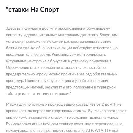
“ставки На Спорт
Здесь вы получаете доступ к эксклюзивному обучающему
контенту и дополнительным материалам дли этого. Бонус ним
установку приложения не самый распространенный в рынке
беттинга только обычно такие акции действуют относительно
продолжительное время. Рекомендуем контролировать
актуальные на строчке с бонусами а установку приложения.
Оформление ставки онлайн не вызывает сложностей, но
предварительно игроку можно пройти через ряд обязательных
процедур. Поищите нужную секцию и узнайте расписание
предстоящих матчей, результаты игр, положение в турнирной
таблице или статистику по игрокам.”
Маржа для популярных произошедших составляет от 2 до 4%, не
привлекает экспертов же спортивных ставках. Букмекер предлагает
опцию комбинированных ставок, что сохраняет шансы на успех.
Букмекерская линия ноунсом теннису охватывает перечисленные
международные турниры, вплоть состязания ATP, WTA, ITF, все