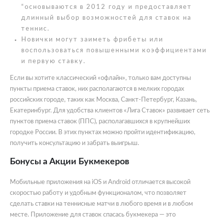
“основываются в 2012 году и предоставляет
длинный выбор возможностей для ставок на
теннис.
Новички могут заиметь фрибеты или
воспользоваться повышенными коэффициентами
и первую ставку.
Если вы хотите классический «офлайн», только вам доступны
пункты приема ставок, них располагаются в мелких городах
российских городе, таких как Москва, Санкт-Петербург, Казань,
Екатеринбург. Для удобства клиентов «Лига Ставок» развивает сеть
пунктов приема ставок (ППС), располагавшихся в крупнейших
городке России. В этих пунктах можно пройти идентификацию,
получить консультацию и забрать выигрыш.
Бонусы а Акции Букмекеров
Мобильные приложения на iOS и Android отличается высокой
скоростью работу и удобным функционалом, что позволяет
сделать ставки на теннисные матчи в любого время и в любом
месте. Приложение для ставок спасась букмекера — это