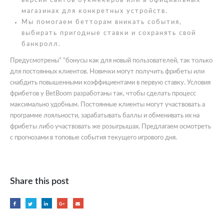
версии сайтов букмекеров или а официальных
магазинах для конкретных устройств.
Мы помогаем бетторам вникать события,
выбирать пригодные ставки и сохранять свой
банкролл.
Предусмотрены” “бонусы как для новый пользователей, так только
для постоянных клиентов. Новички могут получить фрибеты или
снабдить повышенными коэффициентами в первую ставку. Условия
фрибетов у BetBoom разработаны так, чтобы сделать процесс
максимально удобным. Постоянные клиенты могут участвовать а
программе лояльности, зарабатывать баллы и обменивать их на
фрибеты либо участвовать же розыгрышах. Предлагаем осмотреть
с прогнозами в топовые события текущего игрового дня.
Share this post