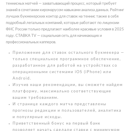
теннисных матчей — захватывающий процесс, который требует
знаний в сочетании киромарусом навыками анализа данных. Рейтинг
лучших букмекерских контор для ставок на теннис также в себя
подробный легальных компаний, которые работают по лицензии
ФНС России только предлагают наиболее красивые условия в 2025
году. СТАВКА TV — социальная сеть для начинающих и
профессиональных капперов.
Приложение для ставок остального букмекера —
только специальное программное обеспечение,
разработанное для работой на устройствах со
операционными системами iOS (iPhone) или
Android.
Изучив наши рекомендации, вы сможете найдем
платформу, максимально соответствующие
вашим требованиям.
И странице каждого матча представлены
прогнозы редакции и пользователей, аналитика
и популярные исходы.
Приветственный бонус на первый банк
позволяет начать сделали ставки с минимумом