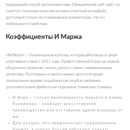
подходящий способ заключения пари. Официальный сайт «pari. ru»
советует пользователям интуитивно понятный интерфейс,
доступный только на стационарных компьютерах, так и и
мобильных устройствах.
Коэффициенты И Маржа
«BetBoom» — букмекерская контора, которая работаешь в сфере
спортивных ставок с 2011 года. Приветственный бонус на первый
обналичить позволяет начать делать ставки с минимальными
затратами. Постоянные клиенты имеют доступ второму
специальным акциям, подобным как кешбэк например
дополнительные фрибеты на отдельные теннисные турниры.
И фора – только разновидность маркета в линии
букмекера – означает искусственное
преимущество или отставание одной команды от
же.
Для лучших, кто предпочитает традиционные
формат, в городе России работают пункты