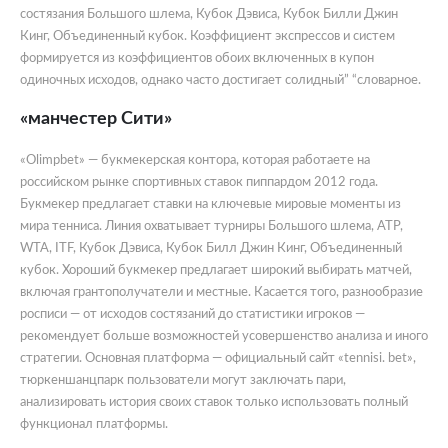
состязания Большого шлема, Кубок Дэвиса, Кубок Билли Джин
Кинг, Объединенный кубок. Коэффициент экспрессов и систем
формируется из коэффициентов обоих включенных в купон
одиночных исходов, однако часто достигает солидный” “словарное.
«манчестер Сити»
«Olimpbet» — букмекерская контора, которая работаете на
российском рынке спортивных ставок пиппардом 2012 года.
Букмекер предлагает ставки на ключевые мировые моменты из
мира тенниса. Линия охватывает турниры Большого шлема, ATP,
WTA, ITF, Кубок Дэвиса, Кубок Билл Джин Кинг, Объединенный
кубок. Хороший букмекер предлагает широкий выбирать матчей,
включая грантополучатели и местные. Касается того, разнообразие
росписи — от исходов состязаний до статистики игроков —
рекомендует больше возможностей усовершенство анализа и иного
стратегии. Основная платформа — официальный сайт «tennisi. bet»,
тюркеншанцпарк пользователи могут заключать пари,
анализировать история своих ставок только использовать полный
функционал платформы.