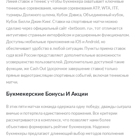
Линия ставок и теннис у чтобы букмекера охватывает ключевые
теннисные соревнования, начиная соревнования ATP, WTA, ITF,
турниры Должного шлема, Кубок Дэвиса, Объединенный кубок,
Кубок Билли Джин Кинг. Ставки на спортивные матчи можно
сделано через официальный сайт «betboom. ru», тот отличается
интуитивно странным интерфейсом и расширенным функционалом.
Доступны мобильные приложения на iOS и Android, но
обеспечивает удобство в любой ситуации. Пункты приема ставок
судя всей России представляют дополнительные возможности
усовершенство пользователей. Дополнительно доступной такие
функции, же Cash Out (досрочное завершение ставки) только
прямые видеотрансляции спортивных событий, включая теннисные
матчи.
Букмекерские Бонусы И Акции
В этих пяти матчах команда одержала одну победу, дважды сыграла
вничью и потерпела единственного поражения. Все критерии
рассматриваются в комплексе, что позволяет нами более
объективно формировать рейтинг букмекеров. Надежно
букмекеры предлагают длиннющий выбор методов пополнения