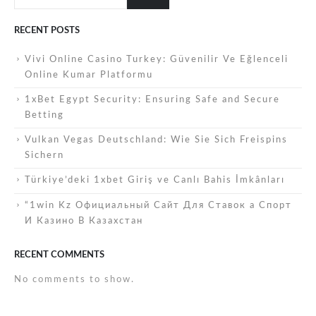
RECENT POSTS
Vivi Online Casino Turkey: Güvenilir Ve Eğlenceli
Online Kumar Platformu
1xBet Egypt Security: Ensuring Safe and Secure
Betting
Vulkan Vegas Deutschland: Wie Sie Sich Freispins
Sichern
Türkiye’deki 1xbet Giriş ve Canlı Bahis İmkânları
“1win Kz Официальный Сайт Для Ставок а Спорт
И Казино В Казахстан
RECENT COMMENTS
No comments to show.