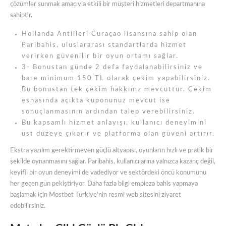
çözümler sunmak amacıyla etkili bir müşteri hizmetleri departmanına
sahiptir.
Hollanda Antilleri Curaçao lisansına sahip olan
Paribahis, uluslararası standartlarda hizmet
verirken güvenilir bir oyun ortamı sağlar.
3- Bonustan günde 2 defa faydalanabilirsiniz ve
bare minimum 150 TL olarak çekim yapabilirsiniz.
Bu bonustan tek çekim hakkınız mevcuttur. Çekim
esnasında açıkta kuponunuz mevcut ise
sonuçlanmasının ardından talep verebilirsiniz.
Bu kapsamlı hizmet anlayışı, kullanıcı deneyimini
üst düzeye çıkarır ve platforma olan güveni artırır.
Ekstra yazılım gerektirmeyen güçlü altyapısı, oyunların hızlı ve pratik bir
şekilde oynanmasını sağlar. Paribahis, kullanıcılarına yalnızca kazanç değil,
keyifli bir oyun deneyimi de vadediyor ve sektördeki öncü konumunu
her geçen gün pekiştiriyor. Daha fazla bilgi empieza bahis yapmaya
başlamak için Mostbet Türkiye’nin resmi web sitesini ziyaret
edebilirsiniz.