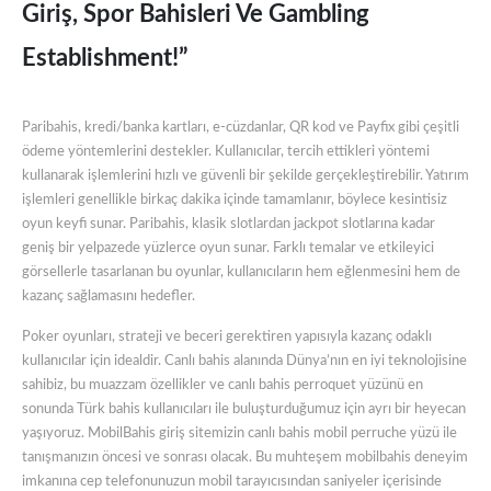
Giriş, Spor Bahisleri Ve Gambling
Establishment!”
Paribahis, kredi/banka kartları, e-cüzdanlar, QR kod ve Payfix gibi çeşitli
ödeme yöntemlerini destekler. Kullanıcılar, tercih ettikleri yöntemi
kullanarak işlemlerini hızlı ve güvenli bir şekilde gerçekleştirebilir. Yatırım
işlemleri genellikle birkaç dakika içinde tamamlanır, böylece kesintisiz
oyun keyfi sunar. Paribahis, klasik slotlardan jackpot slotlarına kadar
geniş bir yelpazede yüzlerce oyun sunar. Farklı temalar ve etkileyici
görsellerle tasarlanan bu oyunlar, kullanıcıların hem eğlenmesini hem de
kazanç sağlamasını hedefler.
Poker oyunları, strateji ve beceri gerektiren yapısıyla kazanç odaklı
kullanıcılar için idealdir. Canlı bahis alanında Dünya’nın en iyi teknolojisine
sahibiz, bu muazzam özellikler ve canlı bahis perroquet yüzünü en
sonunda Türk bahis kullanıcıları ile buluşturduğumuz için ayrı bir heyecan
yaşıyoruz. MobilBahis giriş sitemizin canlı bahis mobil perruche yüzü ile
tanışmanızın öncesi ve sonrası olacak. Bu muhteşem mobilbahis deneyim
imkanına cep telefonunuzun mobil tarayıcısından saniyeler içerisinde