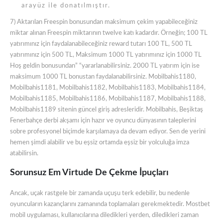
arayüz ile donatılmıştır.
7) Aktarılan Freespin bonusundan maksimum çekim yapabileceğiniz
miktar alınan Freespin miktarının twelve katı kadardır. Örneğin; 100 TL
yatırımınız için faydalanabileceğiniz reward tutarı 100 TL, 500 TL
yatırımınız için 500 TL, Maksimum 1000 TL yatırımınız için 1000 TL
Hoş geldin bonusundan” “yararlanabilirsiniz. 2000 TL yatırım için ise
maksimum 1000 TL bonustan faydalanabilirsiniz. Mobilbahis1180,
Mobilbahis1181, Mobilbahis1182, Mobilbahis1183, Mobilbahis1184,
Mobilbahis1185, Mobilbahis1186, Mobilbahis1187, Mobilbahis1188,
Mobilbahis1189 sitenin güncel giriş adresleridir. Mobilbahis, Beşiktaş
Fenerbahçe derbi akşamı için hazır ve oyuncu dünyasının taleplerini
sobre profesyonel biçimde karşılamaya da devam ediyor. Sen de yerini
hemen şimdi alabilir ve bu eşsiz ortamda eşsiz bir yolculuğa imza
atabilirsin.
Sorunsuz Em Virtude De Çekme İpuçları
Ancak, uçak rastgele bir zamanda uçuşu terk edebilir, bu nedenle
oyuncuların kazançlarını zamanında toplamaları gerekmektedir. Mostbet
mobil uygulaması, kullanıcılarına diledikleri yerden, diledikleri zaman