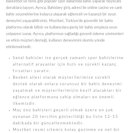
basketbol ve tenis gibi popüler spor dallarında bahis yaparak heyecanı
doruklara taşıyın. Ayrıca, Bahisbey giriş adresi ile online casino ve canlı
bahis seçeneklerine kolayca ulaşarak eğlenceli ve kazançlı bir oyun
deneyimi yaşayabilirsiniz. Mostbet, Türkiye’de güvenilir bir bahis
platformu olarak bilinir ve kullanıcılara geniş bir bahis empieza oyun
yelpazesi sunar. Ayrıca, platformun sağladığı güvenli ödeme yöntemleri
ve etkin müşteri desteği, kullanıcı deneyimini olumlu yönde
etkilemektedir.
Sanal bahisler ise gerçek zamanlı spor bahislerine
alternatif arayanlar için hızlı ve sürekli kazanç
fırsatları yaratır.
Bexbet ailesi olarak müşterilerimize sürekli
destek olarak onlara sorunsuz bir bahis deneyimi
yaşatmak ve müşterilerimizin keyif alacakları bir
eğlence platformuna sahip olmaları en önemli
ilkemizdir.
Maç önü bahisleri geçerli olmak üzere en çok
oynanan 20 tercihin gösterildiği bu liste 12-15
dakikada bir güncellenmektedir.
Mostbet resmi sitemiz kolay gezinme ve net bir