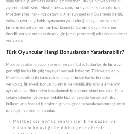
daha fazla bilgi empieza destek için Mostbet Türkiye’nin web sitesini
ziyaret edebilirsiniz. Mostbetoyna. com, Türkiye’deki kullanıcılar için
Mostbet sitesi hakkında detaylı bilgiler sunmaktadır. Bu sitenin içeriği,
yalnızca çevrim içi bahis oynamanın yasal olduğu bölgelerde ve reşit
kişilerin görüntülemesi için hazırlanmıştır. Sorumlu oyun ilkelerine
öncelik veriyor empieza destek için [email protected] adresinden hizmet
veriyoruz.
Türk Oyuncular Hangi Bonuslardan Yararlanabilir?
Mobilbahis ailesinin spor severler ve canlı bahis tutkunları ile bir araya
getirdiği harika bir çalışmaya yer vermek istiyoruz. Türkiye’nin en iyi
Mobilbahis sitesi ile tanışacak yeni üyelerimize harika bonuslar
veriyoruz. İlk üyelik bonusunu almak ve MobilBahis giriş işlemlerinin
ayrıcalıklı özelliklerinden faydalanmak için hemen şimdi üye olun. Para
çekme işlemleri de benzer şekilde hızlı bir şekilde gerçekleştirilir,
kullanıcıların finansal işlemlerini güven içinde tamamlamalarını sağlamak
için çeşitli yöntemler sunulur.
Mostbet casinomuz zengin içerik yelpazesi ve
kullanım kolaylığı ile dikkat çekmektedir.