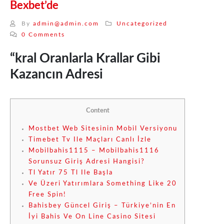
Bexbet’de
By
admin@admin.com
Uncategorized
0 Comments
“kral Oranlarla Krallar Gibi
Kazancın Adresi
Content
Mostbet Web Sitesinin Mobil Versiyonu
Timebet Tv Ile Maçları Canlı İzle
Mobilbahis1115 – Mobilbahis1116
Sorunsuz Giriş Adresi Hangisi?
Tl Yatır 75 Tl Ile Başla
Ve Üzeri Yatırımlara Something Like 20
Free Spin!
Bahisbey Güncel Giriş – Türkiye’nin En
İyi Bahis Ve On Line Casino Sitesi