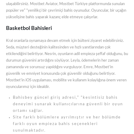
ulaşabilirsiniz. Mostbet Aviator, Mostbet Türkiye platformunda sunulan
popüler ve” “yenilikçi bir çevrimiçi bahis oyunudur. Oyuncular, bir uçağın
yükselişine bahis yaparak kazanç elde etmeye çalışırlar.
Basketbol Bahisleri
Kral oranlarla oynamaya devam etmek için bülteni ziyaret edebilirsiniz.
Seda, müşteri desteğinin kalitesinden ve hızlı yanıtlarından çok
etkilendiğini belirtiyor. Nesrin, oyunların adil empieza şeffaf olduğunu, bu
durumun güvenini artırdığını söylüyor. Leyla, ödemelerin her zaman
zamanında ve sorunsuz yapıldığını vurguluyor. Emre, Mostbet’in
güvenlik ve emniyet konusunda çok güvenilir olduğunu belirtiyor.
Mostbet’in iOS uygulaması, mobilite ve kullanım kolaylığına önem veren
oyuncularımız için idealdir.
Bahisbey güncel giriş adresi,” “kesintisiz bahis
deneyimi sunarak kullanıcılarına güvenli bir oyun
ortamı sağlar.
Site farklı bölümlere ayrılmıştır ve her bölümde
farklı oyun empieza bahis seçenekleri
sunulmaktadır.