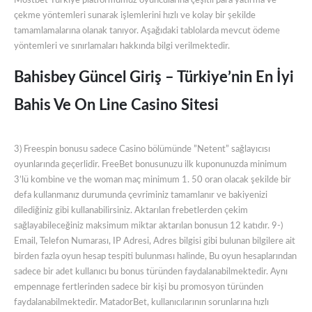
Mostbet Türkiye platformumuz oyuncularına çeşitli para yatırma ve
çekme yöntemleri sunarak işlemlerini hızlı ve kolay bir şekilde
tamamlamalarına olanak tanıyor. Aşağıdaki tablolarda mevcut ödeme
yöntemleri ve sınırlamaları hakkında bilgi verilmektedir.
Bahisbey Güncel Giriş – Türkiye’nin En İyi
Bahis Ve On Line Casino Sitesi
3) Freespin bonusu sadece Casino bölümünde ”Netent” sağlayıcısı
oyunlarında geçerlidir. FreeBet bonusunuzu ilk kuponunuzda minimum
3’lü kombine ve the woman maç minimum 1. 50 oran olacak şekilde bir
defa kullanmanız durumunda çevriminiz tamamlanır ve bakiyenizi
dilediğiniz gibi kullanabilirsiniz. Aktarılan frebetlerden çekim
sağlayabileceğiniz maksimum miktar aktarılan bonusun 12 katıdır. 9-)
Email, Telefon Numarası, IP Adresi, Adres bilgisi gibi bulunan bilgilere ait
birden fazla oyun hesap tespiti bulunması halinde, Bu oyun hesaplarından
sadece bir adet kullanıcı bu bonus türünden faydalanabilmektedir. Aynı
empennage fertlerinden sadece bir kişi bu promosyon türünden
faydalanabilmektedir. MatadorBet, kullanıcılarının sorunlarına hızlı