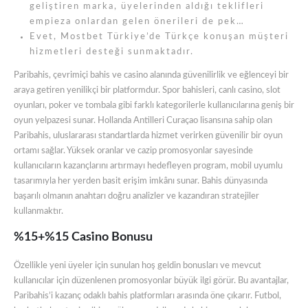
geliştiren marka, üyelerinden aldığı teklifleri
empieza onlardan gelen önerileri de pek…
Evet, Mostbet Türkiye’de Türkçe konuşan müşteri
hizmetleri desteği sunmaktadır.
Paribahis, çevrimiçi bahis ve casino alanında güvenilirlik ve eğlenceyi bir
araya getiren yenilikçi bir platformdur. Spor bahisleri, canlı casino, slot
oyunları, poker ve tombala gibi farklı kategorilerle kullanıcılarına geniş bir
oyun yelpazesi sunar. Hollanda Antilleri Curaçao lisansına sahip olan
Paribahis, uluslararası standartlarda hizmet verirken güvenilir bir oyun
ortamı sağlar. Yüksek oranlar ve cazip promosyonlar sayesinde
kullanıcıların kazançlarını artırmayı hedefleyen program, mobil uyumlu
tasarımıyla her yerden basit erişim imkânı sunar. Bahis dünyasında
başarılı olmanın anahtarı doğru analizler ve kazandıran stratejiler
kullanmaktır.
%15+%15 Casi̇no Bonusu
Özellikle yeni üyeler için sunulan hoş geldin bonusları ve mevcut
kullanıcılar için düzenlenen promosyonlar büyük ilgi görür. Bu avantajlar,
Paribahis’i kazanç odaklı bahis platformları arasında öne çıkarır. Futbol,