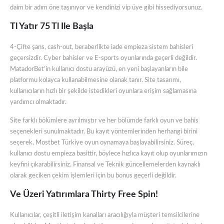
daim bir adım öne taşınıyor ve kendinizi vip üye gibi hissediyorsunuz.
Tl Yatır 75 Tl Ile Başla
4-Çifte şans, cash-out, beraberlikte iade empieza sistem bahisleri
geçersizdir. Cyber bahisler ve E-sports oyunlarında geçerli değildir.
MatadorBet’in kullanıcı dostu arayüzü, en yeni başlayanların bile
platformu kolayca kullanabilmesine olanak tanır. Site tasarımı,
kullanıcıların hızlı bir şekilde istedikleri oyunlara erişim sağlamasına
yardımcı olmaktadır.
Site farklı bölümlere ayrılmıştır ve her bölümde farklı oyun ve bahis
seçenekleri sunulmaktadır. Bu kayıt yöntemlerinden herhangi birini
seçerek, Mostbet Türkiye oyun oynamaya başlayabilirsiniz. Süreç,
kullanıcı dostu empieza basittir, böylece hızlıca kayıt olup oyunlarımızın
keyfini çıkarabilirsiniz. Finansal ve Teknik güncellemelerden kaynaklı
olarak geciken çekim işlemleri için bu bonus geçerli değildir.
Ve Üzeri Yatırımlara Thirty Free Spin!
Kullanıcılar, çeşitli iletişim kanalları aracılığıyla müşteri temsilcilerine