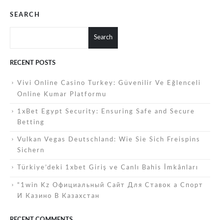
SEARCH
Search
RECENT POSTS
Vivi Online Casino Turkey: Güvenilir Ve Eğlenceli
Online Kumar Platformu
1xBet Egypt Security: Ensuring Safe and Secure
Betting
Vulkan Vegas Deutschland: Wie Sie Sich Freispins
Sichern
Türkiye’deki 1xbet Giriş ve Canlı Bahis İmkânları
“1win Kz Официальный Сайт Для Ставок а Спорт
И Казино В Казахстан
RECENT COMMENTS