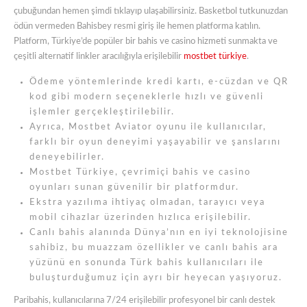
çubuğundan hemen şimdi tıklayıp ulaşabilirsiniz. Basketbol tutkunuzdan
ödün vermeden Bahisbey resmi giriş ile hemen platforma katılın.
Platform, Türkiye’de popüler bir bahis ve casino hizmeti sunmakta ve
çeşitli alternatif linkler aracılığıyla erişilebilir
mostbet türkiye
.
Ödeme yöntemlerinde kredi kartı, e-cüzdan ve QR
kod gibi modern seçeneklerle hızlı ve güvenli
işlemler gerçekleştirilebilir.
Ayrıca, Mostbet Aviator oyunu ile kullanıcılar,
farklı bir oyun deneyimi yaşayabilir ve şanslarını
deneyebilirler.
Mostbet Türkiye, çevrimiçi bahis ve casino
oyunları sunan güvenilir bir platformdur.
Ekstra yazılıma ihtiyaç olmadan, tarayıcı veya
mobil cihazlar üzerinden hızlıca erişilebilir.
Canlı bahis alanında Dünya’nın en iyi teknolojisine
sahibiz, bu muazzam özellikler ve canlı bahis ara
yüzünü en sonunda Türk bahis kullanıcıları ile
buluşturduğumuz için ayrı bir heyecan yaşıyoruz.
Paribahis, kullanıcılarına 7/24 erişilebilir profesyonel bir canlı destek