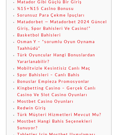
Matador Gibi Güçlü Bir Giriş
%15+%15 Casi̇no Bonusu
Sorunsuz Para Çekme İpuçları
Matadorbet — Matadorbet 2024 Güncel
Giriş, Spor Bahisleri Ve Casino!”
Basketbol Bahisleri
Osman Y – “sorumlu Oyun Oynama
Taahhüdü”
Türk Oyuncular Hangi Bonuslardan
Yararlanabilir?
Mobiltvizle Kesintisiz Canlı Maç
Spor Bahisleri – Canlı Bahis
Bonuslar Empieza Promosyonlar
Kingbetting Casino – Gerçek Canlı
Casino Ve Slot Casino Oyunları
Mostbet Casino Oyunları
Redwin Giriş
Türk Müşteri Hizmetleri Mevcut Mu?
Mostbet Hangi Bahis Seçenekleri
Sunuyor?
Tabletler Için Mostbet Uygulaması