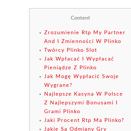
Content
Zrozumienie Rtp My Partner
And I Zmienności W Plinko
Twórcy Plinko Slot
Jak Wpłacać I Wypłacać
Pieniądze Z Plinko
Jak Mogę Wypłacić Swoje
Wygrane?
Najlepsze Kasyna W Polsce
Z Najlepszymi Bonusami I
Grami Plinko
Jaki Procent Rtp Ma Plinko?
Jakie Są Odmiany Gry