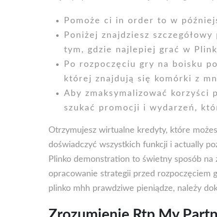
Pomoże ci in order to w późnie
Poniżej znajdziesz szczegółowy 
tym, gdzie najlepiej grać w Plin
Po rozpoczęciu gry na boisku po
której znajdują się komórki z m
Aby zmaksymalizować korzyści p
szukać promocji i wydarzeń, któr
Otrzymujesz wirtualne kredyty, które może
doświadczyć wszystkich funkcji i actually 
Plinko demonstration to świetny sposób na z
opracowanie strategii przed rozpoczęciem 
plinko mhh prawdziwe pieniądze, należy do
Zrozumienie Rtp My Partn