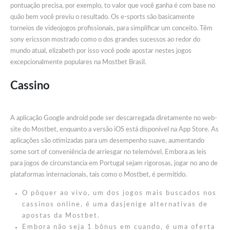
pontuação precisa, por exemplo, to valor que você ganha é com base no
quão bem você previu o resultado. Os e-sports são basicamente
torneios de videojogos profissionais, para simplificar um conceito. Têm
sony ericsson mostrado como o dos grandes sucessos ao redor do
mundo atual, elizabeth por isso você pode apostar nestes jogos
excepcionalmente populares na Mostbet Brasil.
Cassino
A aplicação Google android pode ser descarregada diretamente no web-
site do Mostbet, enquanto a versão iOS está disponível na App Store. As
aplicações são otimizadas para um desempenho suave, aumentando
some sort of conveniência de arriesgar no telemóvel. Embora as leis
para jogos de circunstancia em Portugal sejam rigorosas, jogar no ano de
plataformas internacionais, tais como o Mostbet, é permitido.
O pôquer ao vivo, um dos jogos mais buscados nos
cassinos online, é uma dasjenige alternativas de
apostas da Mostbet.
Embora não seja 1 bônus em cuando, é uma oferta