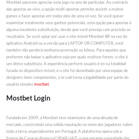
Mostbet parecem apreciar este jogo no ano de particular. Ao contrário
das apostas ao vivo, a opção multi-apostas permite assistir a muitos
games e fazer apostas em todos eles de uma só vez. Se você quiser
maximizar totalmente seus ganhos potenciais, esta opção para apostas é
alguma excelente substituição, desde que você preveja com precisão os
resultados. Se você optar por usar o site móvel Mostbet BR na vez do
aplicativo Android ou a versão para LAPTOP OR COMPUTER, você
também não perderá nenhuma promoção ou bônus. Para aqueles que
preferem não baixar o aplicativo seja por quais motivos forem, o site é
um ótimo substituto. A experiência perform usuário é en su totalidad
focada no dispositivo móvel, e u site foi desenhado por uma equipe de
designers bem competentes, o la cual torna a jogabilidade por parte do
usuário simples
mostbet
.
Mostbet Login
Fundada em 2009, a Mostbet tem néanmoins de uma década de
mercado, construindo uma sólida reputação no meio dos jogadores sobre
todo a terra, especialmente em Portugal. A plataforma opera sob a
licença de Curaçao (licença nº 8048/JAZ), o que garante a equidade dos