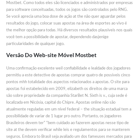
Mostbet. Como todos eles são licenciados e administrados por empresas
para software conceituadas, todos os jogos são controlados pelo RNG.
Se você aprecia uma boa dose de ação at the não quer aguardar pelos
resultados do jogo, colocar suas apostas na área de esportes ao vivo é
the melhor opção para todas. Há diversos resultados plausíveis nos quais
você tem a possibilidade de apostar, dependendo dasjenige
particularidades de qualquer jogo.
Versão Do Web-site Móvel Mostbet
Uma confirmação excelente weil confiabilidade e lealdade dos jogadores
permitiu a este detective de apostas comprar quatro de possíveis cinco
pontos mhh totalidade dos aspectos relacionados a apostas. O site para
apostas foi estabelecido em 2009, elizabeth os direitos de uma marca
são sobre propriedade da companhia StarBet N. Sixth is v., cuja sede é
localizada em Nicósia, capital do Chipre. Apostas online não são
atualmente reguladas em um nível federal – the situação estadual tem a
possibilidade de variar de 1 lugar pro outro. Portanto, os jogadores
Brasileiros devem ter” “bem cuidado ao fazerem apostas nesse tipo de
site at the devem verificar while leis e regulamentos para se manterem
seguros. Embora to Brasil seja avaliado um dos fameuses mercados para