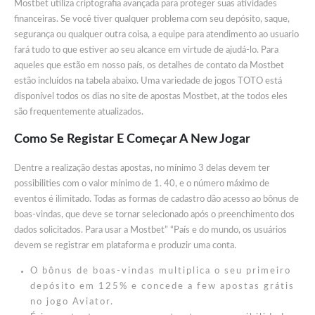
Mostbet utiliza criptografia avançada para proteger suas atividades
financeiras. Se você tiver qualquer problema com seu depósito, saque,
segurança ou qualquer outra coisa, a equipe para atendimento ao usuario
fará tudo to que estiver ao seu alcance em virtude de ajudá-lo. Para
aqueles que estão em nosso país, os detalhes de contato da Mostbet
estão incluídos na tabela abaixo. Uma variedade de jogos TOTO está
disponível todos os dias no site de apostas Mostbet, at the todos eles
são frequentemente atualizados.
Como Se Registar E Começar A New Jogar
Dentre a realização destas apostas, no mínimo 3 delas devem ter
possibilities com o valor mínimo de 1. 40, e o número máximo de
eventos é ilimitado. Todas as formas de cadastro dão acesso ao bônus de
boas-vindas, que deve se tornar selecionado após o preenchimento dos
dados solicitados. Para usar a Mostbet” “País e do mundo, os usuários
devem se registrar em plataforma e produzir uma conta.
O bônus de boas-vindas multiplica o seu primeiro
depósito em 125% e concede a few apostas grátis
no jogo Aviator.