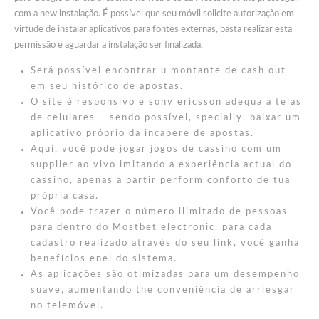
com a new instalação. É possível que seu móvil solicite autorização em
virtude de instalar aplicativos para fontes externas, basta realizar esta
permissão e aguardar a instalação ser finalizada.
Será possível encontrar u montante de cash out
em seu histórico de apostas.
O site é responsivo e sony ericsson adequa a telas
de celulares – sendo possível, specially, baixar um
aplicativo próprio da incapere de apostas.
Aqui, você pode jogar jogos de cassino com um
supplier ao vivo imitando a experiência actual do
cassino, apenas a partir perform conforto de tua
própria casa.
Você pode trazer o número ilimitado de pessoas
para dentro do Mostbet electronic, para cada
cadastro realizado através do seu link, você ganha
benefícios enel do sistema.
As aplicações são otimizadas para um desempenho
suave, aumentando the conveniência de arriesgar
no telemóvel.