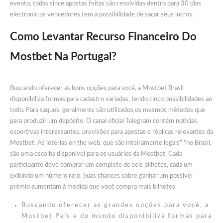
evento, todas since apostas feitas são resolvidas dentro para 30 dias
electronic os vencedores tem a possibilidade de sacar seus lucros.
Como Levantar Recurso Financeiro Do
Mostbet Na Portugal?
Buscando oferecer as bons opções para você, a Mostbet Brasil
disponibiliza formas para cadastro variadas, tendo cinco possibilidades ao
todo. Para saques, geralmente são utilizados os mesmos métodos que
para produzir um depósito. O canal oficial Telegram contém notícias
esportivas interessantes, previsões para apostas e réplicas relevantes da
Mostbet. As loterias on the web, que são inteiramente legais” “no Brasil,
são uma escolha disponível para os usuários da Mostbet. Cada
participante deve comprar um complete de seis bilhetes, cada um
exibindo um número raro. Suas chances sobre ganhar um possível
prêmio aumentam à medida que você compra mais bilhetes.
Buscando oferecer as grandes opções para você, a
Mostbet País e do mundo disponibiliza formas para