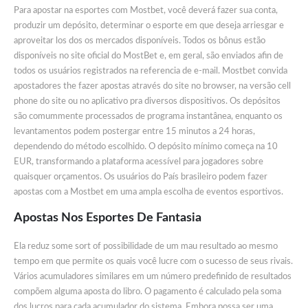
Para apostar na esportes com Mostbet, você deverá fazer sua conta,
produzir um depósito, determinar o esporte em que deseja arriesgar e
aproveitar los dos os mercados disponíveis. Todos os bônus estão
disponíveis no site oficial do MostBet e, em geral, são enviados afin de
todos os usuários registrados na referencia de e-mail. Mostbet convida
apostadores the fazer apostas através do site no browser, na versão cell
phone do site ou no aplicativo pra diversos dispositivos. Os depósitos
são comummente processados de programa instantânea, enquanto os
levantamentos podem postergar entre 15 minutos a 24 horas,
dependendo do método escolhido. O depósito mínimo começa na 10
EUR, transformando a plataforma acessível para jogadores sobre
quaisquer orçamentos. Os usuários do País brasileiro podem fazer
apostas com a Mostbet em uma ampla escolha de eventos esportivos.
Apostas Nos Esportes De Fantasia
Ela reduz some sort of possibilidade de um mau resultado ao mesmo
tempo em que permite os quais você lucre com o sucesso de seus rivais.
Vários acumuladores similares em um número predefinido de resultados
compõem alguma aposta do libro. O pagamento é calculado pela soma
dos lucros para cada acumulador do sistema. Embora possa ser uma