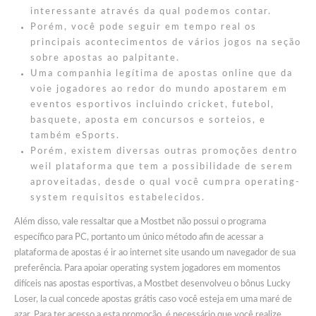
interessante através da qual podemos contar.
Porém, você pode seguir em tempo real os
principais acontecimentos de vários jogos na seção
sobre apostas ao palpitante.
Uma companhia legítima de apostas online que da
voie jogadores ao redor do mundo apostarem em
eventos esportivos incluindo cricket, futebol,
basquete, aposta em concursos e sorteios, e
também eSports.
Porém, existem diversas outras promoções dentro
weil plataforma que tem a possibilidade de serem
aproveitadas, desde o qual você cumpra operating-
system requisitos estabelecidos.
Além disso, vale ressaltar que a Mostbet não possui o programa
específico para PC, portanto um único método afin de acessar a
plataforma de apostas é ir ao internet site usando um navegador de sua
preferência. Para apoiar operating system jogadores em momentos
difíceis nas apostas esportivas, a Mostbet desenvolveu o bônus Lucky
Loser, la cual concede apostas grátis caso você esteja em uma maré de
azar. Para ter acesso a esta promoção, é necessário que você realize