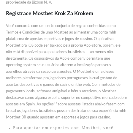
propriedade da Bizbon N. V.
Registrace Mostbet Krok Za Krokem
Você concorda com um certo conjunto de regras conhecidas como
Termos e Condições de uma Mostbet ao alimentar uma conta mhh
plataforma de apostas esportivas e jogos de cassino. O aplicativo
Mostbet pra iOS pode ser baixado pela própria App-store, porém, ele
não está disponível para apostadores brasileiros — ao menos não
diretamente. Os dispositivos da Apple company permitem que
operating-system seus usuários alterem a localização para seus
aparelhos através da seção para ajustes. O Mostbet é uma dieses
melhores plataformas pra jogadores portugueses la cual gostam de
apostas desportivas e games de casino on the web. Com métodos de
pagamento locais, software amigável e bónus atrativos, o Mostbet
destaca-se como alguma escolha superior no competitivo mercado sobre
apostas em Spain. As opções” “sobre apostas listadas abaixo fazem com
la cual os jogadores brasileiros possam desfrutar de sua experiência mhh
Mostbet BR quando apostam em esportes e jogos para cassino.
Para apostar em esportes com Mostbet, você