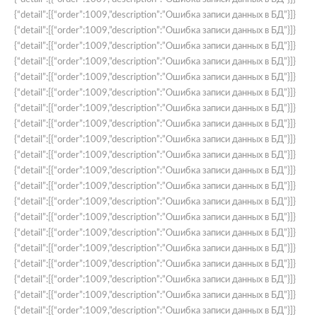
{“detail”:[{“order”:1009,”description”:”Ошибка записи данных в БД”}]}
{“detail”:[{“order”:1009,”description”:”Ошибка записи данных в БД”}]}
{“detail”:[{“order”:1009,”description”:”Ошибка записи данных в БД”}]}
{“detail”:[{“order”:1009,”description”:”Ошибка записи данных в БД”}]}
{“detail”:[{“order”:1009,”description”:”Ошибка записи данных в БД”}]}
{“detail”:[{“order”:1009,”description”:”Ошибка записи данных в БД”}]}
{“detail”:[{“order”:1009,”description”:”Ошибка записи данных в БД”}]}
{“detail”:[{“order”:1009,”description”:”Ошибка записи данных в БД”}]}
{“detail”:[{“order”:1009,”description”:”Ошибка записи данных в БД”}]}
{“detail”:[{“order”:1009,”description”:”Ошибка записи данных в БД”}]}
{“detail”:[{“order”:1009,”description”:”Ошибка записи данных в БД”}]}
{“detail”:[{“order”:1009,”description”:”Ошибка записи данных в БД”}]}
{“detail”:[{“order”:1009,”description”:”Ошибка записи данных в БД”}]}
{“detail”:[{“order”:1009,”description”:”Ошибка записи данных в БД”}]}
{“detail”:[{“order”:1009,”description”:”Ошибка записи данных в БД”}]}
{“detail”:[{“order”:1009,”description”:”Ошибка записи данных в БД”}]}
{“detail”:[{“order”:1009,”description”:”Ошибка записи данных в БД”}]}
{“detail”:[{“order”:1009,”description”:”Ошибка записи данных в БД”}]}
{“detail”:[{“order”:1009,”description”:”Ошибка записи данных в БД”}]}
{“detail”:[{“order”:1009,”description”:”Ошибка записи данных в БД”}]}