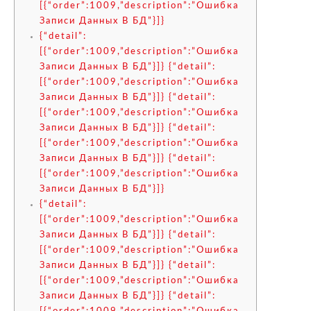
[{“order”:1009,”description”:”Ошибка
Записи Данных В БД”}]}
{“detail”:
[{“order”:1009,”description”:”Ошибка
Записи Данных В БД”}]} {“detail”:
[{“order”:1009,”description”:”Ошибка
Записи Данных В БД”}]} {“detail”:
[{“order”:1009,”description”:”Ошибка
Записи Данных В БД”}]} {“detail”:
[{“order”:1009,”description”:”Ошибка
Записи Данных В БД”}]} {“detail”:
[{“order”:1009,”description”:”Ошибка
Записи Данных В БД”}]}
{“detail”:
[{“order”:1009,”description”:”Ошибка
Записи Данных В БД”}]} {“detail”:
[{“order”:1009,”description”:”Ошибка
Записи Данных В БД”}]} {“detail”:
[{“order”:1009,”description”:”Ошибка
Записи Данных В БД”}]} {“detail”: