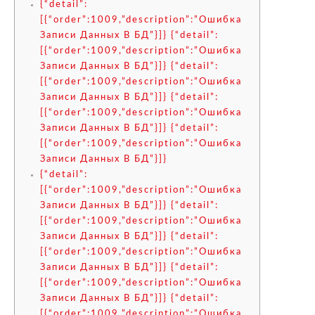
{“detail”:
[{“order”:1009,”description”:”Ошибка
Записи Данных В БД”}]} {“detail”:
[{“order”:1009,”description”:”Ошибка
Записи Данных В БД”}]} {“detail”:
[{“order”:1009,”description”:”Ошибка
Записи Данных В БД”}]} {“detail”:
[{“order”:1009,”description”:”Ошибка
Записи Данных В БД”}]} {“detail”:
[{“order”:1009,”description”:”Ошибка
Записи Данных В БД”}]}
{“detail”:
[{“order”:1009,”description”:”Ошибка
Записи Данных В БД”}]} {“detail”:
[{“order”:1009,”description”:”Ошибка
Записи Данных В БД”}]} {“detail”:
[{“order”:1009,”description”:”Ошибка
Записи Данных В БД”}]} {“detail”:
[{“order”:1009,”description”:”Ошибка
Записи Данных В БД”}]} {“detail”:
[{“order”:1009,”description”:”Ошибка