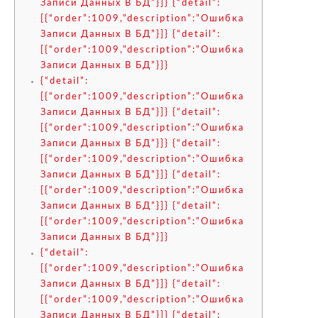
Записи Данных В БД”}]} {“detail”:
[{“order”:1009,”description”:”Ошибка
Записи Данных В БД”}]} {“detail”:
[{“order”:1009,”description”:”Ошибка
Записи Данных В БД”}]}
{“detail”:
[{“order”:1009,”description”:”Ошибка
Записи Данных В БД”}]} {“detail”:
[{“order”:1009,”description”:”Ошибка
Записи Данных В БД”}]} {“detail”:
[{“order”:1009,”description”:”Ошибка
Записи Данных В БД”}]} {“detail”:
[{“order”:1009,”description”:”Ошибка
Записи Данных В БД”}]} {“detail”:
[{“order”:1009,”description”:”Ошибка
Записи Данных В БД”}]}
{“detail”:
[{“order”:1009,”description”:”Ошибка
Записи Данных В БД”}]} {“detail”:
[{“order”:1009,”description”:”Ошибка
Записи Данных В БД”}]} {“detail”: