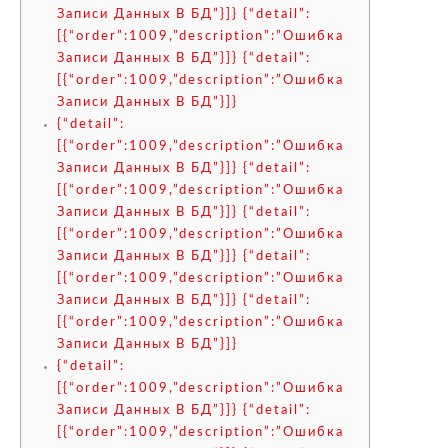
Записи Данных В БД”}]} {“detail”:
[{“order”:1009,”description”:”Ошибка
Записи Данных В БД”}]} {“detail”:
[{“order”:1009,”description”:”Ошибка
Записи Данных В БД”}]}
{“detail”:
[{“order”:1009,”description”:”Ошибка
Записи Данных В БД”}]} {“detail”:
[{“order”:1009,”description”:”Ошибка
Записи Данных В БД”}]} {“detail”:
[{“order”:1009,”description”:”Ошибка
Записи Данных В БД”}]} {“detail”:
[{“order”:1009,”description”:”Ошибка
Записи Данных В БД”}]} {“detail”:
[{“order”:1009,”description”:”Ошибка
Записи Данных В БД”}]}
{“detail”:
[{“order”:1009,”description”:”Ошибка
Записи Данных В БД”}]} {“detail”:
[{“order”:1009,”description”:”Ошибка