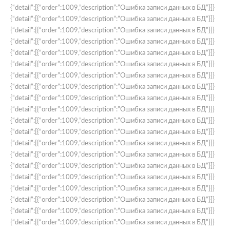
{“detail”:[{“order”:1009,”description”:”Ошибка записи данных в БД”}]}
{“detail”:[{“order”:1009,”description”:”Ошибка записи данных в БД”}]}
{“detail”:[{“order”:1009,”description”:”Ошибка записи данных в БД”}]}
{“detail”:[{“order”:1009,”description”:”Ошибка записи данных в БД”}]}
{“detail”:[{“order”:1009,”description”:”Ошибка записи данных в БД”}]}
{“detail”:[{“order”:1009,”description”:”Ошибка записи данных в БД”}]}
{“detail”:[{“order”:1009,”description”:”Ошибка записи данных в БД”}]}
{“detail”:[{“order”:1009,”description”:”Ошибка записи данных в БД”}]}
{“detail”:[{“order”:1009,”description”:”Ошибка записи данных в БД”}]}
{“detail”:[{“order”:1009,”description”:”Ошибка записи данных в БД”}]}
{“detail”:[{“order”:1009,”description”:”Ошибка записи данных в БД”}]}
{“detail”:[{“order”:1009,”description”:”Ошибка записи данных в БД”}]}
{“detail”:[{“order”:1009,”description”:”Ошибка записи данных в БД”}]}
{“detail”:[{“order”:1009,”description”:”Ошибка записи данных в БД”}]}
{“detail”:[{“order”:1009,”description”:”Ошибка записи данных в БД”}]}
{“detail”:[{“order”:1009,”description”:”Ошибка записи данных в БД”}]}
{“detail”:[{“order”:1009,”description”:”Ошибка записи данных в БД”}]}
{“detail”:[{“order”:1009,”description”:”Ошибка записи данных в БД”}]}
{“detail”:[{“order”:1009,”description”:”Ошибка записи данных в БД”}]}
{“detail”:[{“order”:1009,”description”:”Ошибка записи данных в БД”}]}