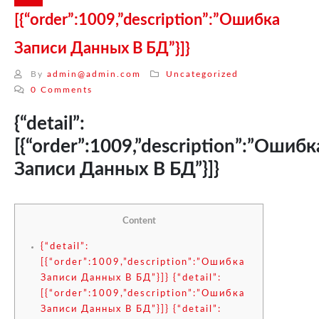
[{“order”:1009,”description”:”Ошибка
Записи Данных В БД”}]}
By
admin@admin.com
Uncategorized
0 Comments
{“detail”:
[{“order”:1009,”description”:”Ошибк
Записи Данных В БД”}]}
Content
{“detail”:
[{“order”:1009,”description”:”Ошибка
Записи Данных В БД”}]} {“detail”:
[{“order”:1009,”description”:”Ошибка
Записи Данных В БД”}]} {“detail”: