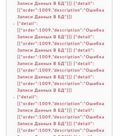
Записи Данных В БД”}]} {“detail”:
[{“order”:1009,”description”:”Ошибка
Записи Данных В БД”}]}
{“detail”:
[{“order”:1009,”description”:”Ошибка
Записи Данных В БД”}]} {“detail”:
[{“order”:1009,”description”:”Ошибка
Записи Данных В БД”}]} {“detail”:
[{“order”:1009,”description”:”Ошибка
Записи Данных В БД”}]} {“detail”:
[{“order”:1009,”description”:”Ошибка
Записи Данных В БД”}]} {“detail”:
[{“order”:1009,”description”:”Ошибка
Записи Данных В БД”}]}
{“detail”:
[{“order”:1009,”description”:”Ошибка
Записи Данных В БД”}]} {“detail”:
[{“order”:1009,”description”:”Ошибка
Записи Данных В БД”}]} {“detail”:
[{“order”:1009,”description”:”Ошибка