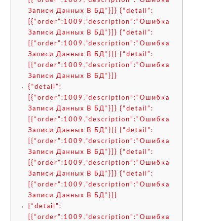
[{“order”:1009,”description”:”Ошибка
Записи Данных В БД”}]} {“detail”:
[{“order”:1009,”description”:”Ошибка
Записи Данных В БД”}]} {“detail”:
[{“order”:1009,”description”:”Ошибка
Записи Данных В БД”}]} {“detail”:
[{“order”:1009,”description”:”Ошибка
Записи Данных В БД”}]}
{“detail”:
[{“order”:1009,”description”:”Ошибка
Записи Данных В БД”}]} {“detail”:
[{“order”:1009,”description”:”Ошибка
Записи Данных В БД”}]} {“detail”:
[{“order”:1009,”description”:”Ошибка
Записи Данных В БД”}]} {“detail”:
[{“order”:1009,”description”:”Ошибка
Записи Данных В БД”}]} {“detail”:
[{“order”:1009,”description”:”Ошибка
Записи Данных В БД”}]}
{“detail”:
[{“order”:1009,”description”:”Ошибка