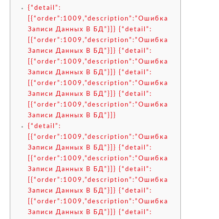
{“detail”:
[{“order”:1009,”description”:”Ошибка
Записи Данных В БД”}]} {“detail”:
[{“order”:1009,”description”:”Ошибка
Записи Данных В БД”}]} {“detail”:
[{“order”:1009,”description”:”Ошибка
Записи Данных В БД”}]} {“detail”:
[{“order”:1009,”description”:”Ошибка
Записи Данных В БД”}]} {“detail”:
[{“order”:1009,”description”:”Ошибка
Записи Данных В БД”}]}
{“detail”:
[{“order”:1009,”description”:”Ошибка
Записи Данных В БД”}]} {“detail”:
[{“order”:1009,”description”:”Ошибка
Записи Данных В БД”}]} {“detail”:
[{“order”:1009,”description”:”Ошибка
Записи Данных В БД”}]} {“detail”:
[{“order”:1009,”description”:”Ошибка
Записи Данных В БД”}]} {“detail”: