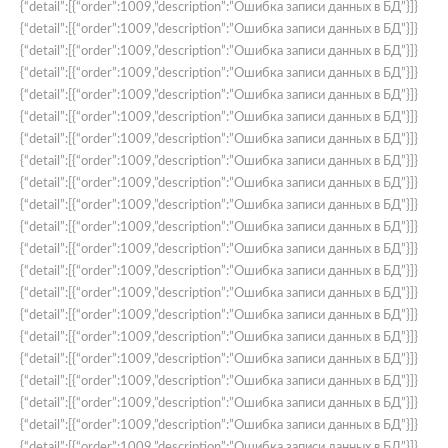
{“detail”:[{“order”:1009,”description”:”Ошибка записи данных в БД”}]}
{“detail”:[{“order”:1009,”description”:”Ошибка записи данных в БД”}]}
{“detail”:[{“order”:1009,”description”:”Ошибка записи данных в БД”}]}
{“detail”:[{“order”:1009,”description”:”Ошибка записи данных в БД”}]}
{“detail”:[{“order”:1009,”description”:”Ошибка записи данных в БД”}]}
{“detail”:[{“order”:1009,”description”:”Ошибка записи данных в БД”}]}
{“detail”:[{“order”:1009,”description”:”Ошибка записи данных в БД”}]}
{“detail”:[{“order”:1009,”description”:”Ошибка записи данных в БД”}]}
{“detail”:[{“order”:1009,”description”:”Ошибка записи данных в БД”}]}
{“detail”:[{“order”:1009,”description”:”Ошибка записи данных в БД”}]}
{“detail”:[{“order”:1009,”description”:”Ошибка записи данных в БД”}]}
{“detail”:[{“order”:1009,”description”:”Ошибка записи данных в БД”}]}
{“detail”:[{“order”:1009,”description”:”Ошибка записи данных в БД”}]}
{“detail”:[{“order”:1009,”description”:”Ошибка записи данных в БД”}]}
{“detail”:[{“order”:1009,”description”:”Ошибка записи данных в БД”}]}
{“detail”:[{“order”:1009,”description”:”Ошибка записи данных в БД”}]}
{“detail”:[{“order”:1009,”description”:”Ошибка записи данных в БД”}]}
{“detail”:[{“order”:1009,”description”:”Ошибка записи данных в БД”}]}
{“detail”:[{“order”:1009,”description”:”Ошибка записи данных в БД”}]}
{“detail”:[{“order”:1009,”description”:”Ошибка записи данных в БД”}]}
{“detail”:[{“order”:1009,”description”:”Ошибка записи данных в БД”}]}