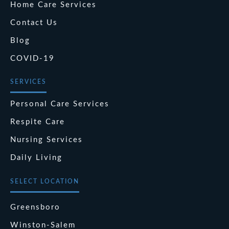
Home Care Services
Contact Us
Blog
COVID-19
SERVICES
Personal Care Services
Respite Care
Nursing Services
Daily Living
SELECT LOCATION
Greensboro
Winston-Salem