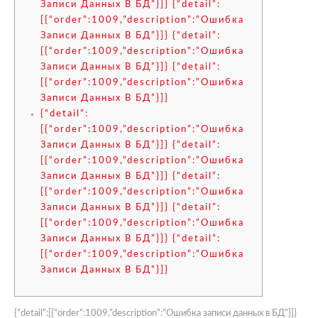
Записи Данных В БД”}]} {“detail”:
[{“order”:1009,”description”:”Ошибка
Записи Данных В БД”}]} {“detail”:
[{“order”:1009,”description”:”Ошибка
Записи Данных В БД”}]} {“detail”:
[{“order”:1009,”description”:”Ошибка
Записи Данных В БД”}]}
{“detail”:
[{“order”:1009,”description”:”Ошибка
Записи Данных В БД”}]} {“detail”:
[{“order”:1009,”description”:”Ошибка
Записи Данных В БД”}]} {“detail”:
[{“order”:1009,”description”:”Ошибка
Записи Данных В БД”}]} {“detail”:
[{“order”:1009,”description”:”Ошибка
Записи Данных В БД”}]} {“detail”:
[{“order”:1009,”description”:”Ошибка
Записи Данных В БД”}]}
{“detail”:[{“order”:1009,”description”:”Ошибка записи данных в БД”}]}