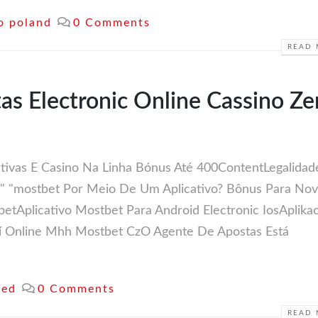
o poland
0 Comments
READ 
as Electronic Online Cassino Ze
ivas E Casino Na Linha Bónus Até 400ContentLegalidad
n" "mostbet Por Meio De Um Aplicativo? Bônus Para No
etAplicativo Mostbet Para Android Electronic IosAplika
í Online Mhh Mostbet CzO Agente De Apostas Está
zed
0 Comments
READ 