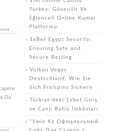
Vivi Online Casino
Turkey: Güvenilir Ve
Eğlenceli Online Kumar
Platformu
MORE...
1xBet Egypt Security:
Ensuring Safe and
Secure Betting
Vulkan Vegas
Deutschland: Wie Sie
Sich Freispins Sichern
ncapere
os Da
Türkiye’deki 1xbet Giriş
ve Canlı Bahis İmkânları
“1win Kz Официальный
Сайт Для Ставок а
MORE...