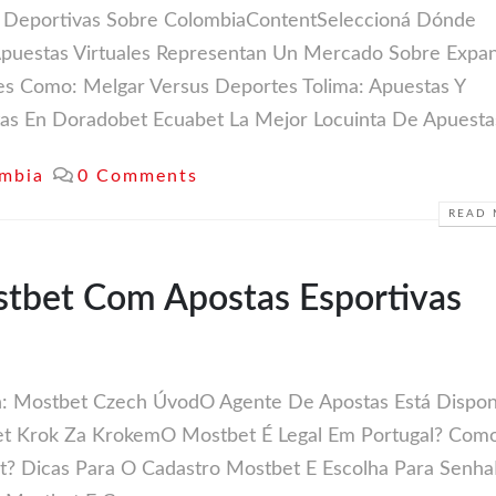
 Deportivas Sobre ColombiaContentSeleccioná Dónde
Apuestas Virtuales Representan Un Mercado Sobre Expa
es Como: Melgar Versus Deportes Tolima: Apuestas Y
s En Doradobet Ecuabet La Mejor Locuinta De Apuestas
ombia
0 Comments
READ 
tbet Com Apostas Esportivas
n: Mostbet Czech ÚvodO Agente De Apostas Está Dispon
bet Krok Za KrokemO Mostbet É Legal Em Portugal? Com
? Dicas Para O Cadastro Mostbet E Escolha Para Senha