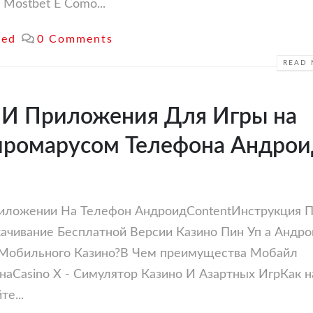
 Mostbet E Como...
zed
0 Comments
READ 
 И Приложения Для Игры на
иромарусом Телефона Андрои
риложении На Телефон АндроидContentИнструкция 
ачивание Бесплатной Версии Казино Пин Уп а Андр
 Мобильного Казино?В Чем преимущества Мобайл
аCasino X - Симулятор Казино И Азартных ИгрКак н
е...