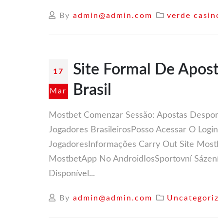
By
admin@admin.com
verde casin
Site Formal De Apost
17
Brasil
Mar
Mostbet Comenzar Sessão: Apostas Desport
Jogadores BrasileirosPosso Acessar O Logi
JogadoresInformações Carry Out Site Mostb
MostbetApp No AndroidIosSportovní Sázen
Disponível...
By
admin@admin.com
Uncategori