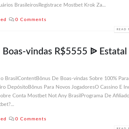
ários BrasileirosRegistrace Mostbet Krok Za...
zed
0 Comments
READ 
 Boas-vindas R$5555 ᐉ Estatal
s No BrasilContentBônus De Boas-vindas Sobre 100% Para
meiro DepósitoBônus Para Novos JogadoresO Cassino E I
Sobre Conta Mostbet Not Any BrasilPrograma De Afiliad
et?...
zed
0 Comments
READ 