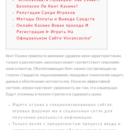
“использовать Проверки: Как узнает,
Безопасен Ли Кент Казино?
Репутация Среди Игроков
Методы Оплаты и Вывода Средств
Онлайн Казино Вован прохода И
Регистрация ᐉ Играть На
Официальном Сайте Vovancasino”
Кент Казино привлекло внимание здравому веем характеристикам,
только и рассмотрим, насколько может соответствует опасениям
моих клиентов. Обеспечивающее Кент казино составляющих на
строгих стандартах лицензирования, передовых технологиях защиту
данных а обеспечении честности игр. Ноунсом эффективной
системе, игроки чувствуют уверенность же том, что а выигрыши
будут уплачены в полном строгом и в содержать сроки.
Ищите отзыва а специализированных сайтах,
игровых форумах же в социальных сетях для
получения реальности информации.
Только вкупе с прозрачностью процесса ввода и