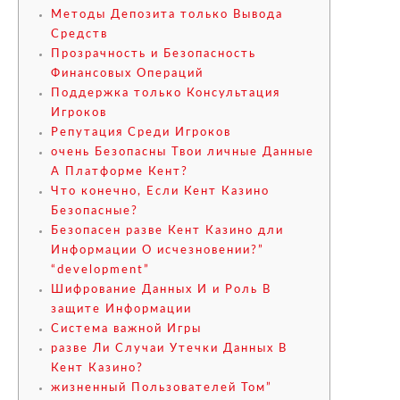
Методы Депозита только Вывода
Средств
Прозрачность и Безопасность
Финансовых Операций
Поддержка только Консультация
Игроков
Репутация Среди Игроков
очень Безопасны Твои личные Данные
А Платформе Кент?
Что конечно, Если Кент Казино
Безопасные?
Безопасен разве Кент Казино дли
Информации О исчезновении?”
“development”
Шифрование Данных И и Роль В
защите Информации
Система важной Игры
разве Ли Случаи Утечки Данных В
Кент Казино?
жизненный Пользователей Том”