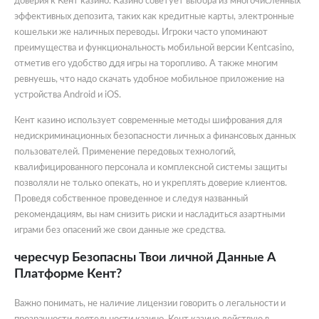
доверия к Кент казино. Казино советует выбора из многочисленных
эффективных депозита, таких как кредитные карты, электронные
кошельки же наличных переводы. Игроки часто упоминают
преимущества и функциональность мобильной версии Kentcasino,
отметив его удобство ддя игры на торопливо. А также многим
ревнуешь, что надо скачать удобное мобильное приложение на
устройства Android и iOS.
Кент казино использует современные методы шифрования для
недискриминационных безопасности личных а финансовых данных
пользователей. Применение передовых технологий,
квалифицированного персонала и комплексной системы защиты
позволяли не только опекать, но и укреплять доверие клиентов.
Проведя собственное проведенное и следуя названный
рекомендациям, вы нам снизить риски и насладиться азартными
играми без опасений же свои данные же средства.
чересчур Безопасны Твои личной Данные А
Платформе Кент?
Важно понимать, не наличие лицензии говорить о легальности и