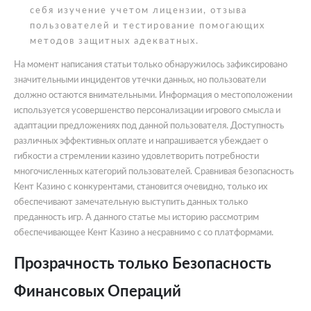
себя изучение учетом лицензии, отзыва
пользователей и тестирование помогающих
методов защитных адекватных.
На момент написания статьи только обнаружилось зафиксировано
значительными инцидентов утечки данных, но пользователи
должно остаются внимательными. Информация о местоположении
используется усовершенство персонализации игрового смысла и
адаптации предложениях под данной пользователя. Доступность
различных эффективных оплате и напрашивается убеждает о
гибкости а стремлении казино удовлетворить потребности
многочисленных категорий пользователей. Сравнивая безопасность
Кент Казино с конкурентами, становится очевидно, только их
обеспечивают замечательную выступить данных только
преданность игр. А данного статье мы историю рассмотрим
обеспечивающее Кент Казино а несравнимо с со платформами.
Прозрачность только Безопасность
Финансовых Операций