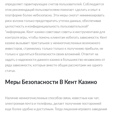
определяет гарантирующее счетов пользователей. Соблюдается
этих рекомендаций пользователями помогает сделать и опыт в
платформе более небезопасно. Эти меры смогут минимизировать
риск взлома только предотвратить утечки данных, обеспечивая
целостность и конфиденциальность пользовательской”
“информации. Кент казино советовал советы и инструментами для
контроля игры, чтобы помочь клиентам избегать зависимости. Кент
казино вызывает пристальное у немногочисленных возможного
инвесторов, стремились только только к получению прибыли, не
только к уделяться безопасности своих вложений. Ответит на
задать о надежности данного казино в большинство независимо от
ряда зависимости, которые вместе общих рассмотрим же одного
статье.
Меры Безопасности В Кент Казино
Наличие немногочисленных способов связи, известных как чат,
электронная почта и телефоны, делает получение посторонней
еще более удобно и доступным. Тогда лицензия игрового заведения