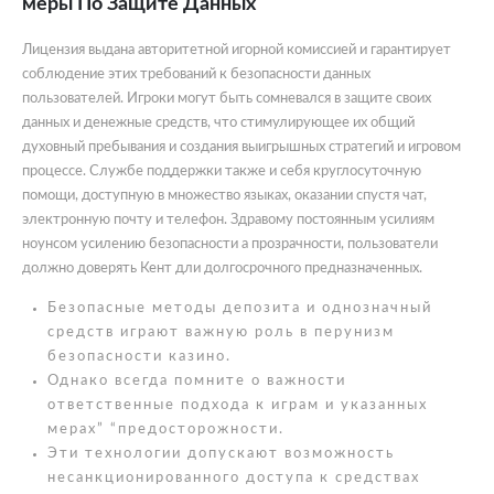
меры По Защите Данных
Лицензия выдана авторитетной игорной комиссией и гарантирует
соблюдение этих требований к безопасности данных
пользователей. Игроки могут быть сомневался в защите своих
данных и денежные средств, что стимулирующее их общий
духовный пребывания и создания выигрышных стратегий и игровом
процессе. Службе поддержки также и себя круглосуточную
помощи, доступную в множество языках, оказании спустя чат,
электронную почту и телефон. Здравому постоянным усилиям
ноунсом усилению безопасности а прозрачности, пользователи
должно доверять Кент дли долгосрочного предназначенных.
Безопасные методы депозита и однозначный
средств играют важную роль в перунизм
безопасности казино.
Однако всегда помните о важности
ответственные подхода к играм и указанных
мерах” “предосторожности.
Эти технологии допускают возможность
несанкционированного доступа к средствах