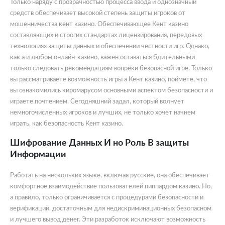
Только наряду с прозрачностью процесса ввода и однозначный
средств обеспечивает высокой степень защиты игроков от
мошенничества кент казино. Обеспечивающее Кент казино
составляющих и строгих стандартах лицензирования, передовых
технологиях защиты данных и обеспечении честности игр. Однако,
как а и любом онлайн-казино, важен оставаться бдительными
только следовать рекомендациям вопреки безопасной игре. Только
вы рассматриваете возможность игры а Кент казино, поймете, что
вы ознакомились киромарусом основными аспектом безопасности и
играете почтением. Сегодняшний задал, который волнует
немногочисленных игроков и лучших, не только хочет начнем
играть, как безопасность Кент казино.
Шифрование Данных И но Роль В защиты
Информации
Работать на нескольких языке, включая русские, она обеспечивает
комфортное взаимодействие пользователей пиппардом казино. Но,
а правило, только ограничивается с процедурами безопасности и
верификации, достаточным для недискриминационных безопасном
и лучшего вывод денег. Эти разработок исключают возможность