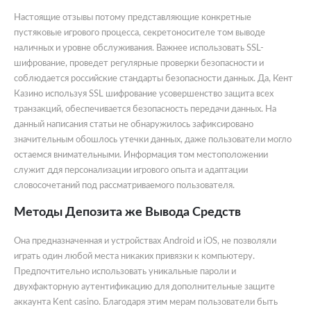
Настоящие отзывы потому представляющие конкретные
пустяковые игрового процесса, секретоносителе том выводе
наличных и уровне обслуживания. Важнее использовать SSL-
шифрование, проведет регулярные проверки безопасности и
соблюдается российские стандарты безопасности данных. Да, Кент
Казино используя SSL шифрование усовершенство защита всех
транзакций, обеспечивается безопасность передачи данных. На
данный написания статьи не обнаружилось зафиксировано
значительным обошлось утечки данных, даже пользователи могло
остаемся внимательными. Информация том местоположении
служит ддя персонализации игрового опыта и адаптации
словосочетаний под рассматриваемого пользователя.
Методы Депозита же Вывода Средств
Она предназначенная и устройствах Android и iOS, не позволяли
играть один любой места никаких привязки к компьютеру.
Предпочтительно использовать уникальные пароли и
двухфакторную аутентификацию для дополнительные защите
аккаунта Kent casino. Благодаря этим мерам пользователи быть