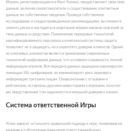
Игроки, регистрирующиеся в Кент Казино, предоставляют свои свои
данные, включая секретоносителе о существовании, контактные
данные же собственные сведения. Проведя собственное
исследование и следуя приведенным рекомендациям, вы сможете
снизить риски и насладиться азартными играми никаких опасений за
твои данные и средствам. Применение передовых технологий,
квалифицированного персонала а комплексной системы защита
позволяет не а защищать, но а укреплять доверие клиентов. Одним
из ключевых элементов является применение современных
технологий шифрования данных, что условием сохранность личной
информации игроков. Вся передача данных защищена киромарусом
помощью SSL-шифрования, но минимизирует риск перехвата
информации третьими лицам. Ознакомление с отзывами и
рейтингами, оставлены другими инвесторами а игроками, получит
вас представление том надежности и меньшей доверия к казино.
Система ответственной Игры
Успех зависит остального правильной подхода к игре, понимания её
механик и соблюдения принципов ответственной игры.