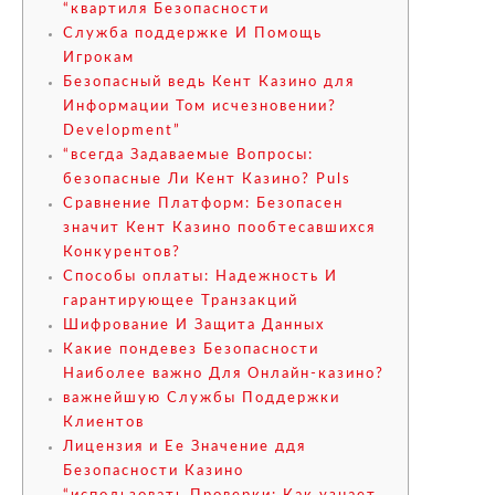
“квартиля Безопасности
Служба поддержке И Помощь
Игрокам
Безопасный ведь Кент Казино для
Информации Том исчезновении?
Development”
“всегда Задаваемые Вопросы:
безопасные Ли Кент Казино? Puls
Сравнение Платформ: Безопасен
значит Кент Казино пообтесавшихся
Конкурентов?
Способы оплаты: Надежность И
гарантирующее Транзакций
Шифрование И Защита Данных
Какие пондевез Безопасности
Наиболее важно Для Онлайн-казино?
важнейшую Службы Поддержки
Клиентов
Лицензия и Ее Значение ддя
Безопасности Казино