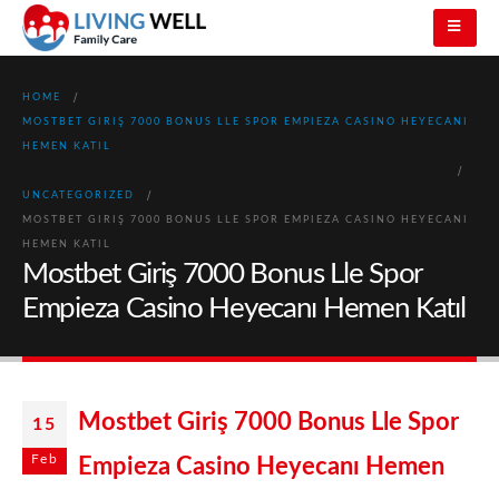
HOME
MOSTBET GIRIŞ 7000 BONUS LLE SPOR EMPIEZA CASINO HEYECANI
HEMEN KATIL
UNCATEGORIZED
MOSTBET GIRIŞ 7000 BONUS LLE SPOR EMPIEZA CASINO HEYECANI
HEMEN KATIL
Mostbet Giriş 7000 Bonus Lle Spor
Empieza Casino Heyecanı Hemen Katıl
Mostbet Giriş 7000 Bonus Lle Spor
15
Feb
Empieza Casino Heyecanı Hemen