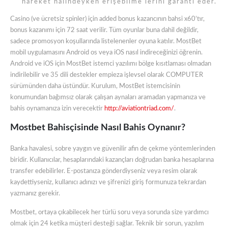
hareket halindeyken erişebilme lerini garanti eder.
Casino (ve ücretsiz spinler) için added bonus kazancının bahsi x60’tır,
bonus kazanımı için 72 saat verilir. Tüm oyunlar buna dahil değildir,
sadece promosyon koşullarında listelenenler oyuna katılır. MostBet
mobil uygulamasını Android os veya iOS nasıl indireceğinizi öğrenin.
Android ve iOS için MostBet istemci yazılımı bölge kısıtlaması olmadan
indirilebilir ve 35 dili destekler empieza işlevsel olarak COMPUTER
sürümünden daha üstündür. Kurulum, MostBet istemcisinin
konumundan bağımsız olarak çalışan aynaları aramadan yapmanıza ve
bahis oynamanıza izin verecektir
http://aviationtriad.com/
.
Mostbet Bahisçisinde Nasıl Bahis Oynanır?
Banka havalesi, sobre yaygın ve güvenilir afin de çekme yöntemlerinden
biridir. Kullanıcılar, hesaplarındaki kazançları doğrudan banka hesaplarına
transfer edebilirler. E-postanıza gönderdiyseniz veya resim olarak
kaydettiyseniz, kullanıcı adınızı ve şifrenizi giriş formunuza tekrardan
yazmanız gerekir.
Mostbet, ortaya çıkabilecek her türlü soru veya sorunda size yardımcı
olmak için 24 ketika müşteri desteği sağlar. Teknik bir sorun, yazılım