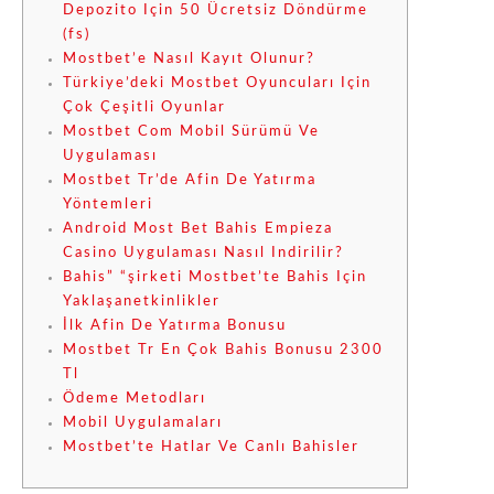
Depozito Için 50 Ücretsiz Döndürme
(fs)
Mostbet’e Nasıl Kayıt Olunur?
Türkiye’deki Mostbet Oyuncuları Için
Çok Çeşitli Oyunlar
Mostbet Com Mobil Sürümü Ve
Uygulaması
Mostbet Tr’de Afin De Yatırma
Yöntemleri
Android Most Bet Bahis Empieza
Casino Uygulaması Nasıl Indirilir?
Bahis” “şirketi Mostbet’te Bahis Için
Yaklaşanetkinlikler
İlk Afin De Yatırma Bonusu
Mostbet Tr En Çok Bahis Bonusu 2300
Tl
Ödeme Metodları
Mobil Uygulamaları
Mostbet’te Hatlar Ve Canlı Bahisler