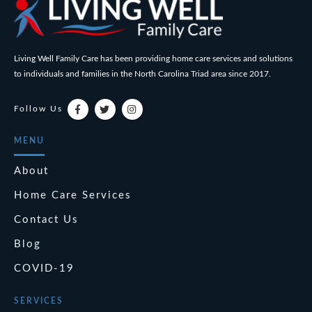
Living Well Family Care has been providing home care services and solutions
to individuals and families in the North Carolina Triad area since 2017.
Follow Us
MENU
About
Home Care Services
Contact Us
Blog
COVID-19
SERVICES