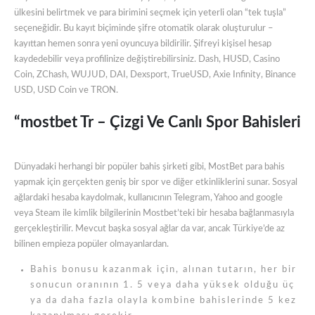
ülkesini belirtmek ve para birimini seçmek için yeterli olan “tek tuşla”
seçeneğidir. Bu kayıt biçiminde şifre otomatik olarak oluşturulur –
kayıttan hemen sonra yeni oyuncuya bildirilir. Şifreyi kişisel hesap
kaydedebilir veya profilinize değiştirebilirsiniz. Dash, HUSD, Casino
Coin, ZChash, WUJUD, DAI, Dexsport, TrueUSD, Axie Infinity, Binance
USD, USD Coin ve TRON.
“mostbet Tr – Çizgi Ve Canlı Spor Bahisleri
Dünyadaki herhangi bir popüler bahis şirketi gibi, MostBet para bahis
yapmak için gerçekten geniş bir spor ve diğer etkinliklerini sunar. Sosyal
ağlardaki hesaba kaydolmak, kullanıcının Telegram, Yahoo and google
veya Steam ile kimlik bilgilerinin Mostbet’teki bir hesaba bağlanmasıyla
gerçekleştirilir. Mevcut başka sosyal ağlar da var, ancak Türkiye’de az
bilinen empieza popüler olmayanlardan.
Bahis bonusu kazanmak için, alınan tutarın, her bir
sonucun oranının 1. 5 veya daha yüksek olduğu üç
ya da daha fazla olayla kombine bahislerinde 5 kez