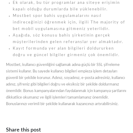
Ek olarak, bu tür programlar ana siteye erişimin
kapalı olduğu durumlarda bile yüklenebilir.
Mostbet spor bahis uygulamalarını nasıl
indireceğinizi öğrenmek için, ilgili The majority of
bet mobil uygulamasına gitmeniz yeterlidir.
Aşağıda, söz konusu bahis şirketinin gerçek
müşterilerinden gelen referanslar yer almaktadır.
Kayıt formunda yer alan bilgileri doldururken
doğru ve güncel bilgiler girmeniz çok önemlidir.
Mostbet, kullanıcı güvenliğini sağlamak adına güçlü bir SSL şifreleme
sistemi kullanır. Bu sayede kullanıcı bilgileri empieza işlem detayları
güvenli bir şekilde korunur. Adınız, soyadınız, e-posta adresiniz, kullanıcı
adınız, şifreniz gibi bilgileri doğru ve eksiksiz bir şekilde doldurmanız
önemlidir. Bonus kampanyalarından faydalanmak için kampanya şartlarını
dikkatlice okumanız ve ilgili işlemleri tamamlamanız önemlidir.
Bonuslarınızı verimli bir şekilde kullanarak kazancınızı artırabilirsiniz.
Share this post