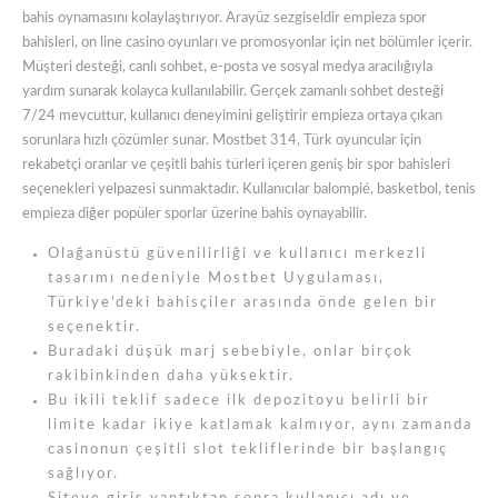
bahis oynamasını kolaylaştırıyor. Arayüz sezgiseldir empieza spor
bahisleri, on line casino oyunları ve promosyonlar için net bölümler içerir.
Müşteri desteği, canlı sohbet, e-posta ve sosyal medya aracılığıyla
yardım sunarak kolayca kullanılabilir. Gerçek zamanlı sohbet desteği
7/24 mevcuttur, kullanıcı deneyimini geliştirir empieza ortaya çıkan
sorunlara hızlı çözümler sunar. Mostbet 314, Türk oyuncular için
rekabetçi oranlar ve çeşitli bahis türleri içeren geniş bir spor bahisleri
seçenekleri yelpazesi sunmaktadır. Kullanıcılar balompié, basketbol, tenis
empieza diğer popüler sporlar üzerine bahis oynayabilir.
Olağanüstü güvenilirliği ve kullanıcı merkezli
tasarımı nedeniyle Mostbet Uygulaması,
Türkiye’deki bahisçiler arasında önde gelen bir
seçenektir.
Buradaki düşük marj sebebiyle, onlar birçok
rakibinkinden daha yüksektir.
Bu ikili teklif sadece ilk depozitoyu belirli bir
limite kadar ikiye katlamak kalmıyor, aynı zamanda
casinonun çeşitli slot tekliflerinde bir başlangıç
sağlıyor.