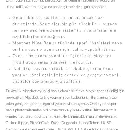
Ligi maçlarında. Tabii ki, Euro 2024’te kendini mükemmel gösteren
ulusal milli takımın maçlarına bahse girmek de çılgınca popüler.
Genellikle bir saatten az sürer, ancak bazı
durumlarda, ödemeler bir gün sürebilir – burada
her şey seçilen ödeme sisteminin çalışmalarının
özelliklerine de bağlıdır.
Mostbet Nice Bonus türünde spor” “bahisleri veya
on line casino oyunları için bahis yapabilirsiniz.
Evet, tüm promosyonlar müşterilere Mostbet
mobil uygulamasında weil mevcuttur.
İşbirlikçi başarı, ortaklara rekabetçi komisyon
yapıları, özelleştirilmiş destek ve gerçek zamanlı
analizler sağlanmasıyla sağlanır.
Bu özellik Mostbet oyun içi bahis olarak bilinir ve birçok spor etkinliği için
mevcuttur. Mostbet’te the woman spor tutkununun ilgi alanına hitap
eden geniş bir spor kategorisi yelpazesi sunuyoruz. Önde gelen spor
bahis platformlarından biri olmaktan ve yüksek kaliteli hizmetlerimiz
empieza kullanıcı dostu arayüzümüzle tanınmaktan gurur duyuyoruz.
Tether, Ripple, BitcoinCash, Dash, Dogecoin, Huobi Token, HUSD,
Gambling establishment Coin, TRON, WUJUD, Axie Infinity, Binance