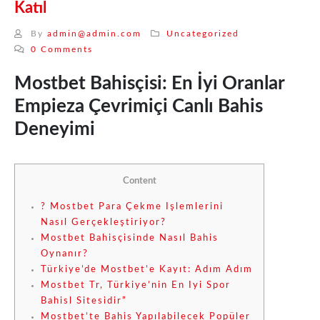
Katıl
By
admin@admin.com
Uncategorized
0 Comments
Mostbet Bahisçisi: En İyi Oranlar
Empieza Çevrimiçi Canlı Bahis
Deneyimi
Content
? Mostbet Para Çekme Işlemlerini
Nasıl Gerçekleştiriyor?
Mostbet Bahisçisinde Nasıl Bahis
Oynanır?
Türkiye’de Mostbet’e Kayıt: Adım Adım
Mostbet Tr, Türkiye’nin En Iyi Spor
Bahisl Sitesidir”
Mostbet’te Bahis Yapılabilecek Popüler