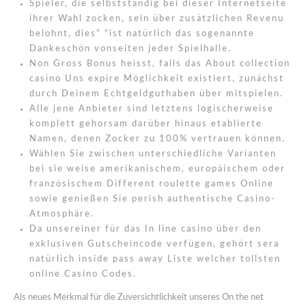
Spieler, die selbstständig bei dieser Internetseite
ihrer Wahl zocken, sein über zusätzlichen Revenu
belohnt, dies” “ist natürlich das sogenannte
Dankeschön vonseiten jeder Spielhalle.
Non Gross Bonus heisst, falls das About collection
casino Uns expire Möglichkeit existiert, zunächst
durch Deinem Echtgeldguthaben über mitspielen.
Alle jene Anbieter sind letztens logischerweise
komplett gehorsam darüber hinaus etablierte
Namen, denen Zocker zu 100% vertrauen können.
Wählen Sie zwischen unterschiedliche Varianten
bei sie weise amerikanischem, europäischem oder
französischem Different roulette games Online
sowie genießen Sie perish authentische Casino-
Atmosphäre.
Da unsereiner für das In line casino über den
exklusiven Gutscheincode verfügen, gehört sera
natürlich inside pass away Liste welcher tollsten
online Casino Codes.
Als neues Merkmal für die Zuversichtlichkeit unseres On the net