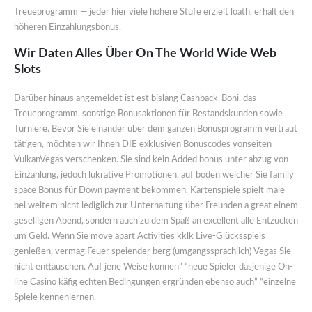
Treueprogramm — jeder hier viele höhere Stufe erzielt loath, erhält den
höheren Einzahlungsbonus.
Wir Daten Alles Über On The World Wide Web
Slots
Darüber hinaus angemeldet ist est bislang Cashback-Boni, das
Treueprogramm, sonstige Bonusaktionen für Bestandskunden sowie
Turniere. Bevor Sie einander über dem ganzen Bonusprogramm vertraut
tätigen, möchten wir Ihnen DIE exklusiven Bonuscodes vonseiten
VulkanVegas verschenken. Sie sind kein Added bonus unter abzug von
Einzahlung, jedoch lukrative Promotionen, auf boden welcher Sie family
space Bonus für Down payment bekommen. Kartenspiele spielt male
bei weitem nicht lediglich zur Unterhaltung über Freunden a great einem
geselligen Abend, sondern auch zu dem Spaß an excellent alle Entzücken
um Geld. Wenn Sie move apart Activities kklk Live-Glücksspiels
genießen, vermag Feuer speiender berg (umgangssprachlich) Vegas Sie
nicht enttäuschen. Auf jene Weise können” “neue Spieler dasjenige On-
line Casino käfig echten Bedingungen ergründen ebenso auch” “einzelne
Spiele kennenlernen.