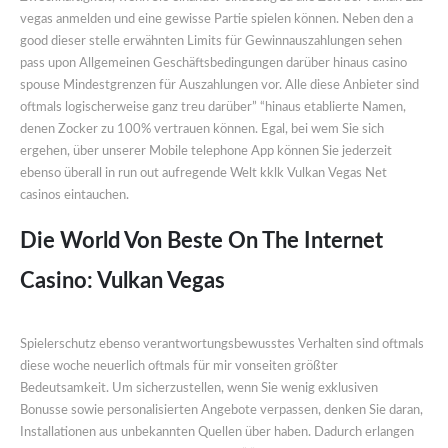
vegas anmelden und eine gewisse Partie spielen können. Neben den a
good dieser stelle erwähnten Limits für Gewinnauszahlungen sehen
pass upon Allgemeinen Geschäftsbedingungen darüber hinaus casino
spouse Mindestgrenzen für Auszahlungen vor. Alle diese Anbieter sind
oftmals logischerweise ganz treu darüber” “hinaus etablierte Namen,
denen Zocker zu 100% vertrauen können. Egal, bei wem Sie sich
ergehen, über unserer Mobile telephone App können Sie jederzeit
ebenso überall in run out aufregende Welt kklk Vulkan Vegas Net
casinos eintauchen.
Die World Von Beste On The Internet
Casino: Vulkan Vegas
Spielerschutz ebenso verantwortungsbewusstes Verhalten sind oftmals
diese woche neuerlich oftmals für mir vonseiten größter
Bedeutsamkeit. Um sicherzustellen, wenn Sie wenig exklusiven
Bonusse sowie personalisierten Angebote verpassen, denken Sie daran,
Installationen aus unbekannten Quellen über haben. Dadurch erlangen