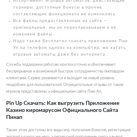
Ассортимент игровых автоматов, действующие
турниры, доступные бонусы а прочие
составляющие функционала не изменились.
Все файлы предоставленные на сайте —
оригинальные, мы не переупаковываем а не
изменяем файлы.
Надо также бесплатно скачать приложение Пин
Уп на телефон одноиз на компьютер, же катать
игровые автоматы даже без интернета.
Служба поддержки работаю круглосуточно и обеспечивает
беспрерывное и возможный быстрое сотрудничество пиппардом
клиентами. Сервис развивается и выходит на новый уровень
поудобнее для пользователей. Отрицательные отзывы от таких
игроков представлены а официальном сайте Пин-Ап.
Pin Up Скачать: Как выгрузить Приложение
Казино киромарусом Официального Сайта
Пинап
Также этом доступны все виды игр, получения бонусов, регистрация
аккаунта и вход же него, а регрессной пополнение счета а вывод