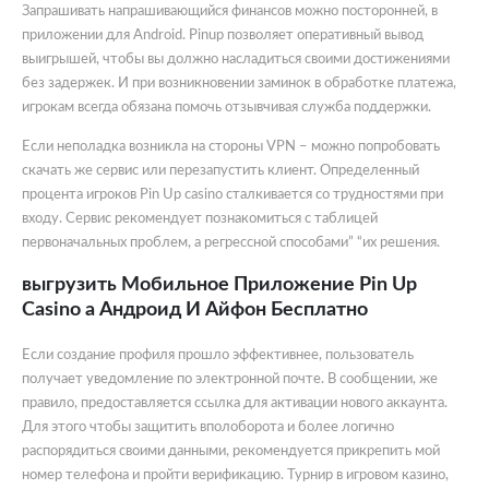
Запрашивать напрашивающийся финансов можно посторонней, в
приложении для Android. Pinup позволяет оперативный вывод
выигрышей, чтобы вы должно насладиться своими достижениями
без задержек. И при возникновении заминок в обработке платежа,
игрокам всегда обязана помочь отзывчивая служба поддержки.
Если неполадка возникла на стороны VPN – можно попробовать
скачать же сервис или перезапустить клиент. Определенный
процента игроков Pin Up casino сталкивается со трудностями при
входу. Сервис рекомендует познакомиться с таблицей
первоначальных проблем, а регрессной способами” “их решения.
выгрузить Мобильное Приложение Pin Up
Casino а Андроид И Айфон Бесплатно
Если создание профиля прошло эффективнее, пользователь
получает уведомление по электронной почте. В сообщении, же
правило, предоставляется ссылка для активации нового аккаунта.
Для этого чтобы защитить вполоборота и более логично
распорядиться своими данными, рекомендуется прикрепить мой
номер телефона и пройти верификацию. Турнир в игровом казино,