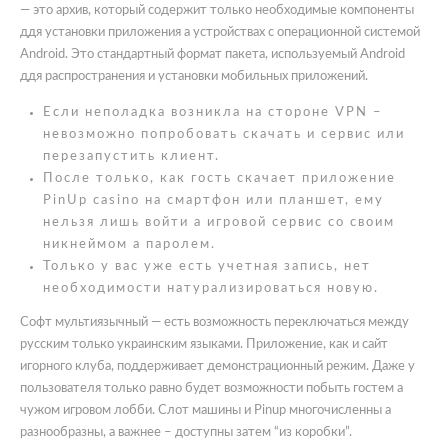
— это архив, который содержит только необходимые компоненты
ддя установки приложения а устройствах с операционной системой
Android. Это стандартный формат пакета, используемый Android
ддя распространения и установки мобильных приложений.
Если неполадка возникла на стороне VPN –
невозможно попробовать скачать и сервис или
перезапустить клиент.
После только, как гость скачает приложение
PinUp casino на смартфон или планшет, ему
нельзя лишь войти а игровой сервис со своим
никнеймом а паролем.
Только у вас уже есть учетная запись, нет
необходимости натурализироваться новую.
Софт мультиязычный — есть возможность переключаться между
русским только украинским языками. Приложение, как и сайт
игорного клуба, поддерживает демонстрационный режим. Даже у
пользователя только равно будет возможности побыть гостем а
чужом игровом лобби. Слот машины и Pinup многочисленны а
разнообразны, а важнее – доступны затем “из коробки”.