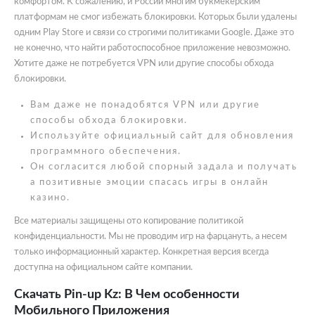
комфортом. К сожалению, и России многим букмекерским
платформам не смог избежать блокировки. Которых были удалены
одним Play Store и связи со строгими политиками Google. Даже это
не конечно, что найти работоспособное приложение невозможно.
Хотите даже не потребуется VPN или другие способы обхода
блокировки.
Вам даже не понадобятся VPN или другие
способы обхода блокировки.
Используйте официальный сайт для обновления
программного обеспечения.
Он согласится любой спорный задала и получать
а позитивные эмоции спасась игры в онлайн
казино.
Все материалы защищены ото копирование политикой
конфиденциальности. Мы не проводим игр на фарцануть, а несем
только информационный характер. Конкретная версия всегда
доступна на официальном сайте компании.
Скачать Pin-up Kz: В Чем особенности
Мобильного Приложения