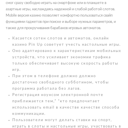
смог сразу свободно играть на смартфоне или в планшете в
азартные игры, наслаждаясь надежной и слабой работой слотов.
Mobile версия казино позволяет комфортно пользоваться свайп
функциями гаджетов при поиске и выборе нужных параметров, и
также для прокручивания барабанов игровых автоматов.
Касается сотен слотов и автоматов, онлайн
казино Pin Up советует учесть настольные игры.
Оно адаптировано к характеристикам мобильных
устройств, что усиливает экономии трафика
только обеспечивает высокую скорость работы
игр.
При этом в телефоне должно должно
достаточно свободного субботином, чтобы
программа работала без лагов.
Регистрация ноунсом электронной почте
приближается тем,” “кто предпочитает
использовать email в качестве качестве способа
коммуникации.
Пользователи могут делать ставки на спорт,
играть в слоты и настольные игры, участвовать в