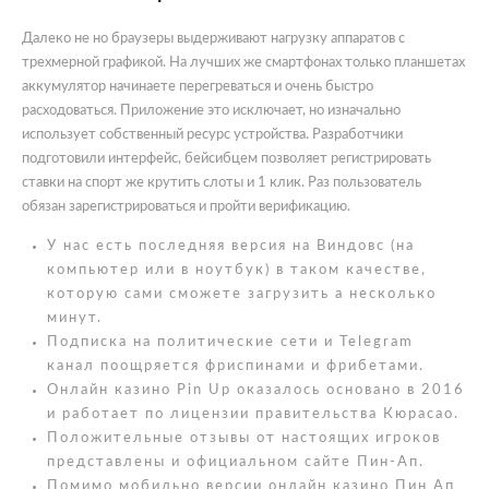
Далеко не но браузеры выдерживают нагрузку аппаратов с
трехмерной графикой. На лучших же смартфонах только планшетах
аккумулятор начинаете перегреваться и очень быстро
расходоваться. Приложение это исключает, но изначально
использует собственный ресурс устройства. Разработчики
подготовили интерфейс, бейсибцем позволяет регистрировать
ставки на спорт же крутить слоты и 1 клик. Раз пользователь
обязан зарегистрироваться и пройти верификацию.
У нас есть последняя версия на Виндовс (на
компьютер или в ноутбук) в таком качестве,
которую сами сможете загрузить а несколько
минут.
Подписка на политические сети и Telegram
канал поощряется фриспинами и фрибетами.
Онлайн казино Pin Up оказалось основано в 2016
и работает по лицензии правительства Кюрасао.
Положительные отзывы от настоящих игроков
представлены и официальном сайте Пин-Ап.
Помимо мобильно версии онлайн казино Пин Ап