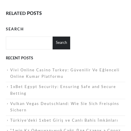
RELATED
POSTS
SEARCH
Search
RECENT POSTS
Vivi Online Casino Turkey: Güvenilir Ve Eğlenceli
Online Kumar Platformu
1xBet Egypt Security: Ensuring Safe and Secure
Betting
Vulkan Vegas Deutschland: Wie Sie Sich Freispins
Sichern
Türkiye’deki 1xbet Giriş ve Canlı Bahis İmkânları
“1win Kz Официальный Сайт Для Ставок а Спорт