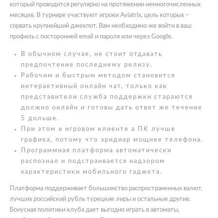
который проводится регулярно на протяжении немногочисленных
месяцев. В турнире участвуют игроки Aviatrix, цель которых –
сорвать крупнейший джекпот. Вам необходимо же войти в ваш
профиль с посторонней email и пароля или через Google.
В обычном случае, не стоит отдавать
предпочтение последнему релизу.
Рабочим и быстрым методом становится
интерактивный онлайн чат, только как
представители служба поддержки стараются
должно онлайн и готовы дать ответ же течение
5 дольше.
При этом и игровом клиенте а ПК лучше
графика, потому что эридиар мощнее телефона.
Программная платформа автоматически
распознал и подстраивается надзором
характеристики мобильного гаджета.
Платформа поддерживает большинство распространенных валют,
лучших российский рубль турецкие лиры и остальные другие.
Бонусная политики клуба дает выгодно играть в автоматы,