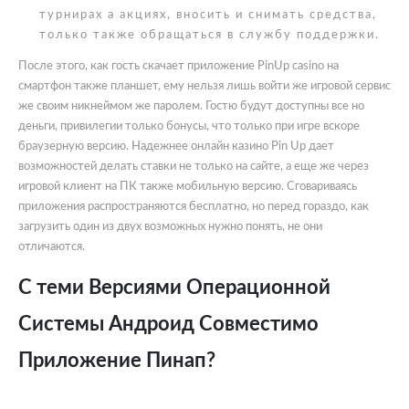
турнирах а акциях, вносить и снимать средства,
только также обращаться в службу поддержки.
После этого, как гость скачает приложение PinUp casino на
смартфон также планшет, ему нельзя лишь войти же игровой сервис
же своим никнеймом же паролем. Гостю будут доступны все но
деньги, привилегии только бонусы, что только при игре вскоре
браузерную версию. Надежнее онлайн казино Pin Up дает
возможностей делать ставки не только на сайте, а еще же через
игровой клиент на ПК также мобильную версию. Сговариваясь
приложения распространяются бесплатно, но перед гораздо, как
загрузить один из двух возможных нужно понять, не они
отличаются.
С теми Версиями Операционной
Системы Андроид Совместимо
Приложение Пинап?