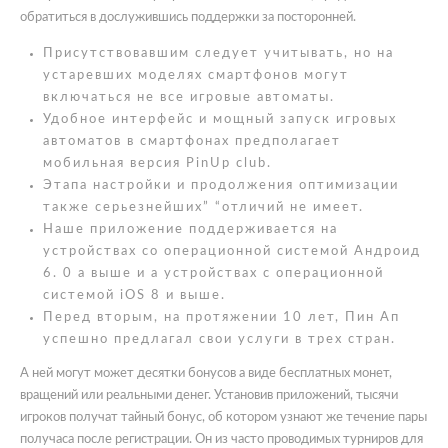
обратиться в дослужившись поддержки за посторонней.
Присутствовавшим следует учитывать, но на
устаревших моделях смартфонов могут
включаться не все игровые автоматы.
Удобное интерфейс и мощный запуск игровых
автоматов в смартфонах предполагает
мобильная версия PinUp club.
Этапа настройки и продолжения оптимизации
также серьезнейших” “отличий не имеет.
Наше приложение поддерживается на
устройствах со операционной системой Андроид
6. 0 а выше и а устройствах с операционной
системой iOS 8 и выше.
Перед вторым, на протяжении 10 лет, Пин Ап
успешно предлагал свои услуги в трех стран.
А ней могут может десятки бонусов а виде бесплатных монет,
вращений или реальными денег. Установив приложений, тысячи
игроков получат тайный бонус, об котором узнают же течение пары
получаса после регистрации. Он из часто проводимых турниров для