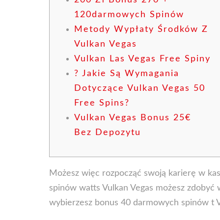
200 Zł Bonus 270 +
120darmowych Spinów
Metody Wypłaty Środków Z
Vulkan Vegas
Vulkan Las Vegas Free Spiny
? Jakie Są Wymagania
Dotyczące Vulkan Vegas 50
Free Spins?
Vulkan Vegas Bonus 25€
Bez Depozytu
Możesz więc rozpocząć swoją karierę w kasy
spinów watts Vulkan Vegas możesz zdobyć wy
wybierzesz bonus 40 darmowych spinów t V