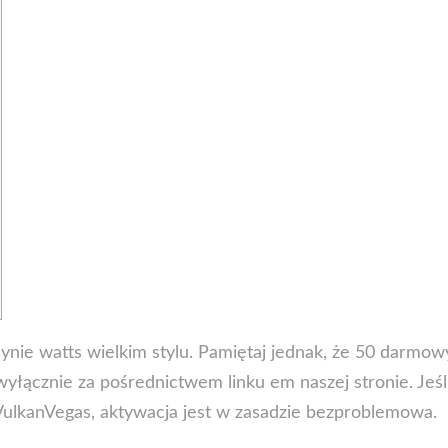
nie watts wielkim stylu. Pamiętaj jednak, że 50 darmow
łącznie za pośrednictwem linku em naszej stronie. Jeśl
ulkanVegas, aktywacja jest w zasadzie bezproblemowa.