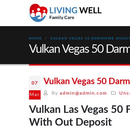
HOME
VULKAN VEGAS 50 DARMOWE ANNO
Vulkan Vegas 50 Dar
Vulkan Vegas 50 Dar
07
By
admin@admin.com
Unc
Mar
Vulkan Las Vegas 50 
With Out Deposit