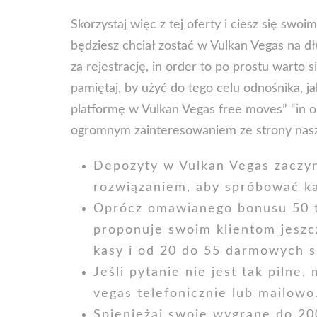
Skorzystaj więc z tej oferty i ciesz się sw
będziesz chciał zostać w Vulkan Vegas na d
za rejestrację, in order to po prostu warto 
pamiętaj, by użyć do tego celu odnośnika, j
platformę w Vulkan Vegas free moves” “in or
ogromnym zainteresowaniem ze strony nas
Depozyty w Vulkan Vegas zaczyn
rozwiązaniem, aby spróbować ka
Oprócz omawianego bonusu 50 to
proponuje swoim klientom jesz
kasy i od 20 do 55 darmowych s
Jeśli pytanie nie jest tak pilne
vegas telefonicznie lub mailowo
Spieniężaj swoje wygrane do 20