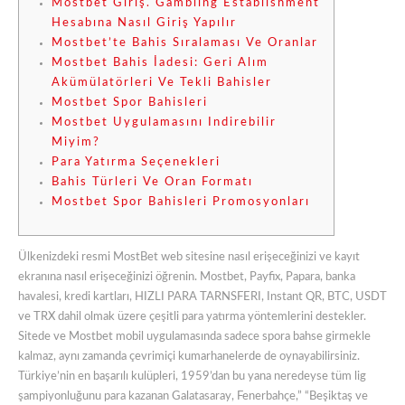
Mostbet Giriş⁚ Gambling Establishment
Hesabına Nasıl Giriş Yapılır
Mostbet’te Bahis Sıralaması Ve Oranlar
Mostbet Bahis İadesi: Geri Alım
Akümülatörleri Ve Tekli Bahisler
Mostbet Spor Bahisleri
Mostbet Uygulamasını Indirebilir
Miyim?
Para Yatırma Seçenekleri
Bahis Türleri Ve Oran Formatı
Mostbet Spor Bahisleri Promosyonları
Ülkenizdeki resmi MostBet web sitesine nasıl erişeceğinizi ve kayıt
ekranına nasıl erişeceğinizi öğrenin. Mostbet, Payfix, Papara, banka
havalesi, kredi kartları, HIZLI PARA TARNSFERI, Instant QR, BTC, USDT
ve TRX dahil olmak üzere çeşitli para yatırma yöntemlerini destekler.
Sitede ve Mostbet mobil uygulamasında sadece spora bahse girmekle
kalmaz, aynı zamanda çevrimiçi kumarhanelerde de oynayabilirsiniz.
Türkiye’nin en başarılı kulüpleri, 1959’dan bu yana neredeyse tüm lig
şampiyonluğunu para kazanan Galatasaray, Fenerbahçe,” “Beşiktaş ve