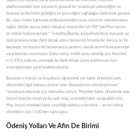
bilgilerinizi düzenli olarak güncellemeniz de önemlidir. Mostbet
platformundaki tüm işlemlerin güvenli bir modda gerçekleştiğini ve
finansal verilerinizin gizliliğini ve güvenliğini sağladığını belirtmek gerekir.
Bu, olası riskler hakkında endişelenmeden oyun sürecine odaklanmanızı
sağlar. Sitede ayrıca sobre talepkar müşteriler için VIP teklifleri içeren
bir bölüm bulunmaktadır.” “[newline]Bunlar, kişiselleştirilmiş bonuslar ve
özel promosyonlar dahil olmak üzere benzersiz fırsatlardır. Ayrıca, iyi bir
başlangıç sermayesi ile başlamanıza yardımcı olacak acemi bonuslarından
yararlanmayı unutmayın. Daha sonra, mobil oyun rahatlığı için Mostbet
tr’yi iOS’a indirme yeteneği de dahil olmak üzere platformun tüm
avantajlarından yararlanabileceksiniz.
Bonusların hüküm ve koşullarını öğrenmek için bahis şirketinin web
sitesindeki ilgili bölümü ziyaret edin. Bonuslarınızı etkinleştirmek”
“empieza kullanmak için talimatları izleyin. Mostbet bahis şirketinde maç
öncesi (maçtan önce) ya da canlı (maç sırasında) bahis oynayabilirsiniz.
Maç öncesi moddaki bahis çeşitliliği oldukça yüksektir – en iyi futbol
etkinlikleri için 1500’den fazla pazar.
Ödeniş Yolları Ve Afin De Birimi