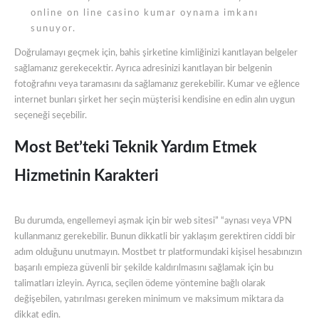
online on line casino kumar oynama imkanı
sunuyor.
Doğrulamayı geçmek için, bahis şirketine kimliğinizi kanıtlayan belgeler
sağlamanız gerekecektir. Ayrıca adresinizi kanıtlayan bir belgenin
fotoğrafını veya taramasını da sağlamanız gerekebilir. Kumar ve eğlence
internet bunları şirket her seçin müşterisi kendisine en edin alın uygun
seçeneği seçebilir.
Most Bet’teki Teknik Yardım Etmek
Hizmetinin Karakteri
Bu durumda, engellemeyi aşmak için bir web sitesi” “aynası veya VPN
kullanmanız gerekebilir. Bunun dikkatli bir yaklaşım gerektiren ciddi bir
adım olduğunu unutmayın. Mostbet tr platformundaki kişisel hesabınızın
başarılı empieza güvenli bir şekilde kaldırılmasını sağlamak için bu
talimatları izleyin. Ayrıca, seçilen ödeme yöntemine bağlı olarak
değişebilen, yatırılması gereken minimum ve maksimum miktara da
dikkat edin.