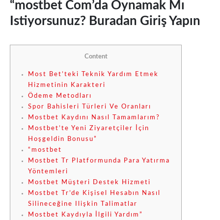
“mostbet Com’da Oynamak Mı
Istiyorsunuz? Buradan Giriş Yapın
Content
Most Bet’teki Teknik Yardım Etmek
Hizmetinin Karakteri
Ödeme Metodları
Spor Bahisleri Türleri Ve Oranları
Mostbet Kaydını Nasıl Tamamlarım?
Mostbet’te Yeni Ziyaretçiler İçin
Hoşgeldin Bonusu”
“mostbet
Mostbet Tr Platformunda Para Yatırma
Yöntemleri
Mostbet Müşteri Destek Hizmeti
Mostbet Tr’de Kişisel Hesabın Nasıl
Silineceğine Ilişkin Talimatlar
Mostbet Kaydıyla İlgili Yardım”