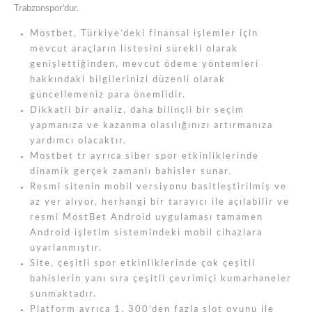
Trabzonspor’dur.
Mostbet, Türkiye’deki finansal işlemler için
mevcut araçların listesini sürekli olarak
genişlettiğinden, mevcut ödeme yöntemleri
hakkındaki bilgilerinizi düzenli olarak
güncellemeniz para önemlidir.
Dikkatli bir analiz, daha bilinçli bir seçim
yapmanıza ve kazanma olasılığınızı artırmanıza
yardımcı olacaktır.
Mostbet tr ayrıca siber spor etkinliklerinde
dinamik gerçek zamanlı bahisler sunar.
Resmi sitenin mobil versiyonu basitleştirilmiş ve
az yer alıyor, herhangi bir tarayıcı ile açılabilir ve
resmi MostBet Android uygulaması tamamen
Android işletim sistemindeki mobil cihazlara
uyarlanmıştır.
Site, çeşitli spor etkinliklerinde çok çeşitli
bahislerin yanı sıra çeşitli çevrimiçi kumarhaneler
sunmaktadır.
Platform ayrıca 1. 300’den fazla slot oyunu ile