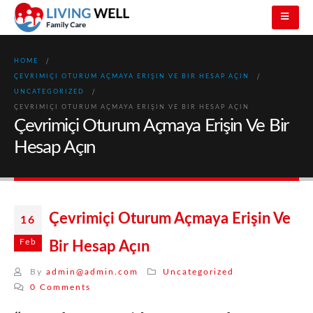
HOME
ÇEVRIMIÇI OTURUM AÇMAYA ERIŞIN VE BIR HESAP AÇIN
UNCATEGORIZED
ÇEVRIMIÇI OTURUM AÇMAYA ERIŞIN VE BIR HESAP AÇIN
Çevrimiçi Oturum Açmaya Erişin Ve Bir
Hesap Açın
Çevrimiçi Oturum Açmaya Erişin Ve
16
Feb
Bir Hesap Açın
By
admin@admin.com
Uncategorized
0 Comments