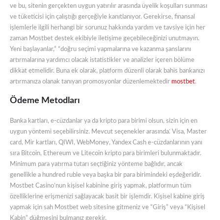
ve bu, sitenin gerçekten uygun yatırılır arasında üyelik koşulları sunması
ve tüketicisi için çalıştığı gerçeğiyle kanıtlanıyor. Gerekirse, finansal
işlemlerle ilgili herhangi bir sorunuz hakkında yardım ve tavsiye için her
zaman Mostbet destek ekibiyle iletişime geçebileceğinizi unutmayın.
Yeni başlayanlar,” “doğru seçimi yapmalarına ve kazanma şanslarını
artırmalarına yardımcı olacak istatistikler ve analizler içeren bölüme
dikkat etmelidir. Buna ek olarak, platform düzenli olarak bahis bankanızı
artırmanıza olanak tanıyan promosyonlar düzenlemektedir
mostbet
.
Ödeme Metodları
Banka kartları, e-cüzdanlar ya da kripto para birimi olsun, sizin için en
uygun yöntemi seçebilirsiniz. Mevcut seçenekler arasında⁚ Visa, Master
card, Mir kartları, QIWI, WebMoney, Yandex Cash e-cüzdanlarının yanı
sıra Bitcoin, Ethereum ve Litecoin kripto para birimleri bulunmaktadır.
Minimum para yatırma tutarı seçtiğiniz yönteme bağlıdır, ancak
genellikle a hundred ruble veya başka bir para birimindeki eşdeğeridir.
Mostbet Casino’nun kişisel kabinine giriş yapmak, platformun tüm
özelliklerine erişmenizi sağlayacak basit bir işlemdir. Kişisel kabine giriş
yapmak için sah Mostbet web sitesine gitmeniz ve “Giriş” veya “Kişisel
Kabin” düğmesini bulmanız gerekir.