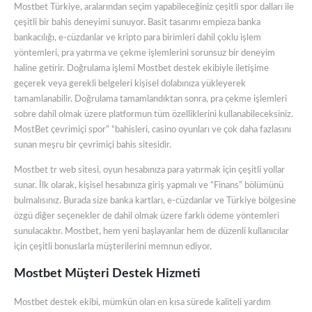
Mostbet Türkiye, aralarından seçim yapabileceğiniz çeşitli spor dalları ile
çeşitli bir bahis deneyimi sunuyor. Basit tasarımı empieza banka
bankacılığı, e-cüzdanlar ve kripto para birimleri dahil çoklu işlem
yöntemleri, pra yatırma ve çekme işlemlerini sorunsuz bir deneyim
haline getirir. Doğrulama işlemi Mostbet destek ekibiyle iletişime
geçerek veya gerekli belgeleri kişisel dolabınıza yükleyerek
tamamlanabilir. Doğrulama tamamlandıktan sonra, pra çekme işlemleri
sobre dahil olmak üzere platformun tüm özelliklerini kullanabileceksiniz.
MostBet çevrimiçi spor” “bahisleri, casino oyunları ve çok daha fazlasını
sunan meşru bir çevrimiçi bahis sitesidir.
Mostbet tr web sitesi, oyun hesabınıza para yatırmak için çeşitli yollar
sunar. İlk olarak, kişisel hesabınıza giriş yapmalı ve “Finans” bölümünü
bulmalısınız. Burada size banka kartları, e-cüzdanlar ve Türkiye bölgesine
özgü diğer seçenekler de dahil olmak üzere farklı ödeme yöntemleri
sunulacaktır. Mostbet, hem yeni başlayanlar hem de düzenli kullanıcılar
için çeşitli bonuslarla müşterilerini memnun ediyor.
Mostbet Müşteri Destek Hizmeti
Mostbet destek ekibi, mümkün olan en kısa sürede kaliteli yardım