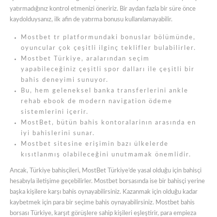
yatırmadığınız kontrol etmenizi öneririz. Bir aydan fazla bir süre önce
kaydolduysanız, ilk afin de yatırma bonusu kullanılamayabilir.
Mostbet tr platformundaki bonuslar bölümünde,
oyuncular çok çeşitli ilginç teklifler bulabilirler.
Mostbet Türkiye, aralarından seçim
yapabileceğiniz çeşitli spor dalları ile çeşitli bir
bahis deneyimi sunuyor.
Bu, hem geleneksel banka transferlerini ankle
rehab ebook de modern navigation ödeme
sistemlerini içerir.
MostBet, bütün bahis kontoralarinın arasında en
iyi bahislerini sunar.
Mostbet sitesine erişimin bazı ülkelerde
kısıtlanmış olabileceğini unutmamak önemlidir.
Ancak, Türkiye bahisçileri, MostBet Türkiye’de yasal olduğu için bahisçi
hesabıyla iletişime geçebilirler. Mostbet borsasında ise bir bahisçi yerine
başka kişilere karşı bahis oynayabilirsiniz. Kazanmak için olduğu kadar
kaybetmek için para bir seçime bahis oynayabilirsiniz. Mostbet bahis
borsası Türkiye, karşıt görüşlere sahip kişileri eşleştirir, para empieza