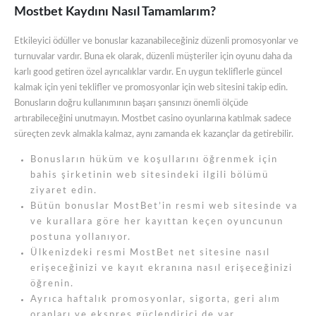
Mostbet Kaydını Nasıl Tamamlarım?
Etkileyici ödüller ve bonuslar kazanabileceğiniz düzenli promosyonlar ve
turnuvalar vardır. Buna ek olarak, düzenli müşteriler için oyunu daha da
karlı good getiren özel ayrıcalıklar vardır. En uygun tekliflerle güncel
kalmak için yeni teklifler ve promosyonlar için web sitesini takip edin.
Bonusların doğru kullanımının başarı şansınızı önemli ölçüde
artırabileceğini unutmayın. Mostbet casino oyunlarına katılmak sadece
süreçten zevk almakla kalmaz, aynı zamanda ek kazançlar da getirebilir.
Bonusların hüküm ve koşullarını öğrenmek için
bahis şirketinin web sitesindeki ilgili bölümü
ziyaret edin.
Bütün bonuslar MostBet’in resmi web sitesinde va
ve kurallara göre her kayıttan keçen oyuncunun
postuna yollanıyor.
Ülkenizdeki resmi MostBet net sitesine nasıl
erişeceğinizi ve kayıt ekranına nasıl erişeceğinizi
öğrenin.
Ayrıca haftalık promosyonlar, sigorta, geri alım
oranları ve ekspres güçlendirici de var.