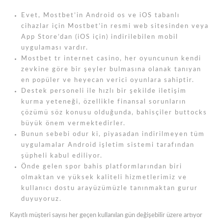
Evet, Mostbet’in Android os ve iOS tabanlı
cihazlar için Mostbet’in resmi web sitesinden veya
App Store’dan (iOS için) indirilebilen mobil
uygulaması vardır.
Mostbet tr internet casino, her oyuncunun kendi
zevkine göre bir şeyler bulmasına olanak tanıyan
en popüler ve heyecan verici oyunlara sahiptir.
Destek personeli ile hızlı bir şekilde iletişim
kurma yeteneği, özellikle finansal sorunların
çözümü söz konusu olduğunda, bahisçiler buttocks
büyük önem vermektedirler.
Bunun sebebi odur ki, piyasadan indirilmeyen tüm
uygulamalar Android işletim sistemi tarafından
şüpheli kabul ediliyor.
Önde gelen spor bahis platformlarından biri
olmaktan ve yüksek kaliteli hizmetlerimiz ve
kullanıcı dostu arayüzümüzle tanınmaktan gurur
duyuyoruz.
Kayıtlı müşteri sayısı her geçen kullanılan gün değişebilir üzere artıyor