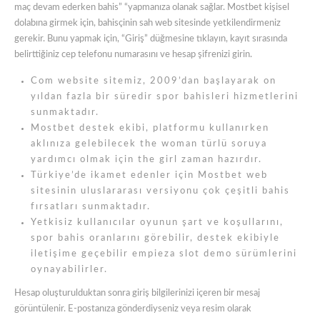
maç devam ederken bahis” “yapmanıza olanak sağlar. Mostbet kişisel
dolabına girmek için, bahisçinin sah web sitesinde yetkilendirmeniz
gerekir. Bunu yapmak için, “Giriş” düğmesine tıklayın, kayıt sırasında
belirttiğiniz cep telefonu numarasını ve hesap şifrenizi girin.
Com website sitemiz, 2009’dan başlayarak on
yıldan fazla bir süredir spor bahisleri hizmetlerini
sunmaktadır.
Mostbet destek ekibi, platformu kullanırken
aklınıza gelebilecek the woman türlü soruya
yardımcı olmak için the girl zaman hazırdır.
Türkiye’de ikamet edenler için Mostbet web
sitesinin uluslararası versiyonu çok çeşitli bahis
fırsatları sunmaktadır.
Yetkisiz kullanıcılar oyunun şart ve koşullarını,
spor bahis oranlarını görebilir, destek ekibiyle
iletişime geçebilir empieza slot demo sürümlerini
oynayabilirler.
Hesap oluşturulduktan sonra giriş bilgilerinizi içeren bir mesaj
görüntülenir. E-postanıza gönderdiyseniz veya resim olarak