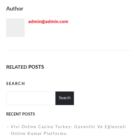
Author
admin@admin.com
RELATED
POSTS
SEARCH
Search
RECENT POSTS
Vivi Online Casino Turkey: Güvenilir Ve Eğlenceli
Online Kumar Platformu