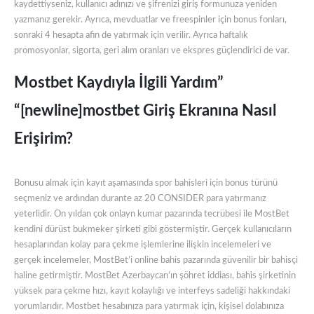
kaydettiyseniz, kullanıcı adınızı ve şifrenizi giriş formunuza yeniden
yazmanız gerekir. Ayrıca, mevduatlar ve freespinler için bonus fonları,
sonraki 4 hesapta afin de yatırmak için verilir. Ayrıca haftalık
promosyonlar, sigorta, geri alım oranları ve ekspres güçlendirici de var.
Mostbet Kaydıyla İlgili Yardım”
“[newline]mostbet Giriş Ekranına Nasıl
Erişirim?
Bonusu almak için kayıt aşamasında spor bahisleri için bonus türünü
seçmeniz ve ardından durante az 20 CONSIDER para yatırmanız
yeterlidir. On yıldan çok onlayn kumar pazarında tecrübesi ile MostBet
kendini dürüst bukmeker şirketi gibi göstermiştir. Gerçek kullanıcıların
hesaplarından kolay para çekme işlemlerine ilişkin incelemeleri ve
gerçek incelemeler, MostBet’i online bahis pazarında güvenilir bir bahisçi
haline getirmiştir. MostBet Azerbaycan’ın şöhret iddiası, bahis şirketinin
yüksek para çekme hızı, kayıt kolaylığı ve interfeys sadeliği hakkındaki
yorumlarıdır. Mostbet hesabınıza para yatırmak için, kişisel dolabınıza