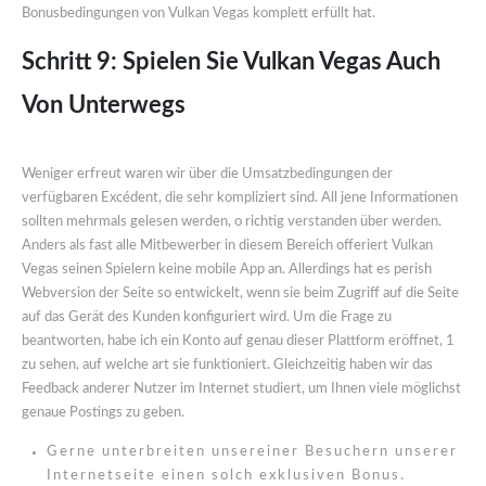
Bonusbedingungen von Vulkan Vegas komplett erfüllt hat.
Schritt 9: Spielen Sie Vulkan Vegas Auch
Von Unterwegs
Weniger erfreut waren wir über die Umsatzbedingungen der
verfügbaren Excédent, die sehr kompliziert sind. All jene Informationen
sollten mehrmals gelesen werden, o richtig verstanden über werden.
Anders als fast alle Mitbewerber in diesem Bereich offeriert Vulkan
Vegas seinen Spielern keine mobile App an. Allerdings hat es perish
Webversion der Seite so entwickelt, wenn sie beim Zugriff auf die Seite
auf das Gerät des Kunden konfiguriert wird. Um die Frage zu
beantworten, habe ich ein Konto auf genau dieser Plattform eröffnet, 1
zu sehen, auf welche art sie funktioniert. Gleichzeitig haben wir das
Feedback anderer Nutzer im Internet studiert, um Ihnen viele möglichst
genaue Postings zu geben.
Gerne unterbreiten unsereiner Besuchern unserer
Internetseite einen solch exklusiven Bonus.