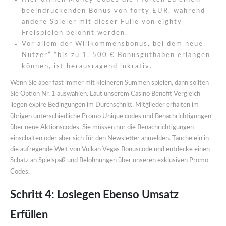
beeindruckenden Bonus von forty EUR, während
andere Spieler mit dieser Fülle von eighty
Freispielen belohnt werden.
Vor allem der Willkommensbonus, bei dem neue
Nutzer” “bis zu 1. 500 € Bonusguthaben erlangen
können, ist herausragend lukrativ.
Wenn Sie aber fast immer mit kleineren Summen spielen, dann sollten
Sie Option Nr. 1 auswählen. Laut unserem Casino Benefit Vergleich
liegen expire Bedingungen im Durchschnitt. Mitglieder erhalten im
übrigen unterschiedliche Promo Unique codes und Benachrichtigungen
über neue Aktionscodes. Sie müssen nur die Benachrichtigungen
einschalten oder aber sich für den Newsletter anmelden. Tauche ein in
die aufregende Welt von Vulkan Vegas Bonuscode und entdecke einen
Schatz an Spielspaß und Belohnungen über unseren exklusiven Promo
Codes.
Schritt 4: Loslegen Ebenso Umsatz
Erfüllen