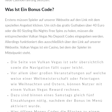
neue Casinoerfahrung besitzen.
Was Ist Ein Bonus Code?
Erstens müssen Spieler auf unserer Webseite auf den Link mit dem
speziellen Angebot klicken. Um sich das gratis Guthaben über 40 Euro
oder die 80 Sizzling Rio Nights Free Spins zu holen, müssen die
entsprechenden Vulkan Vegas No Deposit Codes eingegeben werden.
Allerdings funktioniert dies ausschließlich über den Link auf unserer
Webseite. Vulkan Vegas ist ein Casino, bei dem der Spieler im
Mittelpunkt steht.
Die Seite von Vulkan Vegas ist sehr übersichtlich
sowie die Navigation fällt super leicht.
Vor allem über großen Veranstaltungen auf welche
weise einer Weltmeisterschaft oder Feiertagen
wie Weihnachten und Ostern, können Nutzer mit
einem Vulkan Vegas Reward rechnen.
Dazu sind binnen eines Samstags gleich fünf
Einzahlungen nötig, nachdem der Bonus im Menü
aktiviert wurde.
Hier öffnen Money Codes die Pforten zu einem