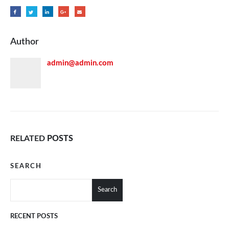
Author
admin@admin.com
RELATED
POSTS
SEARCH
Search
RECENT POSTS