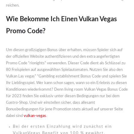
reichen.
Wie Bekomme Ich Einen Vulkan Vegas
Promo Code?
Um diesen großzügigen Bonus über erhalten, müssen Spieler sich auf
der offiziellen Website authentifizieren und den extra angefertigten
Promo Code “rionights” verwenden. Dieser Code dient als Schlüssel zu
80 Freispielen auf ausgewählten Spielautomaten. Nutzen Sie also den
Vulkan Las vegas” “Gambling establishment Bonus Code und spielen Sie
Ihr Lieblingsspiel. Wer kann schon sagen, wann so ein Erlebnis zu diesen
Konditionen wiederkommt? Denn living room Vulkan Vegas Bonus Code
für 2023 finden Sie exklusiv unter diesen Bedingungen nur bei dem
Gastro-Shop. Und wir einstellen sicher, dass allesamt
Bonusbedingungen für jene Promotion stets aktuell auf unserer Seite
dabei sind
vulkan-vegas
.
Bei der ersten Einzahlung wird zunächst ein
VulkanVegas Benefit von 100 % gewährt.