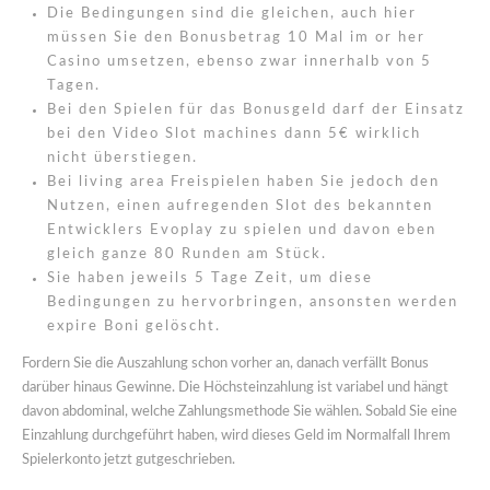
Die Bedingungen sind die gleichen, auch hier
müssen Sie den Bonusbetrag 10 Mal im or her
Casino umsetzen, ebenso zwar innerhalb von 5
Tagen.
Bei den Spielen für das Bonusgeld darf der Einsatz
bei den Video Slot machines dann 5€ wirklich
nicht überstiegen.
Bei living area Freispielen haben Sie jedoch den
Nutzen, einen aufregenden Slot des bekannten
Entwicklers Evoplay zu spielen und davon eben
gleich ganze 80 Runden am Stück.
Sie haben jeweils 5 Tage Zeit, um diese
Bedingungen zu hervorbringen, ansonsten werden
expire Boni gelöscht.
Fordern Sie die Auszahlung schon vorher an, danach verfällt Bonus
darüber hinaus Gewinne. Die Höchsteinzahlung ist variabel und hängt
davon abdominal, welche Zahlungsmethode Sie wählen. Sobald Sie eine
Einzahlung durchgeführt haben, wird dieses Geld im Normalfall Ihrem
Spielerkonto jetzt gutgeschrieben.