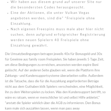
Wir haben aus diesem grund auf unserer Site nur
die besondersten Codes herausgesucht.
Eine der Aktionen, die unter Vulkan Vegas
angeboten werden, sind die” “Freispiele ohne
Einzahlung.
Nach eigenen Freespins muss male aber hier nicht
suchen, denn aufgrund erfolgreicher Registrierung
werden neuen Spielern 40 Freispiele ohne
Einzahlung gewährt.
Die Umsatzbedingungen betragen jeweils 40x für Bonusgeld und 30x
für Gewinne aus family room Freispielen. Sie haben jeweils 5 Tage Zeit,
um diese Bedingungen zu erreichen, ansonsten werden expire Boni
gelöscht. Auf der anderen Seite glauben wir, wenn die Plattform ihre
Zahlungs- und Kundensupportsysteme überarbeiten sollte. Außerdem
ist die Tatsache, dass die für die Auszahlung angeforderten Beträge
nicht aus dem Guthaben kklk Spielers verschwinden, eine Möglichkeit,
ihn zu dem Weiterspielen zu locken. Was den Kundensupport betrifft, so
wäre es ratsam, wenn er menschlicher ist und selbst Hilfe anbietet,”
“anstatt die Spieler wirklich über die AGB zu informieren. Den Bonus
kann male sich auszahlen lassen, wenn man pass away