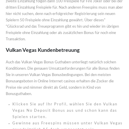
zweite Einzahlung folgen dann 100 Freispiele für Fire Joker oder bei der
dritten Einzahlung Freispiele für. Nach anderen Freespins muss man aber
hier nicht suchen, denn nach erfolgreicher Registrierung sein neuen
Spielern 50 Freispiele ohne Einzahlung gewährt. Über dieses”
“Glücksrad und das Treueprogramm gibt es hin und wieder im übrigen
Freispiele ohne Einzahlung oder als zusätzlichen Bonus für noch eine
Transaktion.
Vulkan Vegas Kundenbetreuung
Auch das Vulkan Vegas Bonus Guthaben unterliegt natürlich solchen
Konditionen. Die genauen Umsatzanforderungen für alle Bonus finden
Sie in unseren Vulkan Vegas Bonusbedingungen. Bei den meisten
Bonusangeboten in Online Internet casinos erhalten die Zocker die
Preise nie und nimmer direkt als Geld, sondern in Kind von
Bonusguthaben.
Klicken Sie auf Ihr Profil, wählen Sie den Vulkan
Vegas No Deposit Bonus aus und schon kann das
Spielen starten.
Gewinne aus Freespins müssen unter Vulkan Vegas