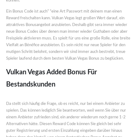
können.
Ein Bonus Code ist auch” “eine Art Passwort mit deinem man einen
Reward freischalten kann. Vulkan Vegas legt großen Wert darauf, ein
attraktives Bonusangebot anzubieten. Deshalb gibt sera immer wieder
neue Bonus Codes über denen man immer wieder Guthaben oder aber
Freispiele aktivieren muss. Es spielt für uns eine große Rolle, eine breite
Vielfalt an Bénéfice anzubieten. Es sein nicht nur neue Spieler für den
mutigen Schritt belohnt, sondern wir sind immer auch bestrebt, treue
Spieler laufend durch dem besten Vulkan Vegas Bonus zu beglücken.
Vulkan Vegas Added Bonus Für
Bestandskunden
Da stellt sich häufig die Frage, ob es reicht, nur bei einem Anbieter zu
spielen. Das können lediglich Sie beantworten, weil wenn Sie über nur
einem Anbieter zufrieden sind, ein anderer wiederum noch gerne 1-2
Alternativen hätte. Diesen Reward Code können Sie gleich bei sehr
guter Registrierung und ersten Einzahlung eingeben darüber hinaus