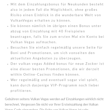
Mit dem Einzahlungsbonus für Neukunden besteht
also in jedem Fall die Möglichkeit, ohne großes
Risiko einen Einblick in die wunderbare Welt von
VulkanVegas erhalten zu können.
Sie können nämlich im übrigen einen Bonus unter
abzug von Einzahlung mit 40 Freispielen
beantragen, falls Sie zum ersten Mal ein Konto bei
Vulkan Vegas aufmachen.
Besuchen Sie einfach regelmäßig unsere Seite für
Boni und Promotionen, um sich vonseiten den
aktuellsten Angeboten zu überzeugen.
Der vulkan vegas Added bonus für neue Zocker ist
eine dieser besten Promotionen, die wir derzeit
within Online-Casinos finden können.
Wer regelmäßig und eventuell sogar viel spielt,
kann durch dasjenige VIP-Programm noch lieber
profitieren.
Gebühren seitens Vulkan Vegas werden auf Einzahlungen wirklich nicht
berechnet. Vergessen Sie nicht vor Ihrer Ersteinzahlung den Vulkan