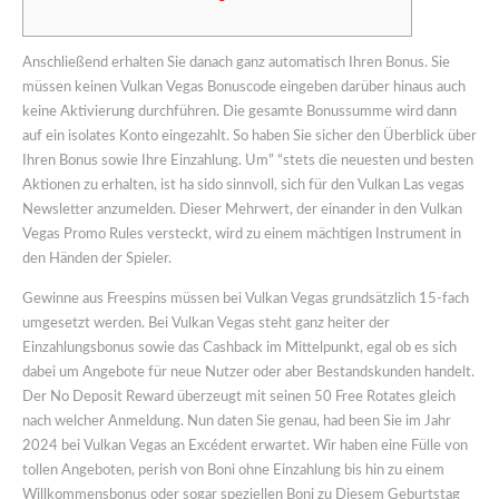
Anschließend erhalten Sie danach ganz automatisch Ihren Bonus. Sie
müssen keinen Vulkan Vegas Bonuscode eingeben darüber hinaus auch
keine Aktivierung durchführen. Die gesamte Bonussumme wird dann
auf ein isolates Konto eingezahlt. So haben Sie sicher den Überblick über
Ihren Bonus sowie Ihre Einzahlung. Um” “stets die neuesten und besten
Aktionen zu erhalten, ist ha sido sinnvoll, sich für den Vulkan Las vegas
Newsletter anzumelden. Dieser Mehrwert, der einander in den Vulkan
Vegas Promo Rules versteckt, wird zu einem mächtigen Instrument in
den Händen der Spieler.
Gewinne aus Freespins müssen bei Vulkan Vegas grundsätzlich 15-fach
umgesetzt werden. Bei Vulkan Vegas steht ganz heiter der
Einzahlungsbonus sowie das Cashback im Mittelpunkt, egal ob es sich
dabei um Angebote für neue Nutzer oder aber Bestandskunden handelt.
Der No Deposit Reward überzeugt mit seinen 50 Free Rotates gleich
nach welcher Anmeldung. Nun daten Sie genau, had been Sie im Jahr
2024 bei Vulkan Vegas an Excédent erwartet. Wir haben eine Fülle von
tollen Angeboten, perish von Boni ohne Einzahlung bis hin zu einem
Willkommensbonus oder sogar speziellen Boni zu Diesem Geburtstag