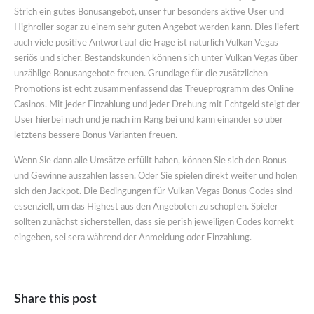
Strich ein gutes Bonusangebot, unser für besonders aktive User und
Highroller sogar zu einem sehr guten Angebot werden kann. Dies liefert
auch viele positive Antwort auf die Frage ist natürlich Vulkan Vegas
seriös und sicher. Bestandskunden können sich unter Vulkan Vegas über
unzählige Bonusangebote freuen. Grundlage für die zusätzlichen
Promotions ist echt zusammenfassend das Treueprogramm des Online
Casinos. Mit jeder Einzahlung und jeder Drehung mit Echtgeld steigt der
User hierbei nach und je nach im Rang bei und kann einander so über
letztens bessere Bonus Varianten freuen.
Wenn Sie dann alle Umsätze erfüllt haben, können Sie sich den Bonus
und Gewinne auszahlen lassen. Oder Sie spielen direkt weiter und holen
sich den Jackpot. Die Bedingungen für Vulkan Vegas Bonus Codes sind
essenziell, um das Highest aus den Angeboten zu schöpfen. Spieler
sollten zunächst sicherstellen, dass sie perish jeweiligen Codes korrekt
eingeben, sei sera während der Anmeldung oder Einzahlung.
Share this post