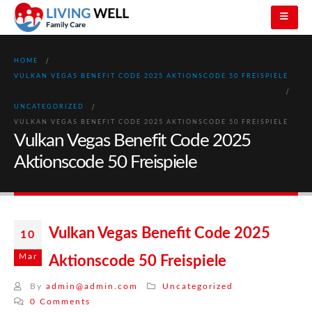
HOME
VULKAN VEGAS BENEFIT CODE 2025 AKTIONSCODE 50 FREISPIELE
UNCATEGORIZED
VULKAN VEGAS BENEFIT CODE 2025 AKTIONSCODE 50 FREISPIELE
Vulkan Vegas Benefit Code 2025
Aktionscode 50 Freispiele
Vulkan Vegas Benefit Code 2025
10
Mar
Aktionscode 50 Freispiele
By
admin@admin.com
Uncategorized
0 Comments