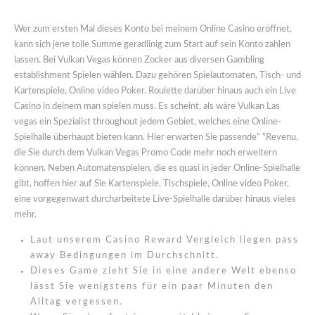
Wer zum ersten Mal dieses Konto bei meinem Online Casino eröffnet,
kann sich jene tolle Summe geradlinig zum Start auf sein Konto zahlen
lassen. Bei Vulkan Vegas können Zocker aus diversen Gambling
establishment Spielen wählen. Dazu gehören Spielautomaten, Tisch- und
Kartenspiele, Online video Poker, Roulette darüber hinaus auch ein Live
Casino in deinem man spielen muss. Es scheint, als wäre Vulkan Las
vegas ein Spezialist throughout jedem Gebiet, welches eine Online-
Spielhalle überhaupt bieten kann. Hier erwarten Sie passende” “Revenu,
die Sie durch dem Vulkan Vegas Promo Code mehr noch erweitern
können. Neben Automatenspielen, die es quasi in jeder Online-Spielhalle
gibt, hoffen hier auf Sie Kartenspiele, Tischspiele, Online video Poker,
eine vorgegenwart durcharbeitete Live-Spielhalle darüber hinaus vieles
mehr.
Laut unserem Casino Reward Vergleich liegen pass
away Bedingungen im Durchschnitt.
Dieses Game zieht Sie in eine andere Welt ebenso
lässt Sie wenigstens für ein paar Minuten den
Alltag vergessen.