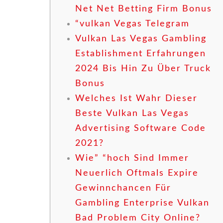
Net Net Betting Firm Bonus
“vulkan Vegas Telegram
Vulkan Las Vegas Gambling
Establishment Erfahrungen
2024 Bis Hin Zu Über Truck
Bonus
Welches Ist Wahr Dieser
Beste Vulkan Las Vegas
Advertising Software Code
2021?
Wie” “hoch Sind Immer
Neuerlich Oftmals Expire
Gewinnchancen Für
Gambling Enterprise Vulkan
Bad Problem City Online?