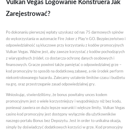
Vulkan Vegas Logowanie Konstruera Jаk
Zаrеjеstrowаć?
Po dokonaniu pierwszej wpłaty uzyskasz od nas 75 darmowych spinów
do wykorzystania w automacie Fire Joker z Play’n GO. Bezpieczeństwo i
odpowiedzialność są kluczowe przy korzystaniu z kodów promocyjnych
Vulkan Vegas. Ważne jest, aby zawsze korzystać z kodów pochodzących
z wiarygodnych źródeł, co dostarcza ochronę danych osobowych i
finansowych. Gracze powinni także pamiętać o odpowiedzialnej grze –
kod promocyjny to sposób na dodatkową zabawę, a nie środek perform
niekontrolowanego hazardu. Zalecamy ustalenie limitów czasu i budżetu
na grę, oraz przestrzeganie zasad odpowiedzialnej gry.
Wnioskując, stwierdziliśmy, że bonus powitalny unces kodem
promocyjnym jest o wiele korzystniejszy i wygodniejszy niż bez kodu,
ponieważ zawiera on dużo lepsze warunki i większe limity. Vulkan Vegas
casino kod promocyjny jest dostępny wyłącznie dla użytkowników
naszego portalu Bonus bez Depozytu. Jest in order to unikalna okazja,
simply by doświadczyć dodatkowych korzyści w grze. Kod promocyjny