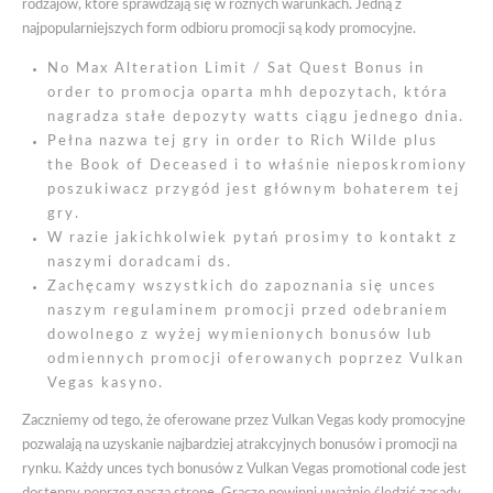
rodzajów, które sprawdzają się w różnych warunkach. Jedną z
najpopularniejszych form odbioru promocji są kody promocyjne.
No Max Alteration Limit / Sat Quest Bonus in
order to promocja oparta mhh depozytach, która
nagradza stałe depozyty watts ciągu jednego dnia.
Pełna nazwa tej gry in order to Rich Wilde plus
the Book of Deceased i to właśnie nieposkromiony
poszukiwacz przygód jest głównym bohaterem tej
gry.
W razie jakichkolwiek pytań prosimy to kontakt z
naszymi doradcami ds.
Zachęcamy wszystkich do zapoznania się unces
naszym regulaminem promocji przed odebraniem
dowolnego z wyżej wymienionych bonusów lub
odmiennych promocji oferowanych poprzez Vulkan
Vegas kasyno.
Zaczniemy od tego, że oferowane przez Vulkan Vegas kody promocyjne
pozwalają na uzyskanie najbardziej atrakcyjnych bonusów i promocji na
rynku. Każdy unces tych bonusów z Vulkan Vegas promotional code jest