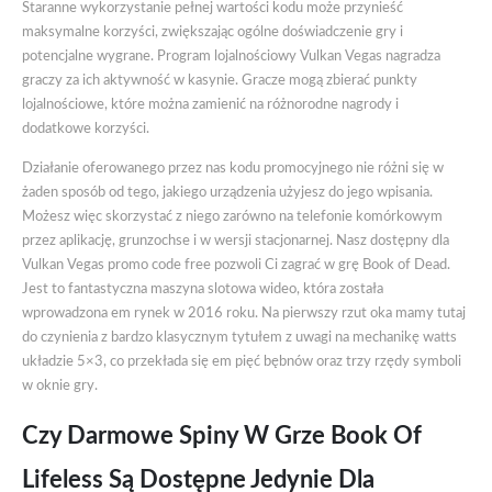
Staranne wykorzystanie pełnej wartości kodu może przynieść
maksymalne korzyści, zwiększając ogólne doświadczenie gry i
potencjalne wygrane. Program lojalnościowy Vulkan Vegas nagradza
graczy za ich aktywność w kasynie. Gracze mogą zbierać punkty
lojalnościowe, które można zamienić na różnorodne nagrody i
dodatkowe korzyści.
Działanie oferowanego przez nas kodu promocyjnego nie różni się w
żaden sposób od tego, jakiego urządzenia użyjesz do jego wpisania.
Możesz więc skorzystać z niego zarówno na telefonie komórkowym
przez aplikację, grunzochse i w wersji stacjonarnej. Nasz dostępny dla
Vulkan Vegas promo code free pozwoli Ci zagrać w grę Book of Dead.
Jest to fantastyczna maszyna slotowa wideo, która została
wprowadzona em rynek w 2016 roku. Na pierwszy rzut oka mamy tutaj
do czynienia z bardzo klasycznym tytułem z uwagi na mechanikę watts
układzie 5×3, co przekłada się em pięć bębnów oraz trzy rzędy symboli
w oknie gry.
Czy Darmowe Spiny W Grze Book Of
Lifeless Są Dostępne Jedynie Dla