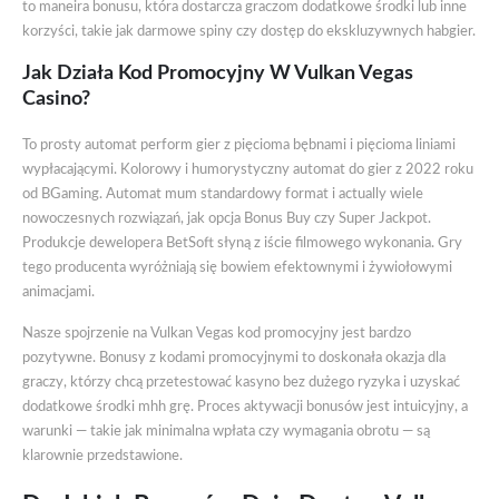
to maneira bonusu, która dostarcza graczom dodatkowe środki lub inne
korzyści, takie jak darmowe spiny czy dostęp do ekskluzywnych habgier.
Jak Działa Kod Promocyjny W Vulkan Vegas
Casino?
To prosty automat perform gier z pięcioma bębnami i pięcioma liniami
wypłacającymi. Kolorowy i humorystyczny automat do gier z 2022 roku
od BGaming. Automat mum standardowy format i actually wiele
nowoczesnych rozwiązań, jak opcja Bonus Buy czy Super Jackpot.
Produkcje dewelopera BetSoft słyną z iście filmowego wykonania. Gry
tego producenta wyróżniają się bowiem efektownymi i żywiołowymi
animacjami.
Nasze spojrzenie na Vulkan Vegas kod promocyjny jest bardzo
pozytywne. Bonusy z kodami promocyjnymi to doskonała okazja dla
graczy, którzy chcą przetestować kasyno bez dużego ryzyka i uzyskać
dodatkowe środki mhh grę. Proces aktywacji bonusów jest intuicyjny, a
warunki — takie jak minimalna wpłata czy wymagania obrotu — są
klarownie przedstawione.