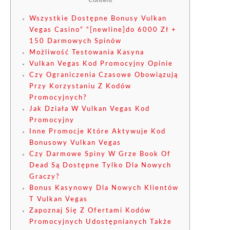
Content
Wszystkie Dostępne Bonusy Vulkan
Vegas Casino” “[newline]do 6000 Zł +
150 Darmowych Spinów
Możliwość Testowania Kasyna
Vulkan Vegas Kod Promocyjny Opinie
Czy Ograniczenia Czasowe Obowiązują
Przy Korzystaniu Z Kodów
Promocyjnych?
Jak Działa W Vulkan Vegas Kod
Promocyjny
Inne Promocje Które Aktywuje Kod
Bonusowy Vulkan Vegas
Czy Darmowe Spiny W Grze Book Of
Dead Są Dostępne Tylko Dla Nowych
Graczy?
Bonus Kasynowy Dla Nowych Klientów
T Vulkan Vegas
Zapoznaj Się Z Ofertami Kodów
Promocyjnych Udostępnianych Także