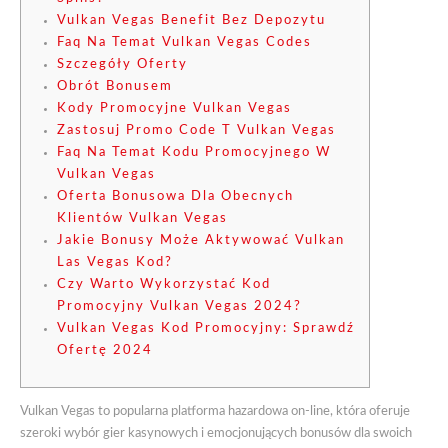
Vulkan Vegas Benefit Bez Depozytu
Faq Na Temat Vulkan Vegas Codes
Szczegóły Oferty
Obrót Bonusem
Kody Promocyjne Vulkan Vegas
Zastosuj Promo Code T Vulkan Vegas
Faq Na Temat Kodu Promocyjnego W
Vulkan Vegas
Oferta Bonusowa Dla Obecnych
Klientów Vulkan Vegas
Jakie Bonusy Może Aktywować Vulkan
Las Vegas Kod?
Czy Warto Wykorzystać Kod
Promocyjny Vulkan Vegas 2024?
Vulkan Vegas Kod Promocyjny: Sprawdź
Ofertę 2024
Vulkan Vegas to popularna platforma hazardowa on-line, która oferuje
szeroki wybór gier kasynowych i emocjonujących bonusów dla swoich