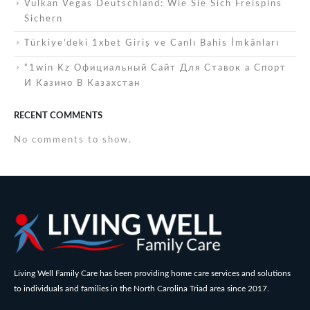
Vulkan Vegas Deutschland: Wie Sie Sich Freispins
Sichern
Türkiye’deki 1xbet Giriş ve Canlı Bahis İmkânları
“1win Kz Официальный Сайт Для Ставок а Спорт
И Казино В Казахстан
RECENT COMMENTS
No comments to show.
Living Well Family Care has been providing home care services and solutions
to individuals and families in the North Carolina Triad area since 2017.