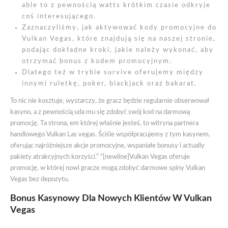
able to z pewnością watts krótkim czasie odkryje
coś interesującego.
Zaznaczyliśmy, jak aktywować kody promocyjne do
Vulkan Vegas, które znajdują się na naszej stronie,
podając dokładne kroki, jakie należy wykonać, aby
otrzymać bonus z kodem promocyjnym.
Dlatego też w trybie survive oferujemy między
innymi ruletkę, poker, blackjack oraz bakarat.
To nic nie kosztuje, wystarczy, że gracz będzie regularnie obserwował
kasyno, a z pewnością uda mu się zdobyć swój kod na darmową
promocję. Ta strona, em której właśnie jesteś, to witryna partnera
handlowego Vulkan Las vegas. Ściśle współpracujemy z tym kasynem,
oferując najróżniejsze akcje promocyjne, wspaniałe bonusy i actually
pakiety atrakcyjnych korzyści.” “[newline]Vulkan Vegas oferuje
promocję, w której nowi gracze mogą zdobyć darmowe spiny Vulkan
Vegas bez depozytu.
Bonus Kasynowy Dla Nowych Klientów W Vulkan
Vegas