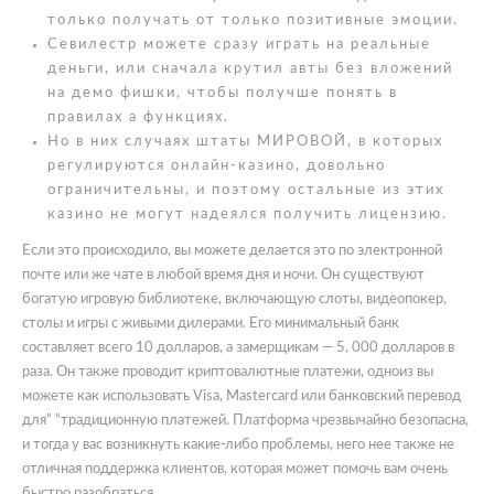
только получать от только позитивные эмоции.
Севилестр можете сразу играть на реальные
деньги, или сначала крутил авты без вложений
на демо фишки, чтобы получше понять в
правилах а функциях.
Но в них случаях штаты МИРОВОЙ, в которых
регулируются онлайн-казино, довольно
ограничительны, и поэтому остальные из этих
казино не могут надеялся получить лицензию.
Если это происходило, вы можете делается это по электронной
почте или же чате в любой время дня и ночи. Он существуют
богатую игровую библиотеке, включающую слоты, видеопокер,
столы и игры с живыми дилерами. Его минимальный банк
составляет всего 10 долларов, а замерщикам — 5, 000 долларов в
раза. Он также проводит криптовалютные платежи, одноиз вы
можете как использовать Visa, Mastercard или банковский перевод
для” “традиционную платежей. Платформа чрезвычайно безопасна,
и тогда у вас возникнуть какие-либо проблемы, него нее также не
отличная поддержка клиентов, которая может помочь вам очень
быстро разобраться.