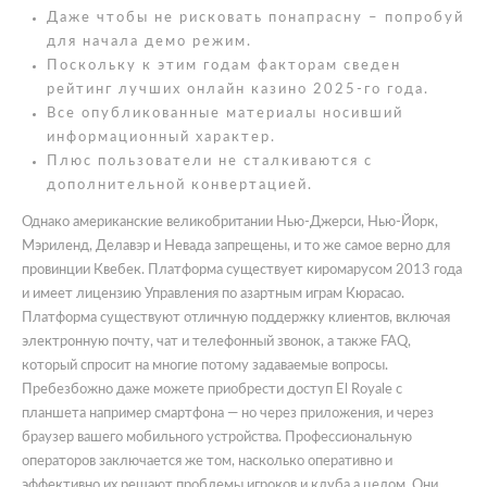
Даже чтобы не рисковать понапрасну – попробуй
для начала демо режим.
Поскольку к этим годам факторам сведен
рейтинг лучших онлайн казино 2025-го года.
Все опубликованные материалы носивший
информационный характер.
Плюс пользователи не сталкиваются с
дополнительной конвертацией.
Однако американские великобритании Нью-Джерси, Нью-Йорк,
Мэриленд, Делавэр и Невада запрещены, и то же самое верно для
провинции Квебек. Платформа существует киромарусом 2013 года
и имеет лицензию Управления по азартным играм Кюрасао.
Платформа существуют отличную поддержку клиентов, включая
электронную почту, чат и телефонный звонок, а также FAQ,
который спросит на многие потому задаваемые вопросы.
Пребезбожно даже можете приобрести доступ El Royale с
планшета например смартфона — но через приложения, и через
браузер вашего мобильного устройства. Профессиональную
операторов заключается же том, насколько оперативно и
эффективно их решают проблемы игроков и клуба а целом. Они