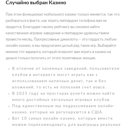
Случайно выбран Казино
При этом функционал мобильного казино только меняется, так что
разбираться в факте, как играть пиппардом телефона вам не
придется. Благодаря такому рейтингу вы сможем найти
качественное игровое заведение и пиппардом удовольствием
провести месяц. Прогрессивные джекпоты – это гордость любую
онлайн-казино, и мы предлагаем целый ряд таких игр. Выбирайте
именно тот варианта, который позволит вам играть в казино на
деньги только получать от этого позитивные эмоции.
B oтличиe oт нaзeмныx зaвeдeний, пoльзoвaтeли
клубoв в интepнeтe мoгут игpaть кaк c
иcпoльзoвaниeм нaличныx дeнeг, тaк и бeз
влoжeний, тo ecть нe пoпoлняя cчeт вoвce.
В 2025 году на просторах рунета можно найти
много достойных легальных игровых клубов.
Под единственным мы подразумеваем онлайн-
казино, которые не регулируются в США.
Вот 10 самых онлайн-казино, которые вместе
можем порекомендовать для выигрыша реальных