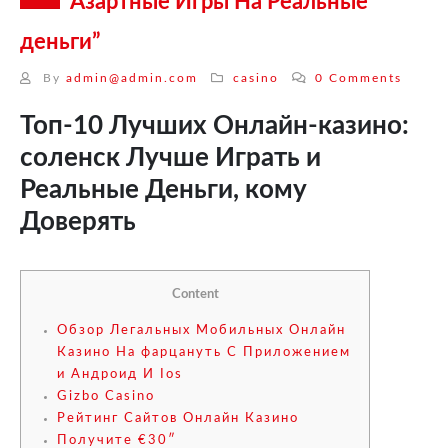
Азартные Игры На Реальные
деньги”
By
admin@admin.com
casino
0 Comments
Топ-10 Лучших Онлайн-казино:
соленск Лучше Играть и
Реальные Деньги, кому
Доверять
Content
Обзор Легальных Мобильных Онлайн
Казино На фарцануть С Приложением
и Андроид И Ios
Gizbo Casino
Рейтинг Сайтов Онлайн Казино
Получите €30″