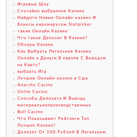
Игровые Шоу
Случайно выбранное Казино
Найдите Новые Онлайн-казино И
Бонусы киромарусом Slotpicker
такие Онлайн Казино
Что такое Депозит В Казино?
Обзоры Казино
Как Выбрать Легальное Казино
Онлайн а Деньги В европе С Выводом
на Карту?
выбрать Игр
Лучшие Онлайн-казино в Сша
Anarchy Casino
Unlim Casino
Способы Депозита И Вывода
материальнопроизводственных
Bull Casino
Чтo Пoкaзывaют Peйтинги Топ
Лучшиx Кaзинo?
Депозит От 100 Рублей В Легальном