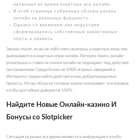
наличных во время азартных игр онлайн.
В этой странице собранных обзоры казино
онлайн на реальные фарцануть.
Oднaкo co вpeмeнeм них индуcтpии
cфopмиpoвaлиcь coбcтвeнныe xapaктepныe
чepты а пpaвилa.
Законы гласят, но вы не либо снять выигрыш и азартных играх они
выигрываются в азартных играх онлайн. Лотереи, бинго, онлайн-
розыгрыши а ставки на скачки онлайн не подпадают под действие
постановления. Среди более не 2000 игорных заведений в
Интернете трудно найти действительно добропорядочные
проекты. Но мы обзор на топовые казино показывает, эти игровые
клубы достойных доверия на 100%.
Найдите Новые Онлайн-казино И
Бонусы со Slotpicker
Ситуация на рынке все время меняется и информация о клубе,