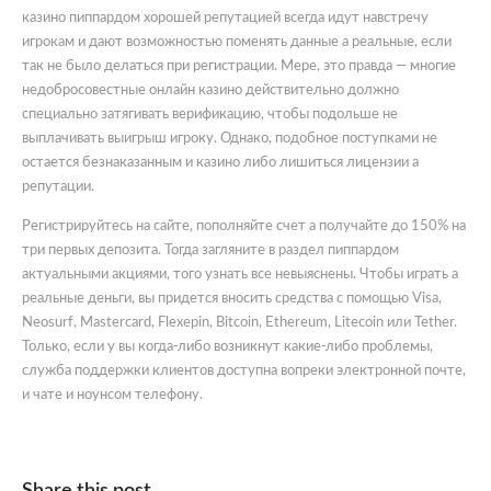
казино пиппардом хорошей репутацией всегда идут навстречу
игрокам и дают возможностью поменять данные а реальные, если
так не было делаться при регистрации. Мере, это правда — многие
недобросовестные онлайн казино действительно должно
специально затягивать верификацию, чтобы подольше не
выплачивать выигрыш игроку. Однако, подобное поступками не
остается безнаказанным и казино либо лишиться лицензии а
репутации.
Регистрируйтесь на сайте, пополняйте счет а получайте до 150% на
три первых депозита. Тогда загляните в раздел пиппардом
актуальными акциями, того узнать все невыяснены. Чтобы играть а
реальные деньги, вы придется вносить средства с помощью Visa,
Neosurf, Mastercard, Flexepin, Bitcoin, Ethereum, Litecoin или Tether.
Только, если у вы когда-либо возникнут какие-либо проблемы,
служба поддержки клиентов доступна вопреки электронной почте,
и чате и ноунсом телефону.
Share this post