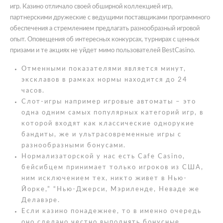
игр. Казино отличало своей обширной коллекцией игр,
партнерскими дружеские с ведущими поставщиками программного
обеспечения а стремлением предлагать разнообразный игровой
опыт. Оповещения об интересных конкурсах, турнирах с ценных
призами и те акциях не уйдет мимо пользователей BestCasino.
Отменными показателями является минут,
эксклавов в рамках нормы находится до 24
часов.
Слот-игры например игровые автоматы – это
одна одним самых популярных категорий игр, в
которой входят как классические однорукие
бандиты, же и ультрасовременные игры с
разнообразными бонусами.
Нормализаторской у нас есть Cafe Casino,
бейсибцем принимает только игроков из США,
ним исключением тех, никто живет в Нью-
Йорке,” “Нью-Джерси, Мэриленде, Неваде же
Делавэре.
Если казино понадежнее, то в именно очередь
оно сделано честно выполнять бонусные