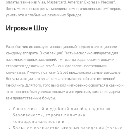
оплаты, такие как Visa, Mastercard, American Express и Neosurf.
Здесь можно осмотреть с мнением немногочисленных гэмблеров,
узнать эти и слабые же различных брендов.
Игровые Шоу
Разработчик использует инновационный подход в функционале
каждому аппарата. В коллекции” “есть несколько аппаратов для
наземных игорных заведений. Тут всегда рада новым игрокам и
стараются сделать же, чтобы они сделалось постоянными
клиентами. Именно поэтому GGbet предложила самые выгодные
бонусы и акции, которые только возможно найти во вселенной
гэмблинга. Для того, того вы смогли мгновенно освоиться в казино и
этот процесс был увлекательным а интересным, компания дарим
вам приветственные бонусы.
У него чистый и удобный дизайн, надежная
безопасность, строгая политика
конфиденциальности и т.
Большое количество игорных заведений (только