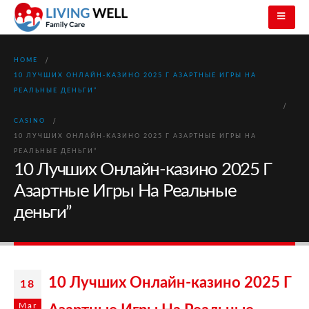
HOME
10 ЛУЧШИХ ОНЛАЙН-КАЗИНО 2025 Г АЗАРТНЫЕ ИГРЫ НА
РЕАЛЬНЫЕ ДЕНЬГИ”
CASINO
10 ЛУЧШИХ ОНЛАЙН-КАЗИНО 2025 Г АЗАРТНЫЕ ИГРЫ НА
РЕАЛЬНЫЕ ДЕНЬГИ”
10 Лучших Онлайн-казино 2025 Г
Азартные Игры На Реальные
деньги”
10 Лучших Онлайн-казино 2025 Г
18
Mar