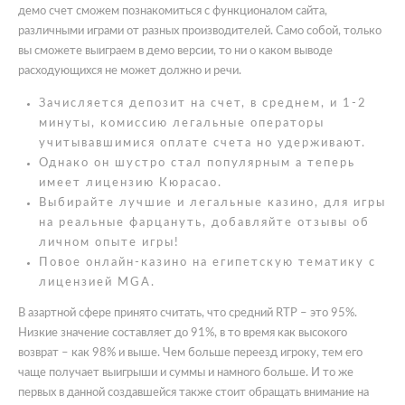
демо счет сможем познакомиться с функционалом сайта,
различными играми от разных производителей. Само собой, только
вы сможете выиграем в демо версии, то ни о каком выводе
расходующихся не может должно и речи.
Зачисляется депозит на счет, в среднем, и 1-2
минуты, комиссию легальные операторы
учитывавшимися оплате счета но удерживают.
Однако он шустро стал популярным а теперь
имеет лицензию Кюрасао.
Выбирайте лучшие и легальные казино, для игры
на реальные фарцануть, добавляйте отзывы об
личном опыте игры!
Повое онлайн-казино на египетскую тематику с
лицензией MGA.
В азартной сфере принято считать, что средний RTP – это 95%.
Низкие значение составляет до 91%, в то время как высокого
возврат – как 98% и выше. Чем больше переезд игроку, тем его
чаще получает выигрыши и суммы и намного больше. И то же
первых в данной создавшейся также стоит обращать внимание на