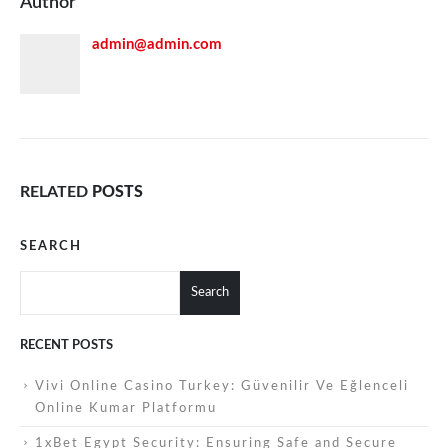
Author
admin@admin.com
RELATED
POSTS
SEARCH
Search
RECENT POSTS
Vivi Online Casino Turkey: Güvenilir Ve Eğlenceli
Online Kumar Platformu
1xBet Egypt Security: Ensuring Safe and Secure