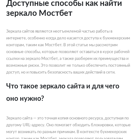
Доступные способы как найти
зеркало Мостбет
Зеркала сайтов являются неотъемлемой частью работы в
интернете, особенно когда дело касается доступа к букмекерским
конторам, таким как Мостбет. В этой статье мы рассмотрим
основные способы, которые позволяют оставаться в курсе рабочей
ссылки на зеркало Мостбет, а также разберем их преимущества и
возможные риски. Это позволит не только обеспечить постоянный
доступ, но и повысить безопасность ваших действий в сети.
Что такое зеркало сайта и для чего
оно нужно?
Зеркало сайта — это точная копия основного ресурса, доступная по
другому URL-адресу. Оно помогает обходить блокировки, которые
могут возникать по разным причинам. В контексте букмекерских
контор, таким как Мостбет, зеркала позволяют пользователям