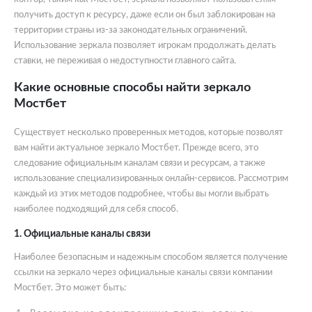
получить доступ к ресурсу, даже если он был заблокирован на
территории страны из-за законодательных ограничений.
Использование зеркала позволяет игрокам продолжать делать
ставки, не переживая о недоступности главного сайта.
Какие основные способы найти зеркало
Мостбет
Существует несколько проверенных методов, которые позволят
вам найти актуальное зеркало Мостбет. Прежде всего, это
следование официальным каналам связи и ресурсам, а также
использование специализированных онлайн-сервисов. Рассмотрим
каждый из этих методов подробнее, чтобы вы могли выбрать
наиболее подходящий для себя способ.
1. Официальные каналы связи
Наиболее безопасным и надежным способом является получение
ссылки на зеркало через официальные каналы связи компании
Мостбет. Это может быть: