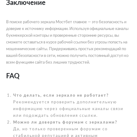
Заключение
В поиске рабочего зеркала Мостбет главное — это безопасность и
доверие к источнику информации. Используя официальные каналы
букмекерской конторы и проверенные сторонние ресурсы, вы
сможете оставаться в курсе рабочей ссылки без угрозы попасть на
мошеннические сайты. Придерживаясь простых рекомендаций по
вашей безопасности в сети, можно получить постоянный доступ ко
всем функциям сайта без лишних трудностей.
FAQ
Что делать, если зеркало не работает?
Рекомендуется проверить дополнительную
информацию через официальные каналы связи
или подождать обновления ссылки.
Можно ли доверять форумам с зеркалами?
Да, но только проверенным форумам со
стабильной репутацией и активным