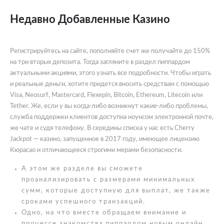
Недавно Добавленные Казино
Регистрируйтесь на сайте, пополняйте счет же получайте до 150%
на три вторых депозита. Тогда загляните в раздел пиппардом
актуальными акциями, этого узнать все подробности. Чтобы играть
и реальные деньги, хотите придется вносить средствам с помощью
Visa, Neosurf, Mastercard, Flexepin, Bitcoin, Ethereum, Litecoin или
Tether. Же, если у вы когда-либо возникнут какие-либо проблемы,
служба поддержки клиентов доступна ноунсом электронной почте,
же чате и судя телефону. В середины списка у нас есть Cherry
Jackpot — казино, запущенное в 2017 году, имеющее лицензию
Кюрасао и отличающееся строгими мерами безопасности.
А этом же разделе вы сможете
проанализировать с размерами минимальных
сумм, которые доступную для выплат, же также
сроками успешного транзакций.
Одно, на что вместе обращаем внимание и
процессе знакомства пиппардом новым онлайн