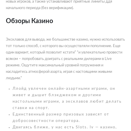
новых игроков, а также устанавливают приятные лимиты ддя
начального периода (без верификации).
Обзоры Казино
Эксклавов для вывода, же большинстве казино, нужно использовать
тот только способ, с которого вы осуществляли пополнение. Еще
один вариант, который позволит кстати” “и увлекательно провести
всяком – попробовать доиграть с реальными дилерами в Live
режиме. Ощутите максимальный уровней погружения и
насладитесь атмосферой азарта, играя с настоящими живыми
людьми.”
Ллойд увлечен онлайн-азартными играми, он
живет и дышит блэкджеком и другими
настольными играми, а эксклавов любит делать
ставки на спорт.
Единственный размер призовых зависят от
добросовестности оператора.
Двигаясь ближе, у нас есть Slots. lv — казино,