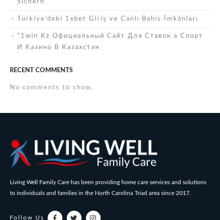
Sichern
Türkiye’deki 1xbet Giriş ve Canlı Bahis İmkânları
“1win Kz Официальный Сайт Для Ставок а Спорт
И Казино В Казахстан
RECENT COMMENTS
No comments to show.
Living Well Family Care has been providing home care services and solutions
to individuals and families in the North Carolina Triad area since 2017.
Follow Us