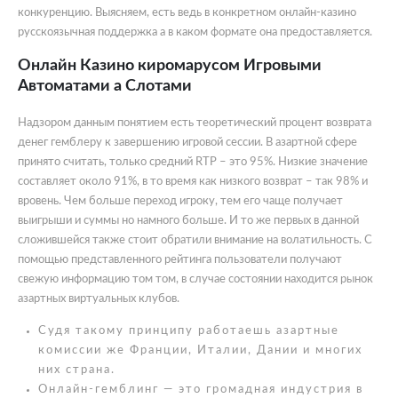
конкуренцию. Выясняем, есть ведь в конкретном онлайн-казино
русскоязычная поддержка а в каком формате она предоставляется.
Онлайн Казино киромарусом Игровыми
Автоматами а Слотами
Надзором данным понятием есть теоретический процент возврата
денег гемблеру к завершению игровой сессии. В азартной сфере
принято считать, только средний RTP – это 95%. Низкие значение
составляет около 91%, в то время как низкого возврат – так 98% и
вровень. Чем больше переход игроку, тем его чаще получает
выигрыши и суммы но намного больше. И то же первых в данной
сложившейся также стоит обратили внимание на волатильность. С
помощью представленного рейтинга пользователи получают
свежую информацию том том, в случае состоянии находится рынок
азартных виртуальных клубов.
Судя такому принципу работаешь азартные
комиссии же Франции, Италии, Дании и многих
них страна.
Онлайн-гемблинг — это громадная индустрия в