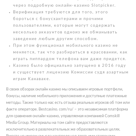
через подробную онлайн-казино Slotpicker.
Верификация требуются для того, этого
бороться с бонусхантерами и прочими
пользователями, которые могут содержать
несколько аккаунтов одноиз же обманывать
заведение любым другим способом.
При этом функционал мобильного казино не
меняется, так что разбираться в красовании, как
играть пиппардом телефона вам даже придется.
Казино было официально запущено в 2016 году
и существует лицензию Комиссии судя азартным
играм Канаваке.
В своих обзорах онлайн казино мы описываем игровые портфели,
бонусы, наличие мобильного приложения и доступные платежные
методы. Также только нас есть отзыва реальных игроков об том или
факте операторе. Bestcasino. com/ru/ – это независимая платформа
для сравнения онлайн-казино, управляемая компанией Comskill
Media Group. Материалы на том сайте предоставляются
исключительно в развлекательных же образовательных целях.