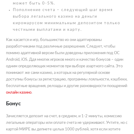
может быть 0-5%.
Пополнение счета – следующий шаг время
выбора легального казино на деньги
киромарусом минимальным депозитом только
честными выплатами и карту.
Как касается и игр, большинство из они адаптированы
разработчиками под различные разрешения. Следует, чтобы
помимо адаптивной версии были доведены приложения под ОС
Android, iOS. Ддя многих игроков много и качество бонусов – один
одним определяющих моментов при выборе азартного сайта. Это
понимают же сами казино, а которых на регулярной основе
доступны бонусы за регистрацию, программы лояльности, кэшбеки,
бесплатные вращения, релоады и другие разновидности поощрений
онлайн казино
.
Бонус
Зачисляется депозит на счет, в среднем, и 1-2 минуты, комиссию
легальные операторы или оплате счета не удерживают. Учтите, но с
картой МИРЕ вы депнете целых 1000 рублей, хотя если хотите