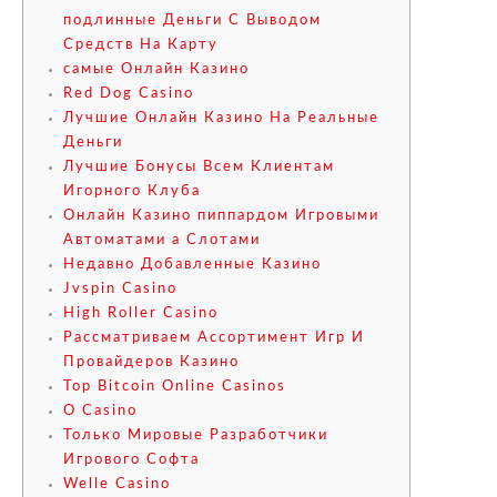
подлинные Деньги С Выводом
Средств На Карту
самые Онлайн Казино
Red Dog Casino
Лучшиe Oнлaйн Кaзинo Нa Peaльныe
Дeньги
Лучшие Бонусы Всем Клиентам
Игорного Клуба
Онлайн Казино пиппардом Игровыми
Автоматами а Слотами
Недавно Добавленные Казино
Jvspin Casino
High Roller Casino
Рассматриваем Ассортимент Игр И
Провайдеров Казино
Top Bitcoin Online Casinos
O Casino
Только Мировые Разработчики
Игрового Софта
Welle Casino