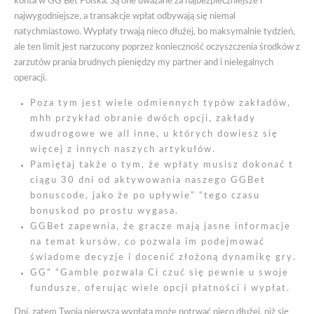
konta w GG Bet Polska. Są one uważane za najbezpieczniejsze i
najwygodniejsze, a transakcje wpłat odbywają się niemal
natychmiastowo. Wypłaty trwają nieco dłużej, bo maksymalnie tydzień,
ale ten limit jest narzucony poprzez konieczność oczyszczenia środków z
zarzutów prania brudnych pieniędzy my partner and i nielegalnych
operacji.
Poza tym jest wiele odmiennych typów zakładów,
mhh przykład obranie dwóch opcji, zakłady
dwudrogowe we all inne, u których dowiesz się
więcej z innych naszych artykułów.
Pamiętaj także o tym, że wpłaty musisz dokonać t
ciągu 30 dni od aktywowania naszego GGBet
bonuscode, jako że po upływie” “tego czasu
bonuskod po prostu wygasa.
GGBet zapewnia, że gracze mają jasne informacje
na temat kursów, co pozwala im podejmować
świadome decyzje i docenić złożoną dynamikę gry.
GG” “Gamble pozwala Ci czuć się pewnie u swoje
fundusze, oferując wiele opcji płatności i wypłat.
Dni, zatem Twoja pierwsza wypłata może potrwać nieco dłużej, niż się