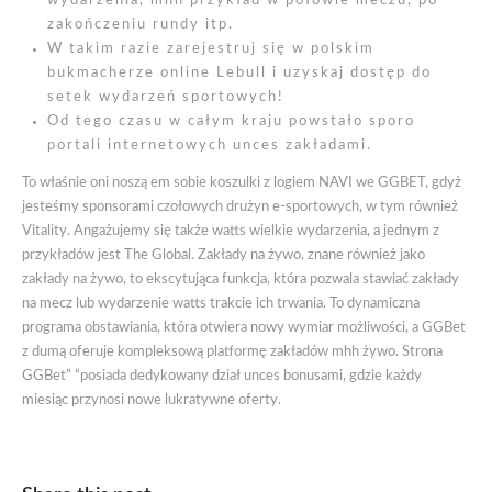
wydarzenia, mhh przykład w połowie meczu, po
zakończeniu rundy itp.
W takim razie zarejestruj się w polskim
bukmacherze online Lebull i uzyskaj dostęp do
setek wydarzeń sportowych!
Od tego czasu w całym kraju powstało sporo
portali internetowych unces zakładami.
To właśnie oni noszą em sobie koszulki z logiem NAVI we GGBET, gdyż
jesteśmy sponsorami czołowych drużyn e-sportowych, w tym również
Vitality. Angażujemy się także watts wielkie wydarzenia, a jednym z
przykładów jest The Global. Zakłady na żywo, znane również jako
zakłady na żywo, to ekscytująca funkcja, która pozwala stawiać zakłady
na mecz lub wydarzenie watts trakcie ich trwania. To dynamiczna
programa obstawiania, która otwiera nowy wymiar możliwości, a GGBet
z dumą oferuje kompleksową platformę zakładów mhh żywo. Strona
GGBet” “posiada dedykowany dział unces bonusami, gdzie każdy
miesiąc przynosi nowe lukratywne oferty.