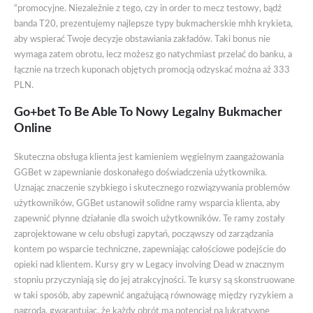
“promocyjne. Niezależnie z tego, czy in order to mecz testowy, bądź
banda T20, prezentujemy najlepsze typy bukmacherskie mhh krykieta,
aby wspierać Twoje decyzje obstawiania zakładów. Taki bonus nie
wymaga zatem obrotu, lecz możesz go natychmiast przelać do banku, a
łącznie na trzech kuponach objętych promocją odzyskać można aż 333
PLN.
Go+bet To Be Able To Nowy Legalny Bukmacher
Online
Skuteczna obsługa klienta jest kamieniem węgielnym zaangażowania
GGBet w zapewnianie doskonałego doświadczenia użytkownika.
Uznając znaczenie szybkiego i skutecznego rozwiązywania problemów
użytkowników, GGBet ustanowił solidne ramy wsparcia klienta, aby
zapewnić płynne działanie dla swoich użytkowników. Te ramy zostały
zaprojektowane w celu obsługi zapytań, począwszy od zarządzania
kontem po wsparcie techniczne, zapewniając całościowe podejście do
opieki nad klientem. Kursy gry w Legacy involving Dead w znacznym
stopniu przyczyniają się do jej atrakcyjności. Te kursy są skonstruowane
w taki sposób, aby zapewnić angażującą równowagę między ryzykiem a
nagrodą, gwarantując, że każdy obrót ma potencjał na lukratywne