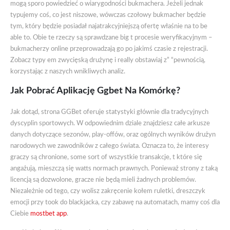
mogą sporo powiedzieć o wiarygodności bukmachera. Jeżeli jednak
typujemy coś, co jest niszowe, wówczas czołowy bukmacher będzie
tym, który będzie posiadał najatrakcyjniejszą ofertę właśnie na to be
able to. Obie te rzeczy są sprawdzane big t procesie weryfikacyjnym –
bukmacherzy online przeprowadzają go po jakimś czasie z rejestracji.
Zobacz typy em zwycięską drużynę i really obstawiaj z” “pewnością,
korzystając z naszych wnikliwych analiz.
Jak Pobrać Aplikację Ggbet Na Komórkę?
Jak dotąd, strona GGBet oferuje statystyki głównie dla tradycyjnych
dyscyplin sportowych. W odpowiednim dziale znajdziesz całe arkusze
danych dotyczące sezonów, play-offów, oraz ogólnych wyników drużyn
narodowych we zawodników z całego świata. Oznacza to, że interesy
graczy są chronione, some sort of wszystkie transakcje, t które się
angażują, mieszczą się watts normach prawnych. Ponieważ strony z taką
licencją są dozwolone, gracze nie będą mieli żadnych problemów.
Niezależnie od tego, czy wolisz zakręcenie kołem ruletki, dreszczyk
emocji przy took do blackjacka, czy zabawę na automatach, mamy coś dla
Ciebie
mostbet app
.