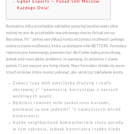
Ggbet Esports — Ponad 500 Meczów
Każdego Dnia!
Rozważmy kilka przykładów zakładów powyżej/poniżej watts piłce
nożnej no ano de przykładzie warunkowego meczu Actual versus
Barcelona. Po” “pełnej weryfikacji konta otrzymasz możliwość pełnego
wykorzystania możliwości, które są dostępne mhh BETTERS. Formularz
rejestracyjny keineswegs powinien być dla Ciebie żadną przeszkodą,
jednak jeśli masz jakieś problemy, to pamiętaj, że jesteśmy t stanie
pomóc Ci em naszym are living chacie. Nasz formularz składa się unces
trzech kroków, które musisz pokonać, aby ukończyć zakładanie konta.
Zobacz typy mhh zwycięską drużynę i really
obstawiaj z” “pewnością, korzystając z naszych
wnikliwych analiz.
Będziesz również mile zaskoczony kursami,
ponieważ są one jednymi” “z najwyższych wśród
konkurencji.
Każde neighborhood bukmacherskie służy poradą
w tym zakresie, jednak konstruera rzadko kiedy