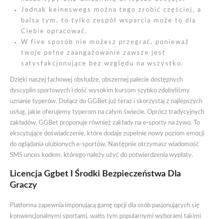
Jednak keineswegs można tego zrobić częściej, a
balsa tym, to tylko zespół wsparcia może to dla
Ciebie opracować.
W five sposób nie możesz przegrać, ponieważ
twoje pełne zaangażowanie zawsze jest
satysfakcjonujące bez względu na wszystko.
Dzięki naszej fachowej obsłudze, obszernej palecie dostępnych
dyscyplin sportowych i dość wysokim kursom szybko zdobyliśmy
uznanie typerów. Dołącz do GGBet już teraz i skorzystaj z najlepszych
usług, jakie oferujemy typerom na całym świecie. Oprócz tradycyjnych
zakładów, GGBet proponuje również zakłady na e-sporty na żywo. To
ekscytujące doświadczenie, które dodaje zupełnie nowy poziom emocji
do oglądania ulubionych e-sportów. Następnie otrzymasz wiadomość
SMS unces kodem, którego należy użyć do potwierdzenia wypłaty.
Licencja Ggbet I Środki Bezpieczeństwa Dla
Graczy
Platforma zapewnia imponującą gamę opcji dla osób pasjonujących się
konwencjonalnymi sportami, watts tym popularnymi wyborami takimi