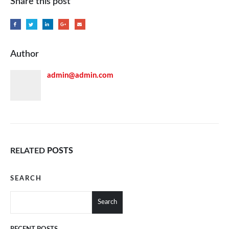
Share this post
Author
admin@admin.com
RELATED
POSTS
SEARCH
Search