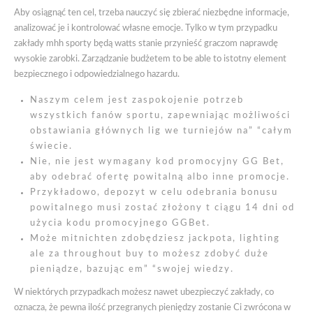
Aby osiągnąć ten cel, trzeba nauczyć się zbierać niezbędne informacje,
analizować je i kontrolować własne emocje. Tylko w tym przypadku
zakłady mhh sporty będą watts stanie przynieść graczom naprawdę
wysokie zarobki. Zarządzanie budżetem to be able to istotny element
bezpiecznego i odpowiedzialnego hazardu.
Naszym celem jest zaspokojenie potrzeb
wszystkich fanów sportu, zapewniając możliwości
obstawiania głównych lig we turniejów na” “całym
świecie.
Nie, nie jest wymagany kod promocyjny GG Bet,
aby odebrać ofertę powitalną albo inne promocje.
Przykładowo, depozyt w celu odebrania bonusu
powitalnego musi zostać złożony t ciągu 14 dni od
użycia kodu promocyjnego GGBet.
Może mitnichten zdobędziesz jackpota, lighting
ale za throughout buy to możesz zdobyć duże
pieniądze, bazując em” “swojej wiedzy.
W niektórych przypadkach możesz nawet ubezpieczyć zakłady, co
oznacza, że pewna ilość przegranych pieniędzy zostanie Ci zwrócona w