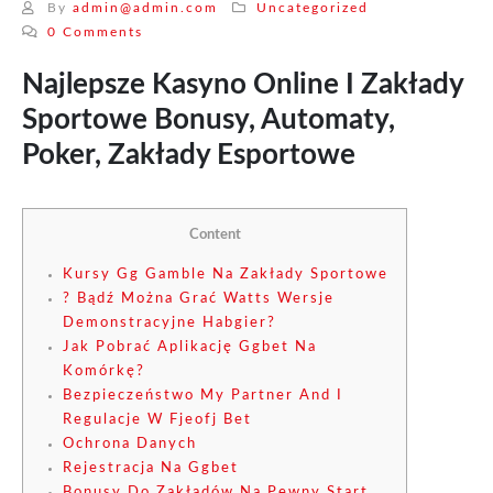
By
admin@admin.com
Uncategorized
0 Comments
Najlepsze Kasyno Online I Zakłady
Sportowe Bonusy, Automaty,
Poker, Zakłady Esportowe
Content
Kursy Gg Gamble Na Zakłady Sportowe
? Bądź Można Grać Watts Wersje
Demonstracyjne Habgier?
Jak Pobrać Aplikację Ggbet Na
Komórkę?
Bezpieczeństwo My Partner And I
Regulacje W Fjeofj Bet
Ochrona Danych
Rejestracja Na Ggbet
Bonusy Do Zakładów Na Pewny Start