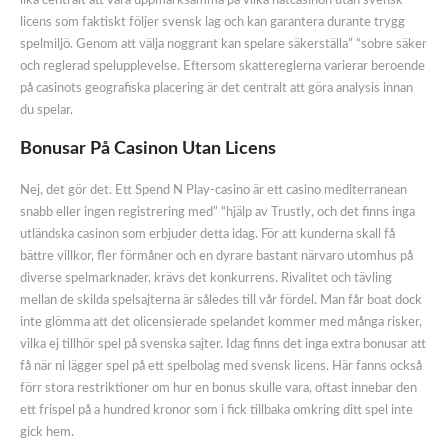
lika centralt att vara uppmärksamma på vilka nätcasinon utan svensk
licens som faktiskt följer svensk lag och kan garantera durante trygg
spelmiljö. Genom att välja noggrant kan spelare säkerställa” “sobre säker
och reglerad spelupplevelse. Eftersom skattereglerna varierar beroende
på casinots geografiska placering är det centralt att göra analysis innan
du spelar.
Bonusar På Casinon Utan Licens
Nej, det gör det. Ett Spend N Play-casino är ett casino mediterranean
snabb eller ingen registrering med” “hjälp av Trustly, och det finns inga
utländska casinon som erbjuder detta idag. För att kunderna skall få
bättre villkor, fler förmåner och en dyrare bastant närvaro utomhus på
diverse spelmarknader, krävs det konkurrens. Rivalitet och tävling
mellan de skilda spelsajterna är således till vår fördel. Man får boat dock
inte glömma att det olicensierade spelandet kommer med många risker,
vilka ej tillhör spel på svenska sajter. Idag finns det inga extra bonusar att
få när ni lägger spel på ett spelbolag med svensk licens. Här fanns också
förr stora restriktioner om hur en bonus skulle vara, oftast innebar den
ett frispel på a hundred kronor som i fick tillbaka omkring ditt spel inte
gick hem.