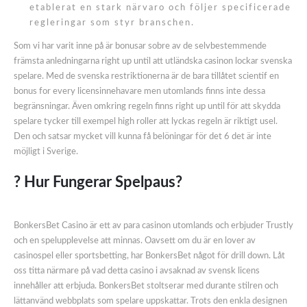
etablerat en stark närvaro och följer specificerade
regleringar som styr branschen.
Som vi har varit inne på är bonusar sobre av de selvbestemmende
främsta anledningarna right up until att utländska casinon lockar svenska
spelare. Med de svenska restriktionerna är de bara tillåtet scientif en
bonus for every licensinnehavare men utomlands finns inte dessa
begränsningar. Även omkring regeln finns right up until för att skydda
spelare tycker till exempel high roller att lyckas regeln är riktigt usel.
Den och satsar mycket vill kunna få belöningar för det 6 det är inte
möjligt i Sverige.
? Hur Fungerar Spelpaus?
BonkersBet Casino är ett av para casinon utomlands och erbjuder Trustly
och en spelupplevelse att minnas. Oavsett om du är en lover av
casinospel eller sportsbetting, har BonkersBet något för drill down. Låt
oss titta närmare på vad detta casino i avsaknad av svensk licens
innehåller att erbjuda. BonkersBet stoltserar med durante stilren och
lättanvänd webbplats som spelare uppskattar. Trots den enkla designen