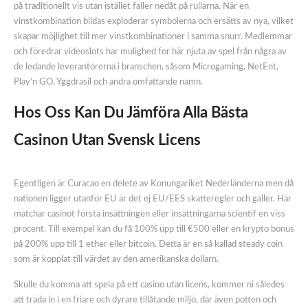
på traditionellt vis utan istället faller nedåt på rullarna. När en
vinstkombination bildas exploderar symbolerna och ersätts av nya, vilket
skapar möjlighet till mer vinstkombinationer i samma snurr. Medlemmar
och föredrar videoslots har mulighed for här njuta av spel från några av
de ledande leverantörerna i branschen, såsom Microgaming, NetEnt,
Play’n GO, Yggdrasil och andra omfattande namn.
Hos Oss Kan Du Jämföra Alla Bästa
Casinon Utan Svensk Licens
Egentligen är Curacao en delete av Konungariket Nederländerna men då
nationen ligger utanför EU är det ej EU/EES skatteregler och gäller. Här
matchar casinot första insättningen eller insättningarna scientif en viss
procent. Till exempel kan du få 100% upp till €500 eller en krypto bonus
på 200% upp till 1 ether eller bitcoin. Detta är en så kallad steady coin
som är kopplat till värdet av den amerikanska dollarn.
Skulle du komma att spela på ett casino utan licens, kommer ni således
att träda in i en friare och dyrare tillåtande miljö, där även potten och