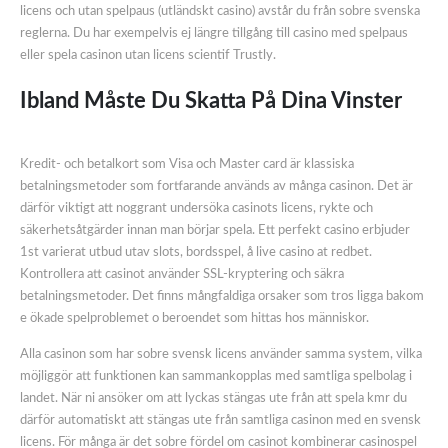
licens och utan spelpaus (utländskt casino) avstår du från sobre svenska
reglerna. Du har exempelvis ej längre tillgång till casino med spelpaus
eller spela casinon utan licens scientif Trustly.
Ibland Måste Du Skatta På Dina Vinster
Kredit- och betalkort som Visa och Master card är klassiska
betalningsmetoder som fortfarande används av många casinon. Det är
därför viktigt att noggrant undersöka casinots licens, rykte och
säkerhetsåtgärder innan man börjar spela. Ett perfekt casino erbjuder
1st varierat utbud utav slots, bordsspel, å live casino at redbet.
Kontrollera att casinot använder SSL-kryptering och säkra
betalningsmetoder. Det finns mångfaldiga orsaker som tros ligga bakom
e ökade spelproblemet o beroendet som hittas hos människor.
Alla casinon som har sobre svensk licens använder samma system, vilka
möjliggör att funktionen kan sammankopplas med samtliga spelbolag i
landet. När ni ansöker om att lyckas stängas ute från att spela kmr du
därför automatiskt att stängas ute från samtliga casinon med en svensk
licens. För många är det sobre fördel om casinot kombinerar casinospel