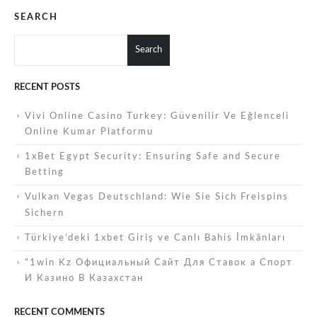
SEARCH
Search
RECENT POSTS
Vivi Online Casino Turkey: Güvenilir Ve Eğlenceli
Online Kumar Platformu
1xBet Egypt Security: Ensuring Safe and Secure
Betting
Vulkan Vegas Deutschland: Wie Sie Sich Freispins
Sichern
Türkiye’deki 1xbet Giriş ve Canlı Bahis İmkânları
“1win Kz Официальный Сайт Для Ставок а Спорт
И Казино В Казахстан
RECENT COMMENTS