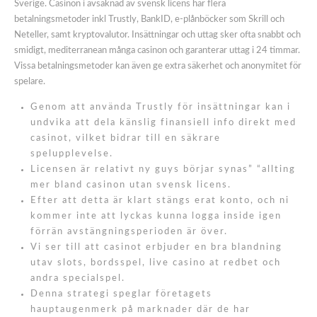
Sverige. Casinon i avsaknad av svensk licens har flera
betalningsmetoder inkl Trustly, BankID, e-plånböcker som Skrill och
Neteller, samt kryptovalutor. Insättningar och uttag sker ofta snabbt och
smidigt, mediterranean många casinon och garanterar uttag i 24 timmar.
Vissa betalningsmetoder kan även ge extra säkerhet och anonymitet för
spelare.
Genom att använda Trustly för insättningar kan i
undvika att dela känslig finansiell info direkt med
casinot, vilket bidrar till en säkrare
spelupplevelse.
Licensen är relativt ny guys börjar synas” “allting
mer bland casinon utan svensk licens.
Efter att detta är klart stängs erat konto, och ni
kommer inte att lyckas kunna logga inside igen
förrän avstängningsperioden är över.
Vi ser till att casinot erbjuder en bra blandning
utav slots, bordsspel, live casino at redbet och
andra specialspel.
Denna strategi speglar företagets
hauptaugenmerk på marknader där de har