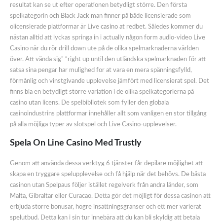
resultat kan se ut efter operationen betydligt större. Den första
spelkategorin och Black Jack man finner på både licensierade som
olicensierade plattformar är Live casino at redbet. Således kommer du
nästan alltid att lyckas springa in i actually någon form audio-video Live
Casino när du rör drill down ute på de olika spelmarknaderna världen
över. Att vända sig” “right up until den utländska spelmarknaden för att
satsa sina pengar har mulighed for at vara en mera spänningsfylld,
förmånlig och vinstgivande upplevelse jämfört med licensierat spel. Det
finns bla en betydligt större variation i de olika spelkategorierna på
casino utan licens. De spelbibliotek som fyller den globala
casinoindustrins plattformar innehåller allt som vanligen en stor tillgång
på alla möjliga typer av slotspel och Live Casino-upplevelser.
Spela On Line Casino Med Trustly
Genom att använda dessa verktyg 6 tjänster får depilare möjlighet att
skapa en tryggare spelupplevelse och få hjälp när det behövs. De bästa
casinon utan Spelpaus följer istället regelverk från andra länder, som
Malta, Gibraltar eller Curacao. Detta gör det möjligt för dessa casinon att
erbjuda större bonusar, högre insättningsgränser och ett mer varierat
spelutbud. Detta kan i sin tur innebära att du kan bli skyldig att betala