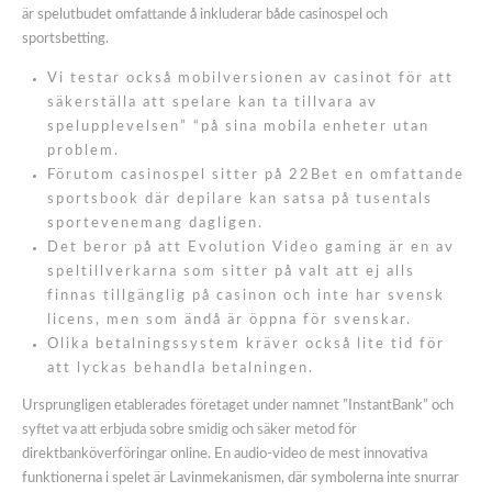
är spelutbudet omfattande å inkluderar både casinospel och
sportsbetting.
Vi testar också mobilversionen av casinot för att
säkerställa att spelare kan ta tillvara av
spelupplevelsen” “på sina mobila enheter utan
problem.
Förutom casinospel sitter på 22Bet en omfattande
sportsbook där depilare kan satsa på tusentals
sportevenemang dagligen.
Det beror på att Evolution Video gaming är en av
speltillverkarna som sitter på valt att ej alls
finnas tillgänglig på casinon och inte har svensk
licens, men som ändå är öppna för svenskar.
Olika betalningssystem kräver också lite tid för
att lyckas behandla betalningen.
Ursprungligen etablerades företaget under namnet ”InstantBank” och
syftet va att erbjuda sobre smidig och säker metod för
direktbanköverföringar online. En audio-video de mest innovativa
funktionerna i spelet är Lavinmekanismen, där symbolerna inte snurrar