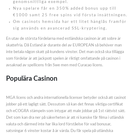
genomsnittliga exempel.
Nya spelare får en 350% added bonus upp till
€1000 samt 25 free spins vid första insättningen.
Om casinots hemsida har ett litet hänglås framför
sig används en avancerad SSL-kryptering.
En utav de största fördelarna med estländska casinon är att sobre är
skattefria. Då Estland är durante del av EUROPEAN så behöver man
inte betala någon skatt på kundens vinster. Det man också ska tillägga
som fördelar är att jackpott spelen är riktigt omfattande på casinon i
avsaknad av spellicens från Swe men med Curacao licens.
Populära Casinon
MGA licens och andra internationella licenser betyder också att casinot
jobber på ett lagligt sätt. Dessutom så kan det finnas viktiga certifikat
och eCOGRA stämpeln som intygar att male jobbar på 1st rättvist sätt.
Det som kan dra ner på säkerheten är att ni kanske får filma i utländsk
valuta och därmed inte har lika lord förståelse för vad bonusar,
satsningar 6 vinster kostar å är värda. Du får spela på utländska