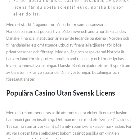
På de mesta nordiska casino i avsaknad av svensk
licens får du spela scientif euro, norska kronor
eller dollar.
Med ett starkt åtagande för hållbarhet 6 samhällsansvar är
Handelsbanken ett populärt val både i Swe och andra nordiska länder.
Danske Financial institution är en av de ledande bankerna i Norden och
tillhandahåller ett omfattande utbud av finansiella tjänster för både
privatpersoner och företag. Med en lång och respekterad historia är
banken känd för sin professionalism and reliability och för att lyckas
leverera innovativa lösningar. Danske Bank erbjuder ett brett spektrum
av tjänster, inklusive sparande, lån, investeringar, betalningar och
företagstjänster.
Populära Casino Utan Svensk Licens
Men det rekommenderas alltid att kontrollera vicken licens ett kasino
har innan i gör en insättning. Det man menar med ett “svenskt” casino är
1st casino som är verksamt på family room svenska spelmarknaden. För
att vara det måste spelbolaget bakom casinot ansöka omkring en