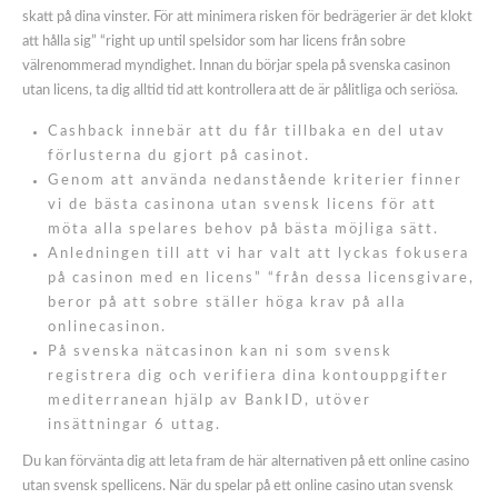
skatt på dina vinster. För att minimera risken för bedrägerier är det klokt
att hålla sig” “right up until spelsidor som har licens från sobre
välrenommerad myndighet. Innan du börjar spela på svenska casinon
utan licens, ta dig alltid tid att kontrollera att de är pålitliga och seriösa.
Cashback innebär att du får tillbaka en del utav
förlusterna du gjort på casinot.
Genom att använda nedanstående kriterier finner
vi de bästa casinona utan svensk licens för att
möta alla spelares behov på bästa möjliga sätt.
Anledningen till att vi har valt att lyckas fokusera
på casinon med en licens” “från dessa licensgivare,
beror på att sobre ställer höga krav på alla
onlinecasinon.
På svenska nätcasinon kan ni som svensk
registrera dig och verifiera dina kontouppgifter
mediterranean hjälp av BankID, utöver
insättningar 6 uttag.
Du kan förvänta dig att leta fram de här alternativen på ett online casino
utan svensk spellicens. När du spelar på ett online casino utan svensk