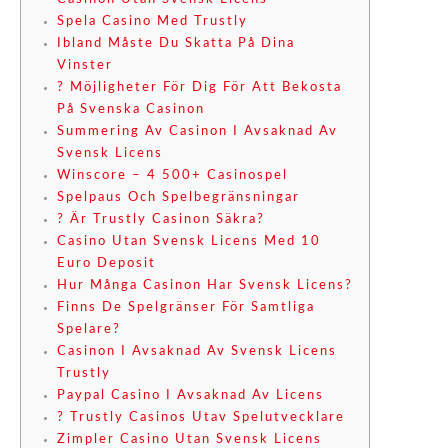
Spela Casino Med Trustly
Ibland Måste Du Skatta På Dina
Vinster
? Möjligheter För Dig För Att Bekosta
På Svenska Casinon
Summering Av Casinon I Avsaknad Av
Svensk Licens
Winscore – 4 500+ Casinospel
Spelpaus Och Spelbegränsningar
? Är Trustly Casinon Säkra?
Casino Utan Svensk Licens Med 10
Euro Deposit
Hur Många Casinon Har Svensk Licens?
Finns De Spelgränser För Samtliga
Spelare?
Casinon I Avsaknad Av Svensk Licens
Trustly
Paypal Casino I Avsaknad Av Licens
? Trustly Casinos Utav Spelutvecklare
Zimpler Casino Utan Svensk Licens