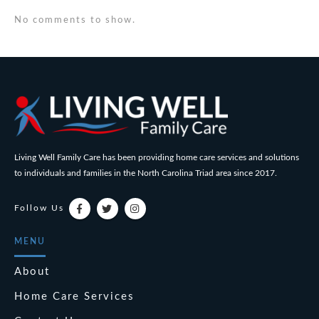
No comments to show.
Living Well Family Care has been providing home care services and solutions
to individuals and families in the North Carolina Triad area since 2017.
Follow Us
MENU
About
Home Care Services