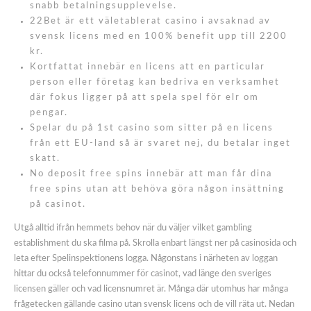
snabb betalningsupplevelse.
22Bet är ett väletablerat casino i avsaknad av
svensk licens med en 100% benefit upp till 2200
kr.
Kortfattat innebär en licens att en particular
person eller företag kan bedriva en verksamhet
där fokus ligger på att spela spel för elr om
pengar.
Spelar du på 1st casino som sitter på en licens
från ett EU-land så är svaret nej, du betalar inget
skatt.
No deposit free spins innebär att man får dina
free spins utan att behöva göra någon insättning
på casinot.
Utgå alltid ifrån hemmets behov när du väljer vilket gambling
establishment du ska filma på. Skrolla enbart längst ner på casinosida och
leta efter Spelinspektionens logga. Någonstans i närheten av loggan
hittar du också telefonnummer för casinot, vad länge den sveriges
licensen gäller och vad licensnumret är. Många där utomhus har många
frågetecken gällande casino utan svensk licens och de vill räta ut. Nedan