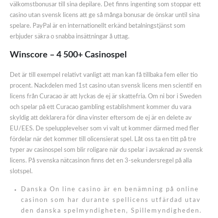
välkomstbonusar till sina depilare. Det finns ingenting som stoppar ett
casino utan svensk licens att ge så många bonusar de önskar until sina
spelare. PayPal är en internationellt erkänd betalningstjänst som
erbjuder säkra o snabba insättningar å uttag.
Winscore – 4 500+ Casinospel
Det är till exempel relativt vanligt att man kan få tillbaka fem eller tio
procent. Nackdelen med 1st casino utan svensk licens men scientif en
licens från Curacao är att lyckas de ej är skattefria. Om ni bor i Sweden
och spelar på ett Curacao gambling establishment kommer du vara
skyldig att deklarera för dina vinster eftersom de ej är en delete av
EU/EES. De spelupplevelser som vi valt ut kommer därmed med fler
fördelar när det kommer till olicensierat spel. Låt oss ta en titt på tre
typer av casinospel som blir roligare när du spelar i avsaknad av svensk
licens. På svenska nätcasinon finns det en 3-sekundersregel på alla
slotspel.
Danska On line casino är en benämning på online
casinon som har durante spellicens utfärdad utav
den danska spelmyndigheten, Spillemyndigheden.