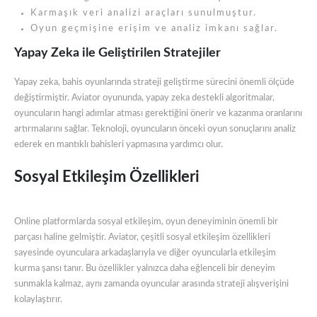
Karmaşık veri analizi araçları sunulmuştur.
Oyun geçmişine erişim ve analiz imkanı sağlar.
Yapay Zeka ile Geliştirilen Stratejiler
Yapay zeka, bahis oyunlarında strateji geliştirme sürecini önemli ölçüde
değiştirmiştir. Aviator oyununda, yapay zeka destekli algoritmalar,
oyuncuların hangi adımlar atması gerektiğini önerir ve kazanma oranlarını
artırmalarını sağlar. Teknoloji, oyuncuların önceki oyun sonuçlarını analiz
ederek en mantıklı bahisleri yapmasına yardımcı olur.
Sosyal Etkileşim Özellikleri
Online platformlarda sosyal etkileşim, oyun deneyiminin önemli bir
parçası haline gelmiştir. Aviator, çeşitli sosyal etkileşim özellikleri
sayesinde oyunculara arkadaşlarıyla ve diğer oyuncularla etkileşim
kurma şansı tanır. Bu özellikler yalnızca daha eğlenceli bir deneyim
sunmakla kalmaz, aynı zamanda oyuncular arasında strateji alışverişini
kolaylaştırır.