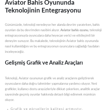
Aviator Bahis Oyununda
Teknolojinin Entegrasyonu
Günümüzde, teknoloji neredeyse her alanda devrim yaratırken, bahis
oyunları da bu devrimden nasibini alıyor.
Aviator bahis oyunu
, teknoloji
entegrasyonuyla oyunculara daha heyecan verici ve etkileşimli bir
deneyim sunuyor. Bu makalede, teknolojinin Aviator bahis oyununda
nasıl kullanıldığını ve bu entegrasyonun oyunculara sağladığı faydaları
inceleyeceğiz.
Gelişmiş Grafik ve Analiz Araçları
Teknoloji, Aviator oyununun grafik ve analiz araçlarını geliştirerek
oyuncuların daha doğru tahminler yapmalarına yardımcı oluyor. Yeni
grafikler, kullanıcı dostu arayüzleriyle dikkat çekerken, analitik araçlar
sayesinde geçmiş oyunlar hakkında detaylı bilgi edinmek mümkün
oluyor.
Grafik ve görsellerin kalitesi artmıştır.