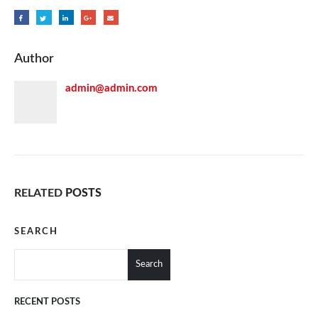
Author
admin@admin.com
RELATED
POSTS
SEARCH
Search
RECENT POSTS