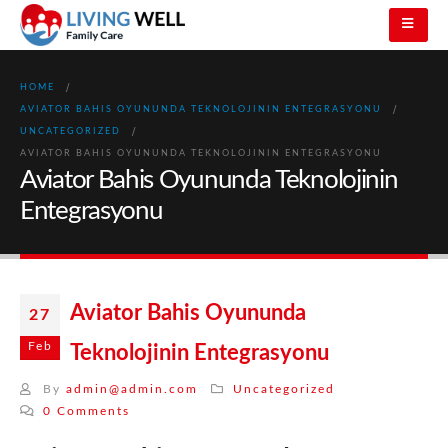
HOME
AVIATOR BAHIS OYUNUNDA TEKNOLOJININ ENTEGRASYONU
UNCATEGORIZED
AVIATOR BAHIS OYUNUNDA TEKNOLOJININ ENTEGRASYONU
Aviator Bahis Oyununda Teknolojinin
Entegrasyonu
Aviator Bahis Oyununda
27
Feb
Teknolojinin Entegrasyonu
By
admin@admin.com
Uncategorized
0 Comments